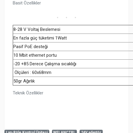
Basit Özellikler
8-28 V Voltaj Beslemesi
En fazla güç tüketimi 1Watt
Pasif PoE desteği
10 Mbit ethernet portu
-20 +85 Derece Çalışma sıcaklığı
Ölçüleri : 60x68mm
50gr Ağırlık
Teknik Özellikler
Lan-Röle Kontrol Ünitesi
WFLANCTRL
24V adaptör