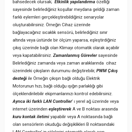
bahsedecek olursak;
Etkinlik yapılandırma
özelliği
sayesinde belirlediğiniz koşullar meydana geldiği zaman
farklı eylemleri gerçekleştirebildiğiniz senaryolar
oluşturabilirsiniz. Örneğin Cihaz üzerinde
bağlayacağınız sıcaklık sensörü, belirlediğiniz sınır
altında veya üstünde bir ölçüm yaparsa, eşleştirdiğiniz
çıkış üzerinde bağlı olan Klimayı otomatik olarak açabilir
veya kapatabilirsiniz.
Zamanlanmış Görevler
sayesinde
Belirlediğiniz zamanda veya zaman aralıklarında cihaz
üzerindeki çıkışların durumunu değiştirebilir,
PWM Çıkış
desteği
ile Örneğin çıkışın bağlı olduğu Elektrik
Motorunun hızı, bağlı olduğu ışığın parlaklığı gibi
ölçeklendirilebilir ekipmanlarınızı kontrol edebilirsiniz.
Ayrıca iki farklı LAN Controller
’ ı yerel ağ üzerinde veya
internet üzerinden
eşleştirerek
A ve B noktası arasında
kuru kontak iletimi
yapabilir veya A noktasında bağlı
olan sensörlerin okuduğu değişiklikleri B noktasındaki
LAN Controller’ in rölelerini otomatik olarak açıp