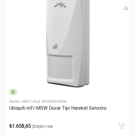
* Ad Soyad
* Email Adresiniz
* Yorumunuz
Marka: UBNT
| Kod: WFUBMFI-MSW
Ubiquiti mFi-MSW Duvar Tipi Hareket Sensörü
Yorumu Gönder
₺1.658,65
($28,82) + kdv