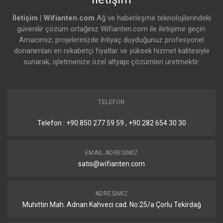
İletişim | Wifianten.com
Ağ ve haberleşme teknolojilerindeki
güvenilir çözüm ortağınız Wifianten.com ile iletişime geçin.
Amacımız; projelerinizde ihtiyaç duyduğunuz profesyonel
donanımları en rekabetçi fiyatlar ve yüksek hizmet kalitesiyle
sunarak, işletmenize özel altyapı çözümleri üretmektir.
TELEFON
Telefon : +90.850 277 59 59 , +90.282 654 30 30
EMAIL ADRESIMIZ
satis@wifianten.com
ADRESIMIZ
Muhittin Mah. Adnan Kahveci cad. No:25/a Çorlu Tekirdağ