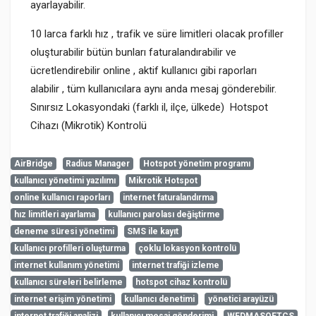
ayarlayabilir.
10 larca farklı hız , trafik ve süre limitleri olacak profiller
oluşturabilir bütün bunları faturalandırabilir ve
ücretlendirebilir online , aktif kullanıcı gibi raporları
alabilir , tüm kullanıcılara aynı anda mesaj gönderebilir.
Sınırsız Lokasyondaki (farklı il, ilçe, ülkede) Hotspot
Cihazı (Mikrotik) Kontrolü
AirBridge
Radius Manager
Hotspot yönetim programı
kullanıcı yönetimi yazılımı
Mikrotik Hotspot
Henüz cevaplanmış soru bulunmuyor. İlk soruyu siz
admin
online kullanıcı raporları
internet faturalandırma
sorabilirsiniz.
8-8-2026
hız limitleri ayarlama
kullanıcı parolası değiştirme
deneme süresi yönetimi
SMS ile kayıt
Radius Manager Hotspot hesap yönetim programıdır
kullanıcı profilleri oluşturma
çoklu lokasyon kontrolü
DMA-SOFT Radius Manager CS
internet kullanım yönetimi
internet trafiği izleme
Hakkında Soru Sor
kullanıcı süreleri belirleme
hotspot cihaz kontrolü
internet erişim yönetimi
kullanıcı denetimi
yönetici arayüzü
DMA-SOFT Radius Manager CS
Ürün sorularını herkes okuyabilir. Soru sormak için lütfen
internet trafiği analizi
kullanıcı mesaj gönderimi
WFDMASOFTCS