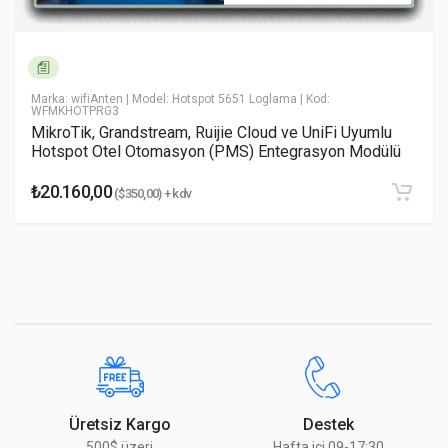
Yorumu Gönder
Marka: wifiAnten
| Model: Hotspot 5651 Loglama
| Kod:
WFMKHOTPRG3
MikroTik, Grandstream, Ruijie Cloud ve UniFi Uyumlu
Hotspot Otel Otomasyon (PMS) Entegrasyon Modülü
₺20.160,00
($350,00) + kdv
Üretsiz Kargo
Destek
500$ üzeri
Hafta içi 09-17:30