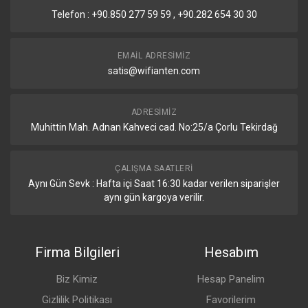
Telefon : +90.850 277 59 59 , +90.282 654 30 30
EMAIL ADRESIMIZ
satis@wifianten.com
ADRESIMIZ
Muhittin Mah. Adnan Kahveci cad. No:25/a Çorlu Tekirdağ
ÇALIŞMA SAATLERI
Aynı Gün Sevk : Hafta içi Saat 16:30 kadar verilen siparişler
aynı gün kargoya verilir.
Firma Bilgileri
Hesabım
Biz Kimiz
Hesap Panelim
Gizlilik Politikası
Favorilerim