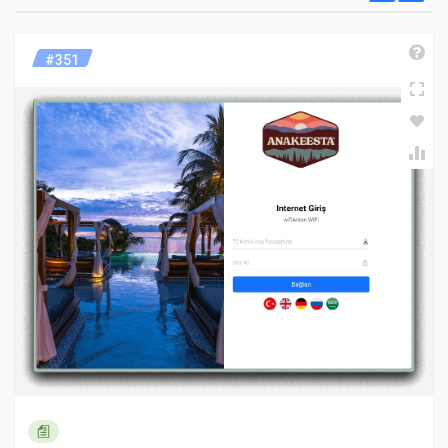
Ürün sorularını herkes okuyabilir. Soru sormak için lütfen
#351
MikroTiK için Web Tabanlı Online
giriş yapın
veya hesabınız varsa üst menüden oturum açın.
Kullanıcı Oluştrma Hakkında
Yorum Yaz
Yorum (1-5)
* Ad Soyad
* Email Adresiniz
* Yorumunuz