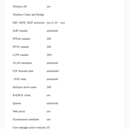
Wireless AP
yes
Wireless Client and Bridge
RIP, OSPF, BGP protocols
yes (2.10 = no)
EoIP tunnels
unlimited
PPPoE tunnels
200
PPTP tunnels
200
L2TP tunnels
200>
VLAN interfaces
unlimited
P2P firewall rules
unlimited>
>NAT rules
unlimited
HotSpot active users
200
RADIUS client
yes
Queues
unlimited
Web proxy
yes
Synchronous interfaces
yes
User manager active sessions
10