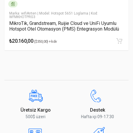
Marka: wifiAnten
| Model: Hotspot 5651 Loglama
| Kod:
Yorumu Gönder
WFMKHOTPRG3
MikroTik, Grandstream, Ruijie Cloud ve UniFi Uyumlu
Hotspot Otel Otomasyon (PMS) Entegrasyon Modülü
₺20.160,00
($350,00) + kdv
Üretsiz Kargo
Destek
500$ üzeri
Hafta içi 09-17:30