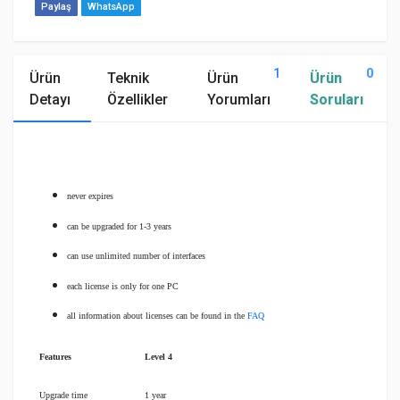
Paylaş
WhatsApp
1
0
Ürün
Teknik
Ürün
Ürün
Detayı
Özellikler
Yorumları
Soruları
never expires
can be upgraded for 1-3 years
can use unlimited number of interfaces
each license is only for one PC
all information about licenses can be found in the
FAQ
Features
Level 4
Upgrade time
1 year