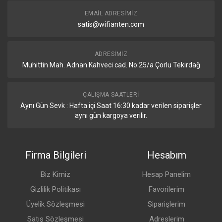
EMAIL ADRESIMIZ
satis@wifianten.com
ADRESIMIZ
Muhittin Mah. Adnan Kahveci cad. No:25/a Çorlu Tekirdağ
ÇALIŞMA SAATLERI
Aynı Gün Sevk : Hafta içi Saat 16:30 kadar verilen siparişler
aynı gün kargoya verilir.
Firma Bilgileri
Hesabım
Biz Kimiz
Hesap Panelim
Gizlilik Politikası
Favorilerim
Üyelik Sözleşmesi
Siparişlerim
Satış Sözleşmesi
Adreslerim