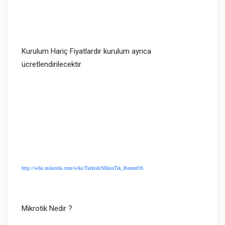
Kurulum Hariç Fiyatlardır kurulum ayrıca
ücretlendirilecektir
http://wiki.mikrotik.com/wiki/Turkish/MikroTik_RouterOS
Mikrotik Nedir ?