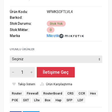
Ürün Kodu:
WFMKSOFTLVL4
Barkod:
Stok Durumu:
Stok Yok
Stok Miktar:
0
Marka
Mikrotik
UYUMLU ÜRÜNLER
İletişime Geç
Takip listem
Ürün Karşılaştırma
Router
Firewall
RouterBoard
CRS
CCR
Hex
POE
SXT
Lİte
Box
Hap
SFP
LDF