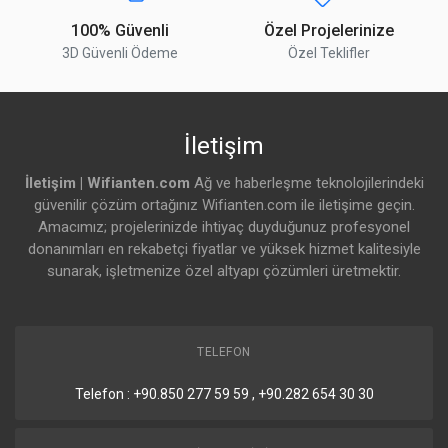
100% Güvenli
Özel Projelerinize
Detaylar
3D Güvenli Ödeme
Özel Teklifler
SFP+ portu
2 Adet
Bağlantı Portları
İletişim
Detaylar
İletişim | Wifianten.com
Ağ ve haberleşme teknolojilerindeki
güvenilir çözüm ortağınız Wifianten.com ile iletişime geçin.
Seri Konsol Bağlantısı
RJ45
Amacımız; projelerinizde ihtiyaç duyduğunuz profesyonel
donanımları en rekabetçi fiyatlar ve yüksek hizmet kalitesiyle
USB portu
1 Adet
sunarak, işletmenize özel altyapı çözümleri üretmektir.
USB Güç Sıfırlama
Evet
TELEFON
USB Tipi
USB 3.0 Tip A
Telefon : +90.850 277 59 59 , +90.282 654 30 30
USB Güç Çıkışı(A)
0.9