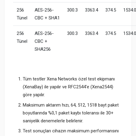
256
AES-256-
300.3
3363.4
374.5
1534.
Tünel
CBC + SHA1
256
AES-256-
300.3
3363.4
374.5
1534.
Tünel
CBC +
SHA256
Tüm testler Xena Networks özel test ekipmanı
(XenaBay) ile yapılır ve RFC2544'e (Xena2544)
göre yapılır.
Maksimum aktarım hızı, 64, 512, 1518 bayt paket
boyutlarında %0,1 paket kaybı toleransı ile 30+
saniyelik denemelerle belirlenir.
Test sonuçları cihazın maksimum performansını