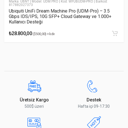
Marka: UBNT
| Model: UDM PRO
| Kod: WFUBUDM-PRO
| Barkod:
817882027373
Ubiquiti UniFi Dream Machine Pro (UDM-Pro) – 3.5
AC Giriş Sayısı
2
Gbps IDS/IPS, 10G SFP+ Cloud Gateway ve 1.000+
Kullanıcı Desteği
AC Giriş Aralığı
100-240
₺28.800,00
($500,00) + kdv
Frekans (Hz)
50/60
Yorumu Gönder
En Yüksek Güç Tüketimi
48 W
Ek Bağlantılar Olmadan En Yüksek Güç Tüketimi
35 W
FAN Sayısı
2
Ethernet
Üretsiz Kargo
Destek
Detaylar
500$ üzeri
Hafta içi 09-17:30
10/100/1000 Ethernet portu
16 Adet
Fiber