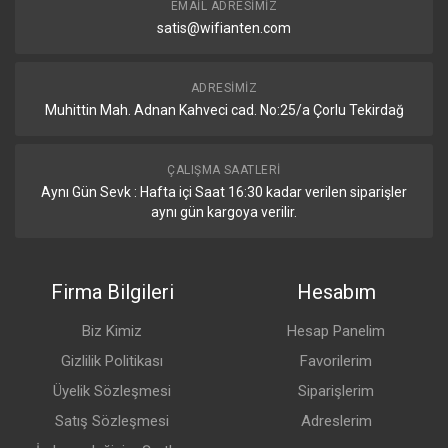
Diğer
EMAIL ADRESIMIZ
satis@wifianten.com
Detaylar
CPU temperature monitor
Yes
ADRESIMIZ
Muhittin Mah. Adnan Kahveci cad. No:25/a Çorlu Tekirdağ
PCB temperature monitor
Yes
ÇALIŞMA SAATLERI
Voltage Monitor
Yes
Aynı Gün Sevk : Hafta içi Saat 16:30 kadar verilen siparişler
aynı gün kargoya verilir.
Sertifikalar
Detaylar
Firma Bilgileri
Hesabım
Sertifikalar
CE, EAC, ROHS
Biz Kimiz
Hesap Panelim
IP
IP20
Gizlilik Politikası
Favorilerim
Üyelik Sözleşmesi
Siparişlerim
Satış Sözleşmesi
Adreslerim