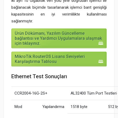
iki ayrı 10 Gigabitlik veri yolu yine doğrudan işlemci ile
bağlanacak biçimde tasarlanarak işlemci bant genişliği
kapasitesinin en iyi verimlilikte kullanılması
sağlanmıştır.
Ürün Dökümanı, Yazılım Güncelleme
bağlantısı ve Yardımcı Uygulamalara ulaşmak
için tıklayınız.
MikroTik RouterOS Lisans Seviyeleri
Karşılaştırma Tablosu
Ethernet Test Sonuçları
CCR2004-16G-2S+
AL32400 Tüm Port Testleri 
Mod
Yapılandırma
1518 byte
512 b