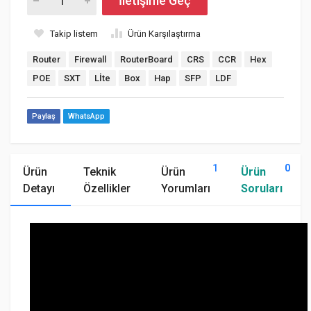
İletişime Geç
Takip listem
Ürün Karşılaştırma
Router
Firewall
RouterBoard
CRS
CCR
Hex
POE
SXT
Lİte
Box
Hap
SFP
LDF
Paylaş
WhatsApp
1
0
Ürün
Teknik
Ürün
Ürün
Detayı
Özellikler
Yorumları
Soruları