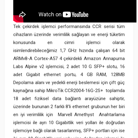
Tek çekirdek işlemci performansında CCR serisi tüm
cihazların üzerinde verimlilik sağlayan ve enerji tüketim
konusunda en cimri işlemci olarak
isimlendirebileceğimiz 1,7 GHz hızında çalışan 64 bit
ARMv8-A Cortex-A57 4 çekirdekli Amazon Annapurna
Labs Alpine v2 işlemcisi, 2 adet 10 G SFP+ slotu, 16
adet Gigabit ethernet portu, 4 GB RAM, 128MB
Depolama alanı ve yedekli enerji beslemesi için çift güç
kaynağına sahip MikroTik CCR2004-16G-2S+ toplamda
18 adet fiziksel data bağlantı arayüzüne sahiptir,
üzerinde bununan 2 farklı 8'li ethernet grubunun her biri
en iyi verimlilik için Marvell Amethyst Anahtarlama
işlemcisi ile ayrı 10 Gigabitlik veri yolları ile doğrudan
işlemciye bağlı olarak tasarlanmış, SFP+ portları için ise