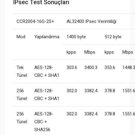
IPsec Test Sonuçları
CCR2004-16G-2S+
AL32400 IPsec Verimliliği
Mod
Yapılandırma
1400 byte
512 byte
kpps
Mbps
kpps
Mbps
Tek
AES-128-
303.6
3400.3
353.6
1448.
Tünel
CBC + SHA1
256
AES-128-
302.0
3382.4
378.8
1551.
Tünel
CBC + SHA1
256
AES-128-
302.0
3382.4
378.8
1551.
Tünel
CBC +
SHA256