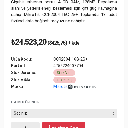
Gigabit ethernet portu, 4 GB RAM, 128MB Depolama
alanı ve yedekli enerji beslemesi için çift güç kaynağına
sahip MikroTik CCR2004-16G-2S+ toplamda 18 adet
fiziksel data bağlantı arayüzüne sahiptir.
₺24.523,20
($425,75) + kdv
Ürün Kodu:
CCR2004-16G-2S+
Barkod:
4752224007704
Stok Durumu:
Stok Yok
Stok Miktar:
Tükenmiş
Marka
Mikrotik
UYUMLU ÜRÜNLER