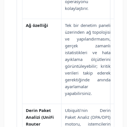
operasyonu
kolaylaştırır.
Ağ özelliği
Tek bir denetim paneli
üzerinden ağ topolojisi
ve yapılandırmasını,
gerçek zamanlı
istatistikleri ve hata
ayıklama ölçütlerini
görüntüleyebilir; kritik
verileri takip ederek
gerektiğinde anında
ayarlamalar
yapabilirsiniz.
Derin Paket
Ubiquiti’nin Derin
Analizi (UniFi
Paket Analiz (DPA/DPI)
Router
motoru, istemcilerin