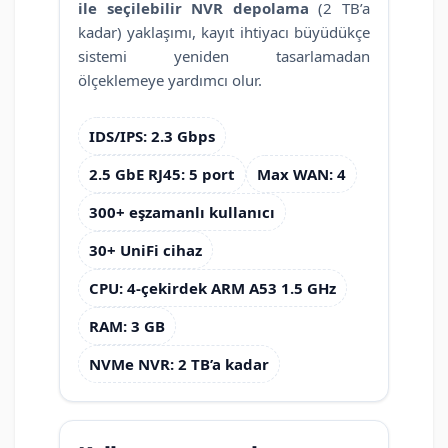
ile seçilebilir NVR depolama
(2 TB’a
kadar) yaklaşımı, kayıt ihtiyacı büyüdükçe
sistemi yeniden tasarlamadan
ölçeklemeye yardımcı olur.
IDS/IPS: 2.3 Gbps
2.5 GbE RJ45: 5 port
Max WAN: 4
300+ eşzamanlı kullanıcı
30+ UniFi cihaz
CPU: 4-çekirdek ARM A53 1.5 GHz
RAM: 3 GB
NVMe NVR: 2 TB’a kadar