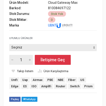
Ürün Modeli:
Cloud Gateway Max
Barkod:
810084697122
Stok Durumu:
Stok Yok
Stok Miktar:
0
Marka
UBNT
UYUMLU ÜRÜNLER
İletişime Geç
Takip listem
Ürün Karşılaştırma
Unifi
Uap
Airmax
PBE
NBE
Fiber
US
Edge
ES
ISO
Amplifi
Router
Switch
Prism
Paylaş
WhatsApp