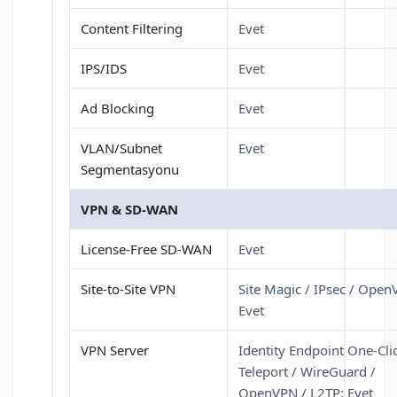
Content Filtering
Evet
IPS/IDS
Evet
Ad Blocking
Evet
VLAN/Subnet
Evet
Segmentasyonu
VPN & SD-WAN
License-Free SD-WAN
Evet
Site-to-Site VPN
Site Magic / IPsec / Open
Evet
VPN Server
Identity Endpoint One-Clic
Teleport / WireGuard /
OpenVPN / L2TP: Evet