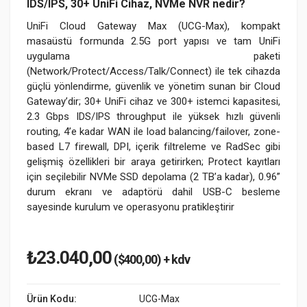
IDS/IPS, 30+ UniFi Cihaz, NVMe NVR nedir?
UniFi Cloud Gateway Max (UCG-Max), kompakt
masaüstü formunda 2.5G port yapısı ve tam UniFi
uygulama paketi
(Network/Protect/Access/Talk/Connect) ile tek cihazda
güçlü yönlendirme, güvenlik ve yönetim sunan bir Cloud
Gateway’dir; 30+ UniFi cihaz ve 300+ istemci kapasitesi,
2.3 Gbps IDS/IPS throughput ile yüksek hızlı güvenli
routing, 4’e kadar WAN ile load balancing/failover, zone-
based L7 firewall, DPI, içerik filtreleme ve RadSec gibi
gelişmiş özellikleri bir araya getirirken; Protect kayıtları
için seçilebilir NVMe SSD depolama (2 TB’a kadar), 0.96”
durum ekranı ve adaptörü dahil USB-C besleme
sayesinde kurulum ve operasyonu pratikleştirir
₺23.040,00
($400,00) + kdv
Ürün Kodu:
UCG-Max