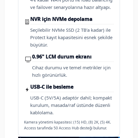
ve failover senaryolarına hazır altyapı.
NVR için NVMe depolama
Seçilebilir NVMe SSD (2 TB’a kadar) ile
Protect kayıt kapasitesini esnek şekilde
büyütür.
0.96" LCM durum ekranı
Cihaz durumu ve temel metrikler için
hızlı görünürlük.
USB-C ile besleme
USB-C (5V/5A) adaptör dahil; kompakt
kurulum, masada/raf üstünde düzenli
kablolama.
Kamera yönetimi kapasitesi: (15) HD, (8) 2K, (5) 4K.
Access tarafında 50 Access Hub desteği bulunur.