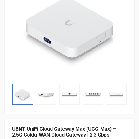
UBNT UniFi Cloud Gateway Max (UCG-Max) –
2.5G Çoklu-WAN Cloud Gateway | 2.3 Gbps