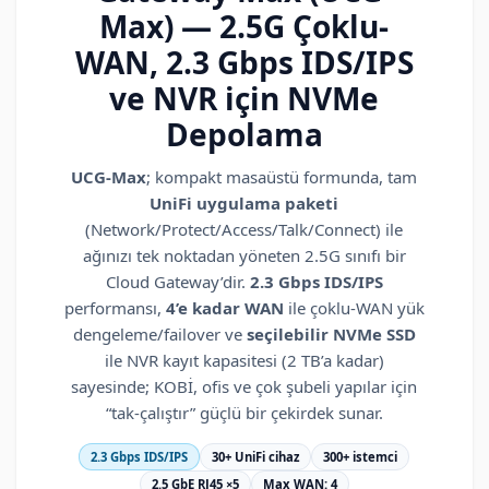
Max) — 2.5G Çoklu-
WAN, 2.3 Gbps IDS/IPS
ve NVR için NVMe
Depolama
UCG-Max
; kompakt masaüstü formunda, tam
UniFi uygulama paketi
(Network/Protect/Access/Talk/Connect) ile
ağınızı tek noktadan yöneten 2.5G sınıfı bir
Cloud Gateway’dir.
2.3 Gbps IDS/IPS
performansı,
4’e kadar WAN
ile çoklu-WAN yük
dengeleme/failover ve
seçilebilir NVMe SSD
ile NVR kayıt kapasitesi (2 TB’a kadar)
sayesinde; KOBİ, ofis ve çok şubeli yapılar için
“tak-çalıştır” güçlü bir çekirdek sunar.
2.3 Gbps IDS/IPS
30+ UniFi cihaz
300+ istemci
2.5 GbE RJ45 ×5
Max WAN: 4