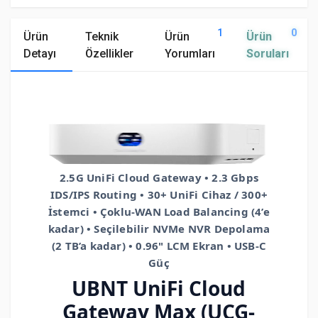
1
0
Ürün
Teknik
Ürün
Ürün
Detayı
Özellikler
Yorumları
Soruları
2.5G UniFi Cloud Gateway • 2.3 Gbps
IDS/IPS Routing • 30+ UniFi Cihaz / 300+
İstemci • Çoklu-WAN Load Balancing (4’e
kadar) • Seçilebilir NVMe NVR Depolama
(2 TB’a kadar) • 0.96" LCM Ekran • USB-C
Güç
UBNT UniFi Cloud
Gateway Max (UCG-