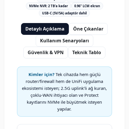
NVMe NVR: 2 TB’a kadar
0.96" LCM ekran
USB-C (5V/5A) adaptör dahil
Detaylı Açıklama
Öne Çıkanlar
Kullanım Senaryoları
Güvenlik & VPN
Teknik Tablo
Kimler için?
Tek cihazda hem güçlü
router/firewall hem de UniFi uygulama
ekosistemi isteyen; 2.5G uplink’li ağ kuran,
çoklu-WAN ihtiyacı olan ve Protect
kayıtlarını NVMe ile büyütmek isteyen
yapılar.