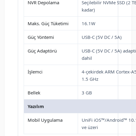
NVR Depolama
Seçilebilir NVMe SSD (2 T
kadar)
Maks. Güç Tüketimi
16.1W
Güç Yöntemi
USB-C (5V DC / 5A)
Güç Adaptörü
USB-C (5V DC / 5A) adapt
dahil
İşlemci
4-çekirdek ARM Cortex-A
1.5 GHz
Bellek
3 GB
Yazılım
Mobil Uygulama
UniFi iOS™/Android™ 10.
ve üzeri