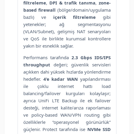
filtreleme
,
DPI & trafik tanıma
,
zone-
based firewall
(bölge/domain/uygulama
bazlı) ve
içerik filtreleme
gibi
yetenekler; ağ segmentasyonu
(VLAN/Subnet), gelişmiş NAT senaryoları
ve QoS ile birlikte kurumsal kontrollere
yakın bir esneklik sağlar.
Performans tarafında
2.3 Gbps IDS/IPS
throughput
değeri; güvenlik servisleri
açıkken dahi yüksek hızlarda yönlendirme
hedefler.
4’e kadar WAN
yapılandırması
ile çoklu internet hattı load
balancing/failover kurguları kolaylaşır;
ayrıca UniFi LTE Backup ile ek failover
desteği, internet kalite/arıza raporlaması
ve policy-based WAN/VPN routing gibi
özelliklerle “operasyonel görünürlük”
güçlenir. Protect tarafında ise
NVMe SSD