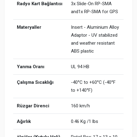
Radyo Kart Bağlantısı
3x Slide-On RP-SMA
and1x RP-SMA for GPS
Materyaller
Insert - Aluminium Alloy
Adaptor - UV stabilized
and weather resistant
ABS plastic
Yanma Oranı
UL 94 HB
Çalışma Sıcaklığı
-40°C to +60°C (-40°F
to +140°F)
Rüzgar Direnci
160 km/h
Ağırlık
0.46 Kg /1 lbs