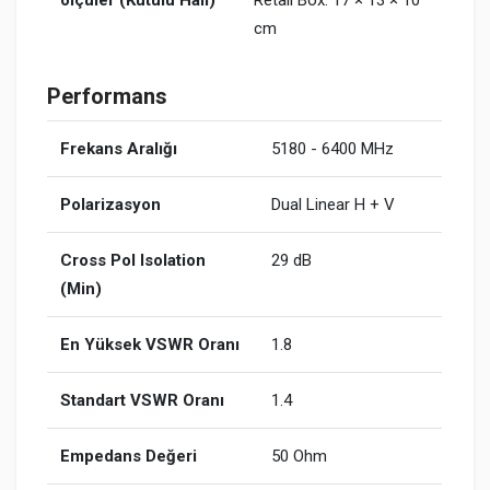
ölçüler (Kutulu Hali)
Retail Box: 17 × 13 × 10
cm
Performans
Frekans Aralığı
5180 - 6400 MHz
Polarizasyon
Dual Linear H + V
Cross Pol Isolation
29 dB
(Min)
En Yüksek VSWR Oranı
1.8
Standart VSWR Oranı
1.4
Empedans Değeri
50 Ohm