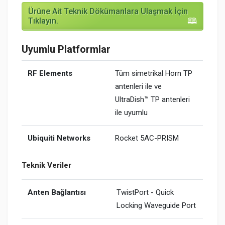
Ürüne Ait Teknik Dökümanlara Ulaşmak İçin
Tıklayın.
Uyumlu Platformlar
RF Elements
Tüm simetrikal Horn TP
antenleri ile ve
UltraDish™ TP antenleri
ile uyumlu
Ubiquiti Networks
Rocket 5AC-PRISM
Teknik Veriler
Anten Bağlantısı
TwistPort - Quick
Locking Waveguide Port