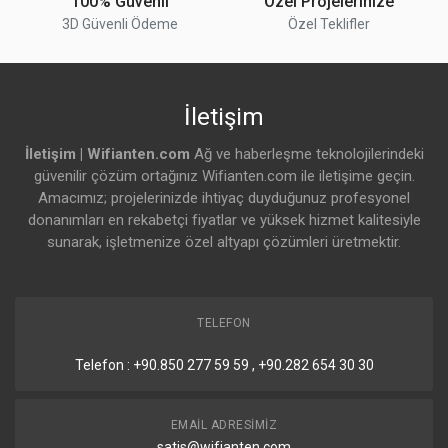
100% Güvenli
Özel Projelerinize
3D Güvenli Ödeme
Özel Teklifler
İletişim
İletişim | Wifianten.com
Ağ ve haberleşme teknolojilerindeki
güvenilir çözüm ortağınız Wifianten.com ile iletişime geçin.
Amacımız; projelerinizde ihtiyaç duyduğunuz profesyonel
donanımları en rekabetçi fiyatlar ve yüksek hizmet kalitesiyle
sunarak, işletmenize özel altyapı çözümleri üretmektir.
TELEFON
Telefon : +90.850 277 59 59 , +90.282 654 30 30
EMAIL ADRESIMIZ
satis@wifianten.com