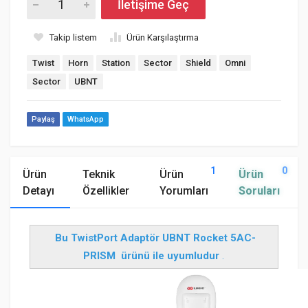
İletişime Geç
Takip listem
Ürün Karşılaştırma
Twist
Horn
Station
Sector
Shield
Omni
Sector
UBNT
Paylaş
WhatsApp
1
0
Ürün
Teknik
Ürün
Ürün
Detayı
Özellikler
Yorumları
Soruları
Bu TwistPort Adaptör UBNT Rocket 5AC-
PRISM ürünü ile uyumludur
.