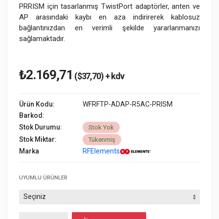
PRRISM için tasarlanmış TwistPort adaptörler, anten ve
AP arasındaki kaybı en aza indirirerek kablosuz
bağlantınızdan en verimli şekilde yararlanmanızı
sağlamaktadır.
₺2.169,71
($37,70) + kdv
Ürün Kodu:
WFRFTP-ADAP-R5AC-PRISM
Barkod:
Stok Durumu:
Stok Yok
Stok Miktar:
Tükenmiş
Marka
RFElements
UYUMLU ÜRÜNLER