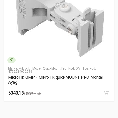
Yorum (1-5)
* Ad Soyad
* Email Adresiniz
* Yorumunuz
Marka: Mikrotik
| Model: QuickMount Pro
| Kod: QMP
| Barkod:
4752224002556
MikroTik QMP - MikroTik quickMOUNT PRO Montaj
Ayağı
₺340,18
($5,89) + kdv
Yorumu Gönder