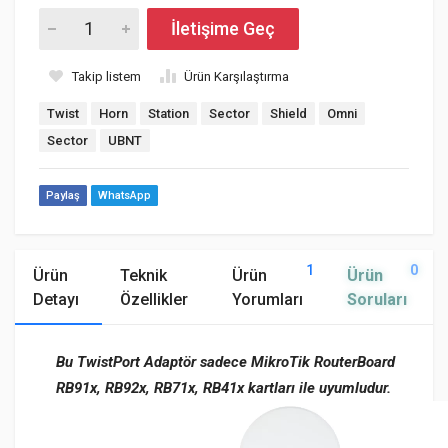
İletişime Geç
Takip listem
Ürün Karşılaştırma
Twist
Horn
Station
Sector
Shield
Omni
Sector
UBNT
Paylaş
WhatsApp
1
0
Ürün
Teknik
Ürün
Ürün
Detayı
Özellikler
Yorumları
Soruları
Bu TwistPort Adaptör sadece MikroTik RouterBoard
RB91x, RB92x
, RB71x, RB41x kartları ile uyumludur
.