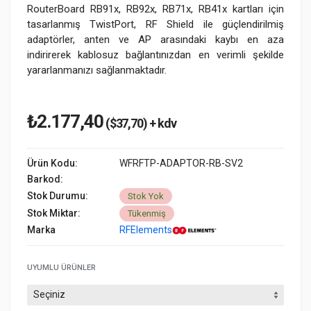
RouterBoard RB91x, RB92x, RB71x, RB41x kartları için
tasarlanmış TwistPort, RF Shield ile güçlendirilmiş
adaptörler, anten ve AP arasındaki kaybı en aza
indirirerek kablosuz bağlantınızdan en verimli şekilde
yararlanmanızı sağlanmaktadır.
₺2.177,40
($37,70) + kdv
Ürün Kodu:
WFRFTP-ADAPTOR-RB-SV2
Barkod:
Stok Durumu:
Stok Yok
Stok Miktar:
Tükenmiş
Marka
RFElements
UYUMLU ÜRÜNLER