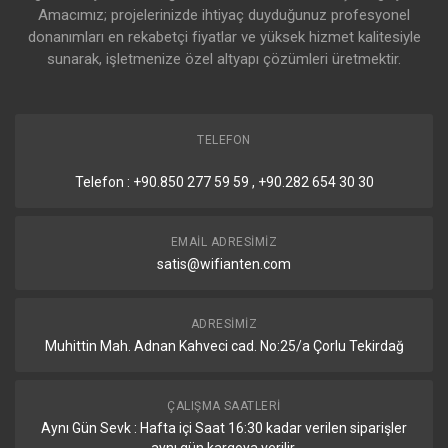
Amacımız; projelerinizde ihtiyaç duyduğunuz profesyonel
donanımları en rekabetçi fiyatlar ve yüksek hizmet kalitesiyle
sunarak, işletmenize özel altyapı çözümleri üretmektir.
TELEFON
Telefon : +90.850 277 59 59 , +90.282 654 30 30
EMAIL ADRESIMIZ
satis@wifianten.com
ADRESIMIZ
Muhittin Mah. Adnan Kahveci cad. No:25/a Çorlu Tekirdağ
ÇALIŞMA SAATLERI
Aynı Gün Sevk : Hafta içi Saat 16:30 kadar verilen siparişler