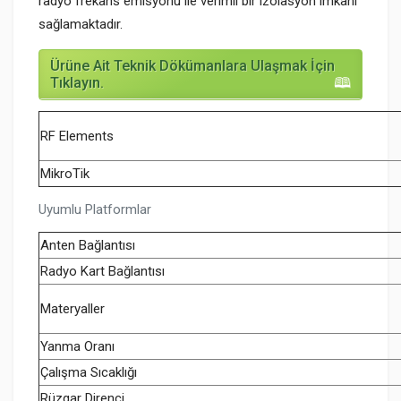
radyo frekans emisyonu ile verimli bir izolasyon imkanı
sağlamaktadır.
Ürüne Ait Teknik Dökümanlara Ulaşmak İçin
Tıklayın.
RF Elements
MikroTik
Uyumlu Platformlar
Anten Bağlantısı
Radyo Kart Bağlantısı
Materyaller
Yanma Oranı
Çalışma Sıcaklığı
Rüzgar Direnci