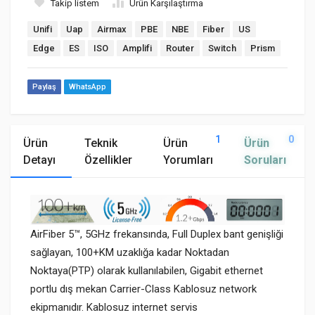
Takip listem
Ürün Karşılaştırma
Unifi
Uap
Airmax
PBE
NBE
Fiber
US
Edge
ES
ISO
Amplifi
Router
Switch
Prism
Paylaş
WhatsApp
1
0
Ürün
Teknik
Ürün
Ürün
Detayı
Özellikler
Yorumları
Soruları
AirFiber 5
™
, 5GHz frekansında, Full Duplex bant genişliği
sağlayan, 100+KM uzaklığa kadar Noktadan
Noktaya(PTP) olarak kullanılabilen, Gigabit ethernet
portlu dış mekan Carrier-Class Kablosuz network
ekipmanıdır. Kablosuz internet servis