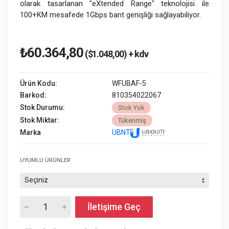
olarak tasarlanan "eXtended Range" teknolojisi ile
100+KM mesafede 1Gbps bant genişliği sağlayabiliyor.
₺60.364,80
($1.048,00) + kdv
Ürün Kodu:
WFUBAF-5
Barkod:
810354022067
Stok Durumu:
Stok Yok
Stok Miktar:
Tükenmiş
Marka
UBNT
UYUMLU ÜRÜNLER
İletişime Geç