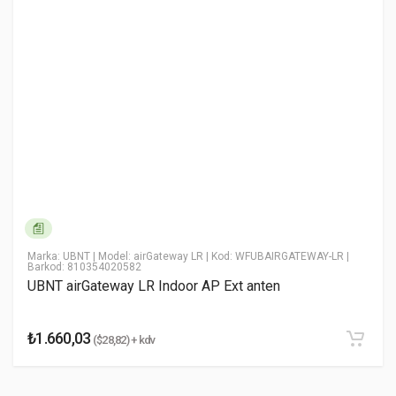
* Ad Soyad
* Email Adresiniz
* Yorumunuz
Marka: UBNT
| Model: airGateway LR
| Kod: WFUBAIRGATEWAY-LR
|
Barkod: 810354020582
UBNT airGateway LR Indoor AP Ext anten
₺1.660,03
($28,82) + kdv
Yorumu Gönder