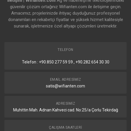
İletişim | Wifianten.com
Ağ ve haberleşme teknolojilerindeki
güvenilir çözüm ortağınız Wifianten.com ile iletişime geçin.
Amacımız; projelerinizde ihtiyaç duyduğunuz profesyonel
donanımları en rekabetçi fiyatlar ve yüksek hizmet kalitesiyle
sunarak, işletmenize özel altyapı çözümleri üretmektir.
TELEFON
Telefon : +90.850 277 59 59 , +90.282 654 30 30
EMAIL ADRESIMIZ
satis@wifianten.com
ADRESIMIZ
Muhittin Mah. Adnan Kahveci cad. No:25/a Çorlu Tekirdağ
ÇALIŞMA SAATLERI