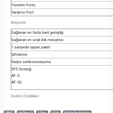
Yönetim Portu
Yardımcı Port
Arayüzler
Sağlanan en fazla bant genişliği
Sağlanan en uzak link mesafesi
1 saniyede taşıan paket
Şifreleme
Radyo senkronizasyonu
DFS Desteği
AF-5
AF-5U
Sistem Özellikleri
UBNT
AirFiber-5
1Gbps
5GHz
Noktadan Noktaya