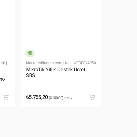
120
|
Marka: wifianten.com
| Kod: WFDESYAP50
Marka: wifiAnt
MikroTik Yıllık Destek Ücreti
CARİ HESA
SBS
mo
₺5.755,20
₺10,00
($100,00) + kdv
(₺10,