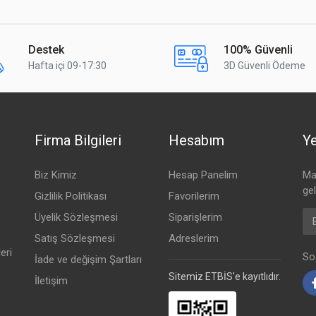
Destek
100% Güvenli
Hafta içi 09-17:30
3D Güvenli Ödeme
Firma Bilgileri
Hesabım
Ye
Biz Kimiz
Hesap Panelim
Mai
ge
Gizlilik Politikası
Favorilerim
Em
Üyelik Sözleşmesi
Siparişlerim
Satış Sözleşmesi
Adreslerim
eri
Sos
İade ve değişim Şartları
Sitemiz ETBİS'e kayıtlıdır.
İletişim