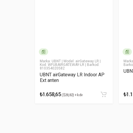
Yorumu Gönder
MKSLEEVE30
|
Marka: UBNT
| Model: airGateway LR
|
Mark
Kod: WFUBAIRGATEWAY-LR
| Barkod:
Bark
810354020582
t
UBNT
UBNT airGateway LR Indoor AP
Ext anten
₺1.658,65
₺1.1
($28,82) + kdv