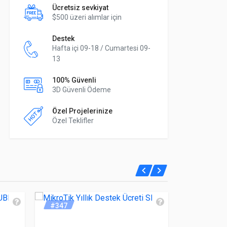
Ücretsiz sevkiyat
$500 üzeri alımlar için
Destek
Hafta içi 09-18 / Cumartesi 09-
13
100% Güvenli
3D Güvenli Ödeme
Özel Projelerinize
Özel Teklifler
#347
#724