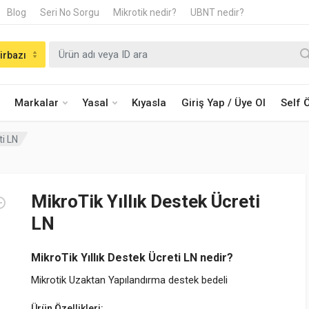
Blog
Seri No Sorgu
Mikrotik nedir?
UBNT nedir?
irbazı
Markalar
Yasal
Kıyasla
Giriş Yap / Üye Ol
Self
ti LN
MikroTik Yıllık Destek Ücreti
LN
MikroTik Yıllık Destek Ücreti LN nedir?
Mikrotik Uzaktan Yapılandırma destek bedeli
Ürün Özellikleri: