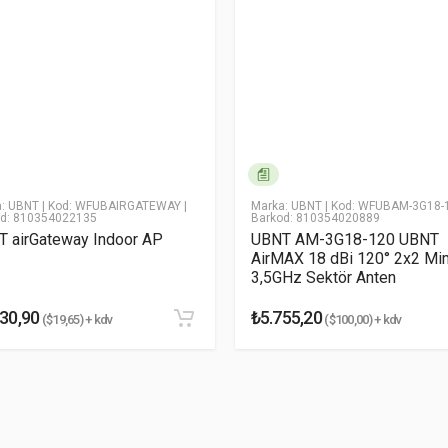
a: UBNT
| Kod: WFUBAIRGATEWAY
|
Marka: UBNT
| Kod: WFUBAM-3G18-
od: 810354022135
Barkod: 810354020889
 airGateway Indoor AP
UBNT AM-3G18-120 UBNT
AirMAX 18 dBi 120° 2x2 Mi
3,5GHz Sektör Anten
30,90
₺5.755,20
($19,65) + kdv
($100,00) + kdv