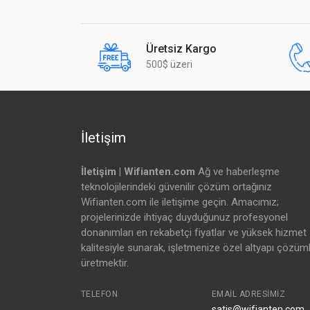
Üretsiz Kargo
500$ üzeri
İletişim
İletişim | Wifianten.com
Ağ ve haberleşme
teknolojilerindeki güvenilir çözüm ortağınız
Wifianten.com ile iletişime geçin. Amacımız;
projelerinizde ihtiyaç duyduğunuz profesyonel
donanımları en rekabetçi fiyatlar ve yüksek hizmet
kalitesiyle sunarak, işletmenize özel altyapı çözüml
üretmektir.
TELEFON
EMAIL ADRESIMIZ
satis@wifianten.com