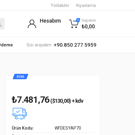
Yoldakiler
Kıyaslama
Hesabım
Sepetim
0
₺0,00
+90.850 277 5959
 Ödeme
Sizi arayalım:
#346
₺7.481,76
($130,00) + kdv
Ürün Kodu:
WFDESYAP70