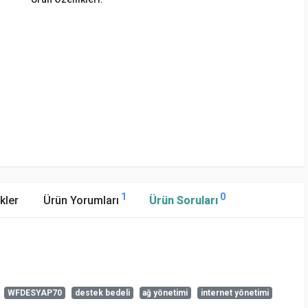
1
0
kler
Ürün Yorumları
Ürün Soruları
WFDESYAP70
destek bedeli
ağ yönetimi
internet yönetimi