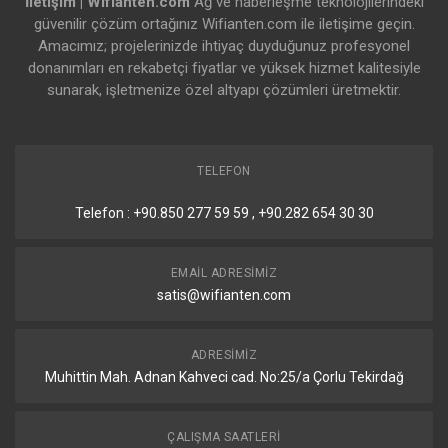
İletişim | Wifianten.com
Ağ ve haberleşme teknolojilerindeki
güvenilir çözüm ortağınız Wifianten.com ile iletişime geçin.
Amacımız; projelerinizde ihtiyaç duyduğunuz profesyonel
donanımları en rekabetçi fiyatlar ve yüksek hizmet kalitesiyle
sunarak, işletmenize özel altyapı çözümleri üretmektir.
TELEFON
Telefon : +90.850 277 59 59 , +90.282 654 30 30
EMAIL ADRESIMIZ
satis@wifianten.com
ADRESIMIZ
Muhittin Mah. Adnan Kahveci cad. No:25/a Çorlu Tekirdağ
ÇALIŞMA SAATLERI