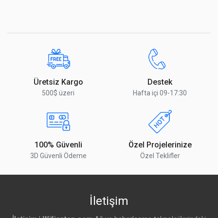
koruması
Yorumu Gönder
Şok ve
ETSI300‐019‐1.4 Standard
titreşim
Çalışma nem
%5 ila %95 yoğuşmasız, ‐30 ila 70° C (‐22 ila
ve sıcaklık
158° F)
değerleri
Üretsiz Kargo
Destek
500$ üzeri
Hafta içi 09-17:30
Sertifikalar
CE, FCC, IC
100% Güvenli
Özel Projelerinize
3D Güvenli Ödeme
Özel Teklifler
İletişim