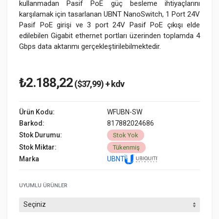
kullanmadan Pasif PoE güç besleme ihtiyaçlarını
karşılamak için tasarlanan UBNT NanoSwitch, 1 Port 24V
Pasif PoE girişi ve 3 port 24V Pasif PoE çıkışı elde
edilebilen Gigabit ethernet portları üzerinden toplamda 4
Gbps data aktarımı gerçekleştirilebilmektedir.
₺2.188,22
($37,99) + kdv
Ürün Kodu:
WFUBN-SW
Barkod:
817882024686
Stok Durumu:
Stok Yok
Stok Miktar:
Tükenmiş
Marka
UBNT
UYUMLU ÜRÜNLER