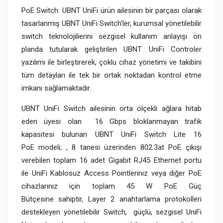
PoE Switch: UBNT UniFi ürün ailesinin bir parçası olarak
tasarlanmış UBNT UniFi Switch'ler, kurumsal yönetilebilir
switch teknolojilierini sezgisel kullanım anlayışı ön
planda tutularak geliştirilen UBNT UniFi Controler
yazılımı ile birleştirerek, çoklu cihaz yönetimi ve takibini
tüm detayları ile tek bir ortak noktadan kontrol etme
imkanı sağlamaktadır.
UBNT UniFi Switch ailesinin orta ölçekli ağlara hitab
eden üyesi olan 16 Gbps bloklanmayan trafik
kapasitesi bulunan UBNT UniFi Switch Lite 16
PoE modeli; , 8 tanesi üzerinden 802.3at PoE çıkışı
verebilen toplam 16 adet Gigabit RJ45 Ethernet portu
ile UniFi Kablosuz Access Pointleriniz veya diğer PoE
cihazlarınız için toplam 45 W PoE Güç
Bütçesine sahiptir, Layer 2 anahtarlama protokolleri
destekleyen yönetilebilir Switch, güçlü, sezgisel UniFi