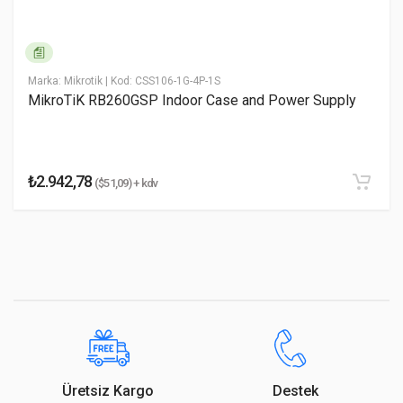
* Email Adresiniz
ESD/EMP Koruması
Air: ± 16 kV, Contact: ± 12 kV
Şok ve Titreşim
ETSI300-019-1.4 Standard
Marka: Mikrotik
| Kod: CSS106-1G-4P-1S
* Yorumunuz
Çalışma Sıcaklık ve Nem
5 ila 40° C %10-%90
MikroTiK RB260GSP Indoor Case and Power Supply
Oranı
(yoğuşmasız)
Sertifikasyonlar
CE, FCC, IC
₺2.942,78
($51,09) + kdv
Yorumu Gönder
Üretsiz Kargo
Destek