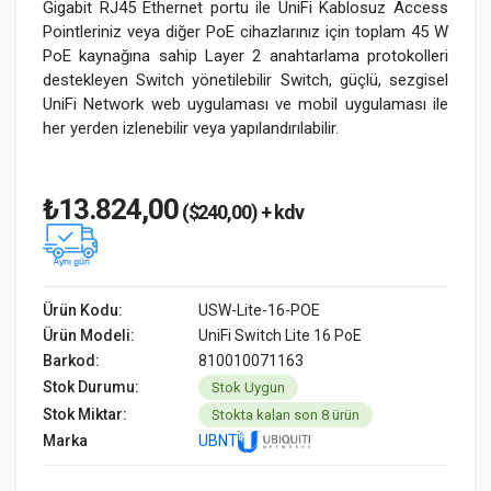
Gigabit RJ45 Ethernet portu ile UniFi Kablosuz Access
Pointleriniz veya diğer PoE cihazlarınız için toplam 45 W
PoE kaynağına sahip Layer 2 anahtarlama protokolleri
destekleyen Switch yönetilebilir Switch, güçlü, sezgisel
UniFi Network web uygulaması ve mobil uygulaması ile
her yerden izlenebilir veya yapılandırılabilir.
₺13.824,00
($240,00) + kdv
Ürün Kodu:
USW-Lite-16-POE
Ürün Modeli:
UniFi Switch Lite 16 PoE
Barkod:
810010071163
Stok Durumu:
Stok Uygun
Stok Miktar:
Stokta kalan son 8 ürün
Marka
UBNT