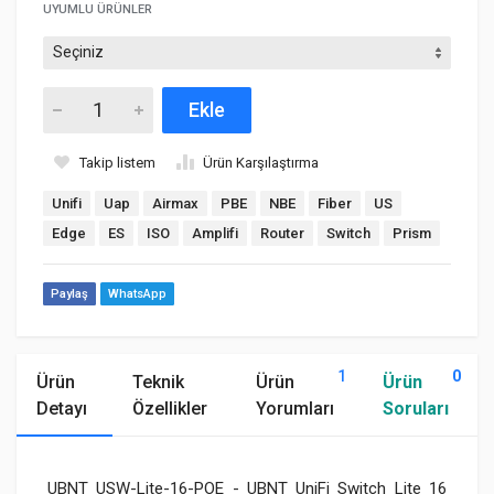
UYUMLU ÜRÜNLER
Ekle
Takip listem
Ürün Karşılaştırma
Unifi
Uap
Airmax
PBE
NBE
Fiber
US
Edge
ES
ISO
Amplifi
Router
Switch
Prism
Paylaş
WhatsApp
1
0
Ürün
Teknik
Ürün
Ürün
Detayı
Özellikler
Yorumları
Soruları
UBNT USW-Lite-16-POE - UBNT UniFi Switch Lite 16