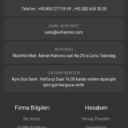
Telefon : +90.850 277 59 59 , +90.282 654 30 30
EMAIL ADRESIMIZ
satis@wifianten.com
ADRESIMIZ
Muhittin Mah. Adnan Kahveci cad. No:25/a Çorlu Tekirdağ
ÇALIŞMA SAATLERI
Aynı Gün Sevk : Hafta içi Saat 16:30 kadar verilen siparişler
aynı gün kargoya verilir.
Firma Bilgileri
Hesabım
Biz Kimiz
Hesap Panelim
Gizlilik Politikası
Favorilerim