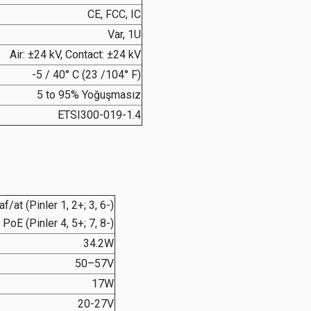
CE, FCC, IC
Var, 1U
Air: ±24 kV, Contact: ±24 kV
-5 / 40° C (23 /104° F)
5 to 95% Yoğuşmasız
ETSI300-019-1.4
/at (Pinler 1, 2+; 3, 6-)
oE (Pinler 4, 5+; 7, 8-)
34.2W
50–57V
17W
20-27V