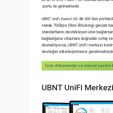
portu ile gelmektedir.
tüm portlard
UBNT UniFi Switch
US-48-500
olarak 70Gbps (Non-Blocking) gerçek ban
standartlarını destekleyen ürün bağlarsa
bağladığınız cihazlara doğrudan voltaj ve
destekliyorsa, UBNT UniFi merkezi kontr
desteğini etkinleştirmeniz gerekmektedir
Ürün dökümanları ve Güncel yazılım ba
UBNT UniFi Merkezi