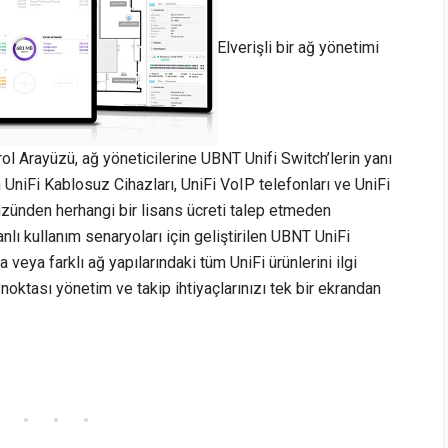
Elverişli bir ağ yönetimi
l Arayüzü, ağ yöneticilerine UBNT Unifi Switch’lerin yanı
an UniFi Kablosuz Cihazları, UniFi VoIP telefonları ve UniFi
üzünden herhangi bir lisans ücreti talep etmeden
lı kullanım senaryoları için geliştirilen UBNT UniFi
 veya farklı ağ yapılarındaki tüm UniFi ürünlerini ilgi
noktası yönetim ve takip ihtiyaçlarınızı tek bir ekrandan