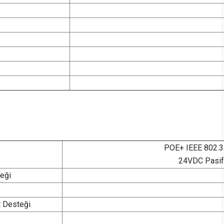
POE+ IEEE 802.3af
24VDC Pasif P
teği
t Desteği