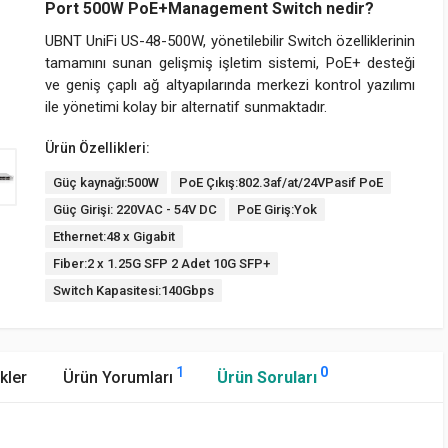
Port 500W PoE+Management Switch nedir?
UBNT UniFi US-48-500W, yönetilebilir Switch özelliklerinin
tamamını sunan gelişmiş işletim sistemi, PoE+ desteği
ve geniş çaplı ağ altyapılarında merkezi kontrol yazılımı
ile yönetimi kolay bir alternatif sunmaktadır.
Ürün Özellikleri:
Güç kaynağı:500W
PoE Çıkış:802.3af/at/24VPasif PoE
Güç Girişi: 220VAC - 54V DC
PoE Giriş:Yok
Ethernet:48 x Gigabit
Fiber:2 x 1.25G SFP 2 Adet 10G SFP+
Switch Kapasitesi:140Gbps
1
0
kler
Ürün Yorumları
Ürün Soruları