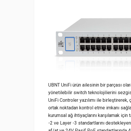
UBNT UniFi ürün ailesinin bir parçası ola
yönetilebilir switch teknolojilierini sezgi
UniFi Controler yazılımı ile birleştirerek,
ortak noktadan kontrol etme imkanı sağl
kurumsal ağ ihtiyaçlarını karşılamak içi
-2 ve Layer -3 standartlarını destekleyen 
af/at ve 24V Pasif PoE standartlarında 4