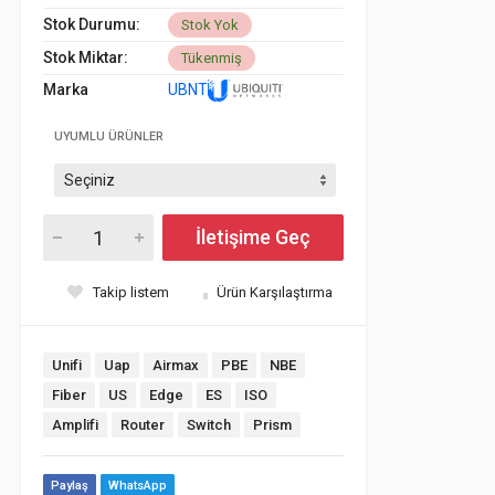
Stok Durumu:
Stok Yok
Stok Miktar:
Tükenmiş
Marka
UBNT
UYUMLU ÜRÜNLER
İletişime Geç
Takip listem
Ürün Karşılaştırma
Unifi
Uap
Airmax
PBE
NBE
Fiber
US
Edge
ES
ISO
Amplifi
Router
Switch
Prism
Paylaş
WhatsApp