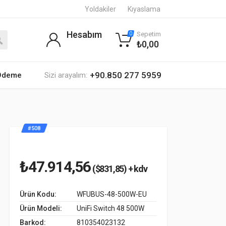
Yoldakiler
Kıyaslama
Hesabım
Sepetim
0
₺0,00
+90.850 277 5959
 Ödeme
Sizi arayalım:
#508
₺47.914,56
($831,85) + kdv
Ürün Kodu:
WFUBUS-48-500W-EU
Ürün Modeli:
UniFi Switch 48 500W
Barkod:
810354023132