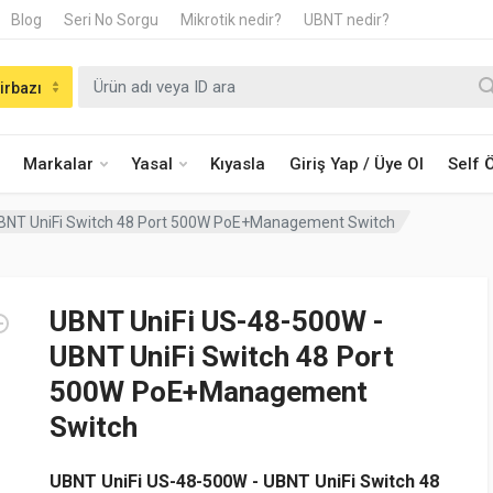
Blog
Seri No Sorgu
Mikrotik nedir?
UBNT nedir?
irbazı
Markalar
Yasal
Kıyasla
Giriş Yap / Üye Ol
Self
UBNT UniFi Switch 48 Port 500W PoE+Management Switch
UBNT UniFi US-48-500W -
UBNT UniFi Switch 48 Port
500W PoE+Management
Switch
UBNT UniFi US-48-500W - UBNT UniFi Switch 48