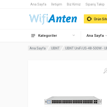
Ana Sayfa
İletişim
Biz Kimiz
Sipariş Takip
Ürün Sih
Kategoriler
Ana Sayfa
Ana Sayfa
UBNT
UBNT UniFi US-48-500W - 