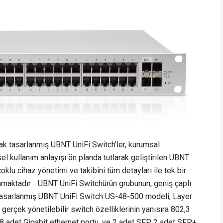
rak tasarlanmış UBNT UniFi Switch'ler, kurumsal
sel kullanım anlayışı ön planda tutlarak geliştirilen UBNT
 çoklu cihaz yönetimi ve takibini tüm detayları ile tek bir
amaktadır. UBNT UniFi Switchürün grubunun, geniş çaplı
n tasarlanmış UBNT UniFi Switch US-48-500 modeli, Layer
gerçek yönetilebilir switch özelliklerinin yanısıra 802,3
8 adet Gigabit ethernet portu, ve 2 adet SFP, 2 adet SFP+