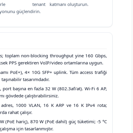
’lerle tenant
katmanı oluşturun.
syonunu güçlendirin.
; toplam non-blocking throughput yine 160 Gbps,
ksek PPS gerektiren VoIP/video ortamlarına uygun.
mı PoE+), 4× 10G SFP+ uplink. Tüm access trafiği
aşınabilir tasarımdadır.
, port başına en fazla 32 W (802.3af/at). Wi-Fi 6 AP,
ı gövdede çalıştırabilirsiniz.
dres, 1000 VLAN, 16 K ARP ve 16 K IPv4 rota;
da rahat çalışır.
W (PoE hariç), 870 W (PoE dahil) güç tüketimi; -5 °C
çalışma için tasarlanmıştır.