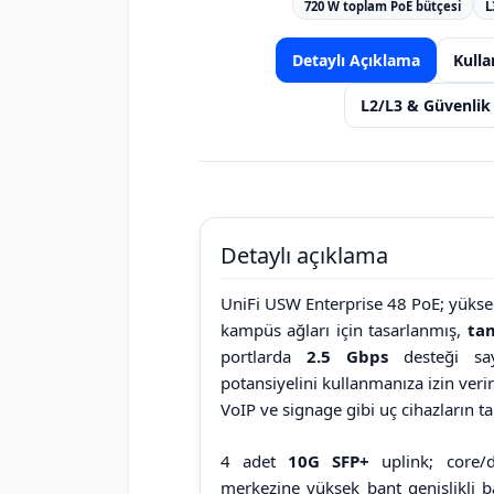
720 W toplam PoE bütçesi
L
Detaylı Açıklama
Kulla
L2/L3 & Güvenlik 
Detaylı açıklama
UniFi USW Enterprise 48 PoE; yüksek
kampüs ağları için tasarlanmış,
tam
portlarda
2.5 Gbps
desteği say
potansiyelini kullanmanıza izin ver
VoIP ve signage gibi uç cihazların t
4 adet
10G SFP+
uplink; core/d
merkezine yüksek bant genişlikli b