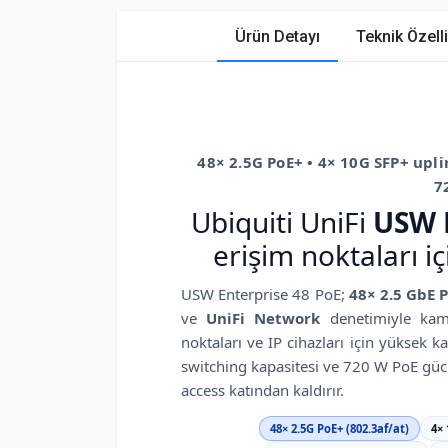
Ürün Detayı
Teknik Özelli
48× 2.5G PoE+ • 4× 10G SFP+ upli
7
Ubiquiti UniFi
USW 
erişim noktaları 
USW Enterprise 48 PoE;
48× 2.5 GbE 
ve
UniFi Network
denetimiyle kamp
noktaları ve IP cihazları için yüksek ka
switching kapasitesi ve 720 W PoE gücü
access katından kaldırır.
48× 2.5G PoE+ (802.3af/at)
4×