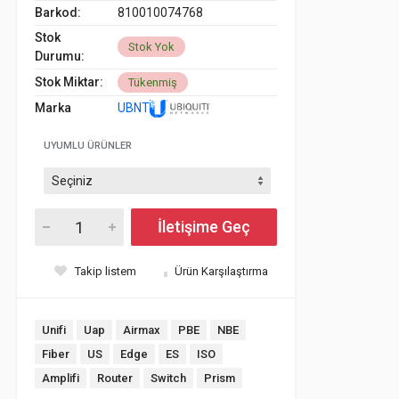
Barkod:
810010074768
Stok
Stok Yok
Durumu:
Stok Miktar:
Tükenmiş
Marka
UBNT
UYUMLU ÜRÜNLER
İletişime Geç
Takip listem
Ürün Karşılaştırma
Unifi
Uap
Airmax
PBE
NBE
Fiber
US
Edge
ES
ISO
Amplifi
Router
Switch
Prism