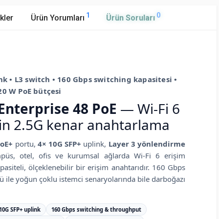
1
0
kler
Ürün Yorumları
Ürün Soruları
nk • L3 switch • 160 Gbps switching kapasitesi •
20 W PoE bütçesi
Enterprise 48 PoE
— Wi-Fi 6
için 2.5G kenar anahtarlama
PoE+
portu,
4× 10G SFP+
uplink,
Layer 3 yönlendirme
üs, otel, ofis ve kurumsal ağlarda Wi-Fi 6 erişim
pasiteli, ölçeklenebilir bir erişim anahtarıdır. 160 Gbps
 ile yoğun çoklu istemci senaryolarında bile darboğazı
 10G SFP+ uplink
160 Gbps switching & throughput