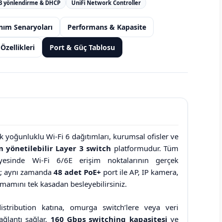
3 yönlendirme & DHCP
UniFi Network Controller
nım Senaryoları
Performans & Kapasite
Özellikleri
Port & Güç Tablosu
 yoğunluklu Wi-Fi 6 dağıtımları, kurumsal ofisler ve
 yönetilebilir Layer 3 switch
platformudur. Tüm
esinde Wi-Fi 6/6E erişim noktalarının gerçek
ir; aynı zamanda
48 adet PoE+
port ile AP, IP kamera,
amamını tek kasadan besleyebilirsiniz.
istribution katına, omurga switch’lere veya veri
ağlantı sağlar.
160 Gbps switching kapasitesi
ve