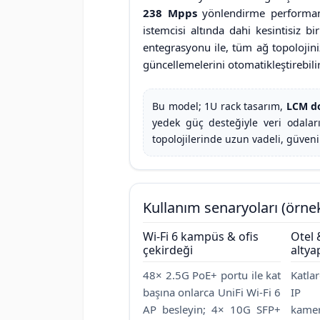
238 Mpps
yönlendirme performans
istemcisi altında dahi kesintisiz bi
entegrasyonu ile, tüm ağ topolojini
güncellemelerini otomatikleştirebilir
Bu model; 1U rack tasarım,
LCM d
yedek güç desteğiyle veri odalar
topolojilerinde uzun vadeli, güveni
Kullanım senaryoları (örne
Wi-Fi 6 kampüs & ofis
Otel
çekirdeği
altya
48× 2.5G PoE+ portu ile kat
Katlar
başına onlarca UniFi Wi-Fi 6
IP 
AP besleyin; 4× 10G SFP+
kamer