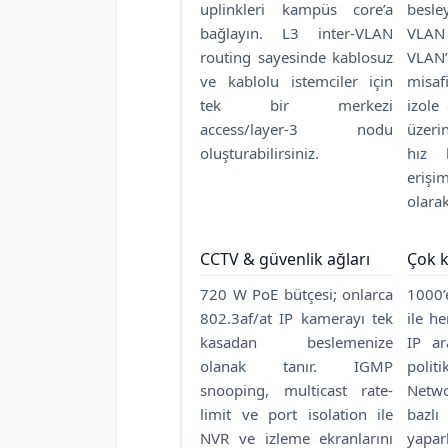
uplinkleri kampüs core’a
besle
bağlayın. L3 inter-VLAN
VLA
routing sayesinde kablosuz
VLAN’
ve kablolu istemciler için
misaf
tek bir merkezi
izole
access/layer-3 nodu
üzeri
oluşturabilirsiniz.
hız l
erişim
olara
CCTV & güvenlik ağları
Çok k
720 W PoE bütçesi; onlarca
1000’
802.3af/at IP kamerayı tek
ile he
kasadan beslemenize
IP ar
olanak tanır. IGMP
polit
snooping, multicast rate-
Netw
limit ve port isolation ile
bazl
NVR ve izleme ekranlarını
yapa