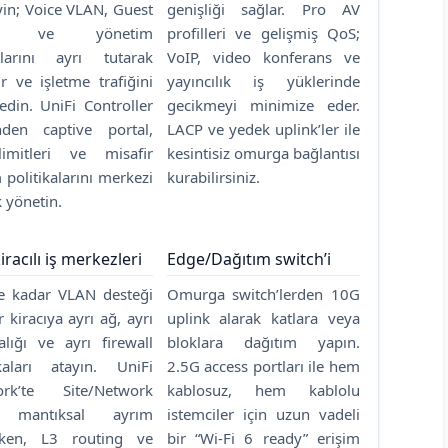
yin; Voice VLAN, Guest
genişliği sağlar. Pro AV
N ve yönetim
profilleri ve gelişmiş QoS;
larını ayrı tutarak
VoIP, video konferans ve
ir ve işletme trafiğini
yayıncılık iş yüklerinde
 edin. UniFi Controller
gecikmeyi minimize eder.
nden captive portal,
LACP ve yedek uplink’ler ile
imitleri ve misafir
kesintisiz omurga bağlantısı
 politikalarını merkezi
kurabilirsiniz.
k yönetin.
iracılı iş merkezleri
Edge/Dağıtım switch’i
e kadar VLAN desteği
Omurga switch’lerden 10G
r kiracıya ayrı ağ, ayrı
uplink alarak katlara veya
alığı ve ayrı firewall
bloklara dağıtım yapın.
ikaları atayın. UniFi
2.5G access portları ile hem
ork’te Site/Network
kablosuz, hem kablolu
ı mantıksal ayrım
istemciler için uzun vadeli
rken, L3 routing ve
bir “Wi-Fi 6 ready” erişim