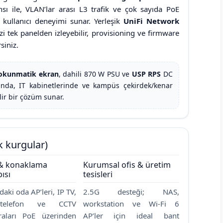
ı ile, VLAN’lar arası L3 trafik ve çok sayıda PoE
r kullanıcı deneyimi sunar. Yerleşik
UniFi Network
zi tek panelden izleyebilir, provisioning ve firmware
siniz.
okunmatik ekran
, dahili 870 W PSU ve
USP RPS
DC
ında, IT kabinetlerinde ve kampüs çekirdek/kenar
lir bir çözüm sunar.
k kurgular)
 & konaklama
Kurumsal ofis & üretim
pısı
tesisleri
daki oda AP’leri, IP TV,
2.5G desteği; NAS,
telefon ve CCTV
workstation ve Wi-Fi 6
aları PoE üzerinden
AP’ler için ideal bant