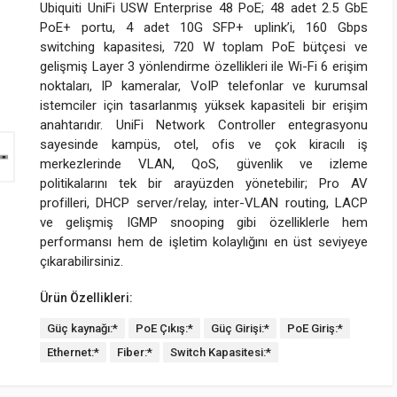
Ubiquiti UniFi USW Enterprise 48 PoE; 48 adet 2.5 GbE
PoE+ portu, 4 adet 10G SFP+ uplink’i, 160 Gbps
switching kapasitesi, 720 W toplam PoE bütçesi ve
gelişmiş Layer 3 yönlendirme özellikleri ile Wi-Fi 6 erişim
noktaları, IP kameralar, VoIP telefonlar ve kurumsal
istemciler için tasarlanmış yüksek kapasiteli bir erişim
anahtarıdır. UniFi Network Controller entegrasyonu
sayesinde kampüs, otel, ofis ve çok kiracılı iş
merkezlerinde VLAN, QoS, güvenlik ve izleme
politikalarını tek bir arayüzden yönetebilir; Pro AV
profilleri, DHCP server/relay, inter-VLAN routing, LACP
ve gelişmiş IGMP snooping gibi özelliklerle hem
performansı hem de işletim kolaylığını en üst seviyeye
çıkarabilirsiniz.
Ürün Özellikleri:
Güç kaynağı:*
PoE Çıkış:*
Güç Girişi:*
PoE Giriş:*
Ethernet:*
Fiber:*
Switch Kapasitesi:*