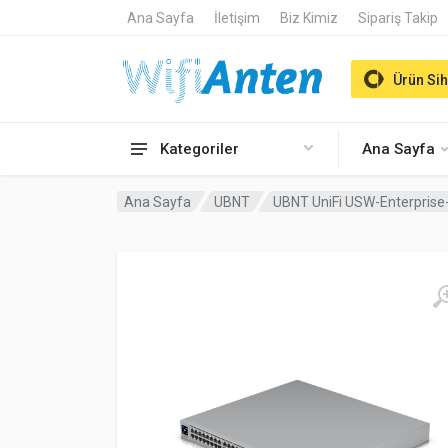
Ana Sayfa
İletişim
Biz Kimiz
Sipariş Takip
Ürün Sih
Kategoriler
Ana Sayfa
Ana Sayfa
UBNT
UBNT UniFi USW-Enterprise-