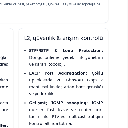
 kablo kalitesi, paket boyutu, QoS/ACL sayısı ve ağ topolojisine
L2, güvenlik & erişim kontrolü
STP/RSTP & Loop Protection:
ğlar
Döngü önleme, yedek link yönetimi
dres
ve kararlı topoloji.
LACP Port Aggregation:
Çoklu
itch
uplink’lerde 20 Gbps/40 Gbps’lik
irme
mantıksal linkler, artan bant genişliği
ve yedeklilik.
orta
Gelişmiş IGMP snooping:
IGMP
core
querier, fast leave ve router port
tanımı ile IPTV ve multicast trafiğini
kontrol altında tutma.
er: