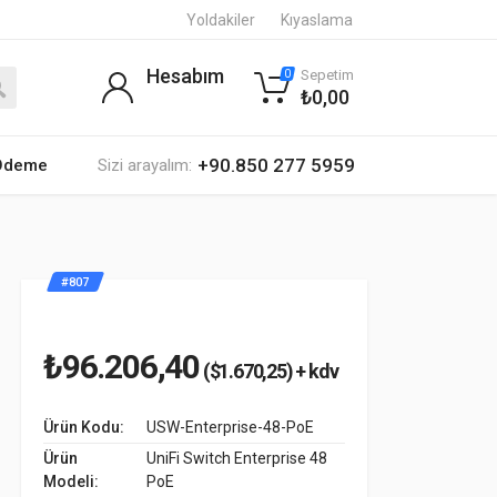
Yoldakiler
Kıyaslama
Hesabım
Sepetim
0
₺0,00
+90.850 277 5959
 Ödeme
Sizi arayalım:
#807
₺96.206,40
($1.670,25) + kdv
Ürün Kodu:
USW-Enterprise-48-PoE
Ürün
UniFi Switch Enterprise 48
Modeli:
PoE