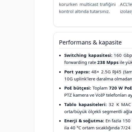
korurken multicast trafiğini
ACL
kontrol altında tutarsınız.
izola
Performans & kapasite
Switching kapasitesi:
160 Gbps
forwarding rate
238 Mpps
ile yü
Port yapısı:
48× 2.5G RJ45 (tama
10G uplink’lere daralma olmadan t
PoE bütçesi:
Toplam
720 W PoE
PTZ kamera ve VoIP telefonları ayn
Tablo kapasiteleri:
32 K MAC a
orta/büyük ölçekli segmentli ağlar
Enerji & soğutma:
En fazla 150 
ila 40 °C ortam sıcaklığında 7/24 