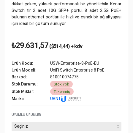
dikkat çeken, yüksek performanslı bir yönetilebilir Kenar
Switch tir 2 adet 10G SFP+ portu, 8 adet 2.5G PoE+
bulunan ethernet portları ile hızlı ve esnek bir ağ altyapısı
için ideal bir çözüm sunuyor.
₺29.631,57
($514,44) + kdv
Ürün Kodu:
USW-Enterprise-8-PoE-EU
Ürün Modeli:
UniFi Switch Enterprise 8 PoE
Barkod:
810010074775
Stok Durumu:
Stok Yok
Stok Miktar:
Tükenmiş
Marka
UBNT
UYUMLU ÜRÜNLER