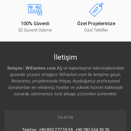
Nem Oranı
10 to 90% Yoğuşmasız
Sertifikasyonlar
CE, FCC, IC
100% Güvenli
Özel Projelerinize
Anahtarlama Parformansı
3D Güvenli Ödeme
Özel Teklifler
Layer 2
IGMP snooping
Özellikleri
STP / RSTP with priorities and port-level
disable
Port isolation
İletişim
Storm control
Voice VLAN
İletişim | Wifianten.com
Ağ ve haberleşme teknolojilerindeki
Port mirroring
güvenilir çözüm ortağınız Wifianten.com ile iletişime geçin.
LACP port aggregation
Amacımız; projelerinizde ihtiyaç duyduğunuz profesyonel
Multicast / broadcast rate limiting
MAC address blocking
donanımları en rekabetçi fiyatlar ve yüksek hizmet kalitesiyle
Flow control
sunarak, işletmenize özel altyapı çözümleri üretmektir.
802.1X control
Jumbo frames
Proprietary loop protection
DHCP snooping / guarding
Egress rate limit
TELEFON
LLDP-MED
Port restricted by MAC
Telefon : +90.850 277 59 59 , +90.282 654 30 30