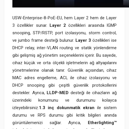
USW-Enterprise-8-PoE-EU, hem Layer 2 hem de Layer
3 özellikler sunar.
Layer 2
özellikleri arasında IGMP
snooping, STP/RSTP, port izolasyonu, storm control,
ve jumbo frame desteği bulunur.
Layer 3
özellikleri ise
DHCP relay, inter-VLAN routing ve statik yönlendirme
gibi gelişmiş ağ yönetim seçeneklerini içerir. Bu sayede,
cihaz küçük ve orta ölçekli işletmelerin ağ altyapılarını
yönetmelerine olanak tanır. Güvenlik açısından, cihaz
MAC adres engelleme, ACL ile cihaz izolasyonu ve
DHCP snooping gibi çeşitli güvenlik protokollerini
destekler. Ayrıca,
LLDP-MED
desteği ile cihazların ağ
üzerindeki konumunu ve durumunu kolayca
izleyebilirsiniz.
1.3 inç dokunmatik
ekran
ile sistem
durumu ve RPS durumu gibi kritik bilgileri anında
görüntülemenizi sağlar. Ayrıca,
Etherlighting™