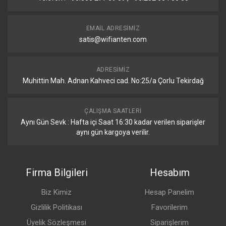
Device isolation with ACLs
Layer 3
DHCP for locally-managed networks
EMAIL ADRESIMIZ
Özellikleri
DHCP relay
satis@wifianten.com
Inter-VLAN routing between networks on
same switch
Static routing between local networks
ADRESIMIZ
Network isolation with ACLs
Muhittin Mah. Adnan Kahveci cad. No:25/a Çorlu Tekirdağ
Etherlighting™
ÇALIŞMA SAATLERI
Ethernet
Locating
Aynı Gün Sevk : Hafta içi Saat 16:30 kadar verilen siparişler
Speed/link
aynı gün kargoya verilir.
Native VLAN/network
SFP+
Locating
Speed/link
Firma Bilgileri
Hesabım
Native VLAN/network
Biz Kimiz
Hesap Panelim
LEDs
Gizlilik Politikası
Favorilerim
System
Status
Üyelik Sözleşmesi
Siparişlerim