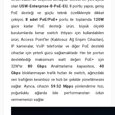
olan
USW-Enterprise-8-PoE-EU
, 8 portlu yapısı, geniş
PoE desteği ve güçlü teknik özellikleriyle dikkat
çekiyor,
8 adet PoE/PoE+
portu ile toplamda
1
20W
güce kadar PoE desteği ürün, büyük ölçekli
kurulumlarda kenar switch ihtiyacı için kullanılabilen
ürün, Access Point'ler (Kablosuz Ağ Erişim Cihazları),
IP kameralar, VoIP telefonlar ve diğer PoE destekli
cihazlar için yeterli gücü sağlamaktadır. Her bir portun
desteklediği maksimum watt değeri PoE+ için
32W’tır.
80 Gbps
Anahtarlama kapasitesi,
40
Gbps
bloklanmayan trafik hızları ile switch, ağınızdaki
veri trafiğinin kesintisiz ve hızlı bir şekilde yönetilmesini
sağlar. Ayrıca, cihazın
59.52 Mpps
yönlendirme hızı,
yoğunluklu ağlarda bile performanstan ödün
vermemenizi sağlar.