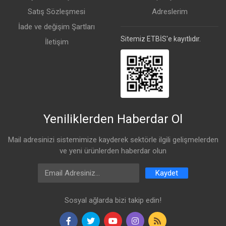
Satış Sözleşmesi
Adreslerim
RPS
Status
İade ve değişim Şartları
Uygulama Gereklilikleri
Sitemiz ETBİS'e kayıtlıdır.
İletişim
UniFi Network
Version 8.0.24 and later
Yeniliklerden Haberdar Ol
Mail adresinizi sistemimize kayderek sektörle ilgili gelişmelerden
ve yeni ürünlerden haberdar olun
Email Address
Kaydet
Sosyal ağlarda bizi takip edin!