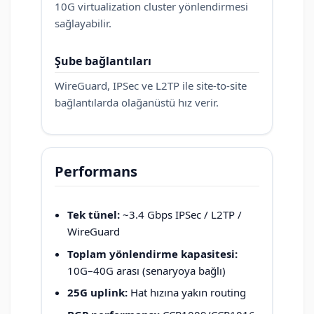
10G virtualization cluster yönlendirmesi
sağlayabilir.
Şube bağlantıları
WireGuard, IPSec ve L2TP ile site-to-site
bağlantılarda olağanüstü hız verir.
Performans
Tek tünel:
~3.4 Gbps IPSec / L2TP /
WireGuard
Toplam yönlendirme kapasitesi:
10G–40G arası (senaryoya bağlı)
25G uplink:
Hat hızına yakın routing