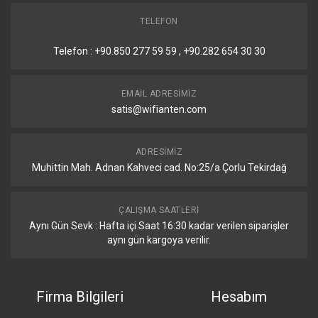
TELEFON
Seri Konsol Portu
RJ45
Telefon : +90.850 277 59 59 , +90.282 654 30 30
Diğer Özellikler
CPU Sıcaklık Sensörü
Var
EMAIL ADRESIMIZ
satis@wifianten.com
PCB Sıcaklık Sensörü
Var
ADRESIMIZ
Gerilim İzleme
Var
Muhittin Mah. Adnan Kahveci cad. No:25/a Çorlu Tekirdağ
Sertifikalar ve Onaylar
ÇALIŞMA SAATLERI
Sertifikalar
CE, EAC, RoHS
Aynı Gün Sevk : Hafta içi Saat 16:30 kadar verilen siparişler
aynı gün kargoya verilir.
IP Koruma Sınıfı
IP20
Kutu İçeriği
Firma Bilgileri
Hesabım
2 × IEC güç kablosu