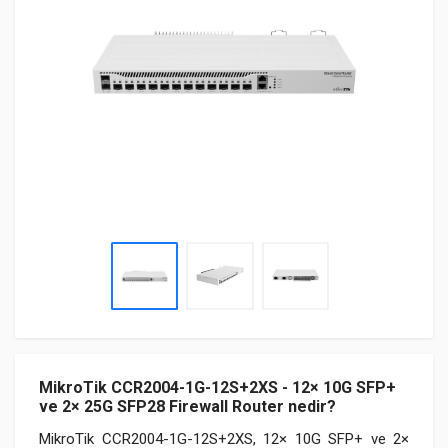
MikroTik CCR2004-1G-12S+2XS - 12× 10G SFP+
ve 2× 25G SFP28 Firewall Router nedir?
MikroTik CCR2004-1G-12S+2XS, 12× 10G SFP+ ve 2×