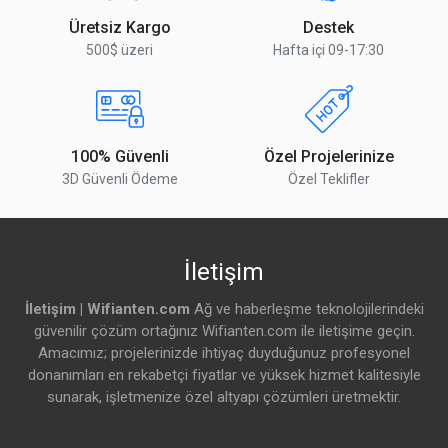
Üretsiz Kargo
Destek
AC Giriş Aralığı
100 – 240 V
500$ üzeri
Hafta içi 09-17:30
Maksimum Güç Tüketimi
60 W
Ek Donanım Olmadan Güç Tüketimi
31 W
100% Güvenli
Özel Projelerinize
Yorumu Gönder
Soğutma Türü
2 adet fan
3D Güvenli Ödeme
Özel Teklifler
Ethernet
10/100/1000 Ethernet Portu
1
İletişim
Fiber
İletişim | Wifianten.com
Ağ ve haberleşme teknolojilerindeki
güvenilir çözüm ortağınız Wifianten.com ile iletişime geçin.
SFP+ Port Sayısı
12
Amacımız; projelerinizde ihtiyaç duyduğunuz profesyonel
donanımları en rekabetçi fiyatlar ve yüksek hizmet kalitesiyle
25G SFP28 Port Sayısı
2
sunarak, işletmenize özel altyapı çözümleri üretmektir.
Çevresel Bağlantılar