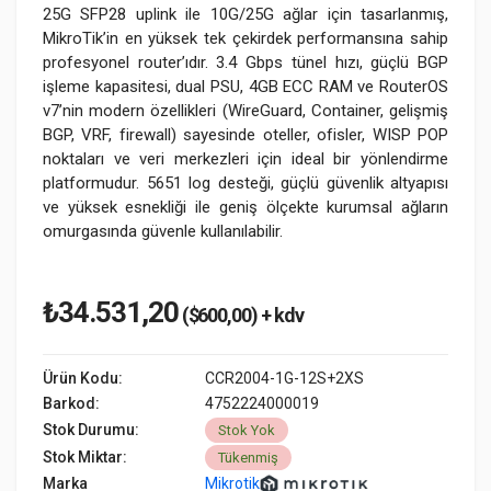
25G SFP28 uplink ile 10G/25G ağlar için tasarlanmış,
MikroTik’in en yüksek tek çekirdek performansına sahip
profesyonel router’ıdır. 3.4 Gbps tünel hızı, güçlü BGP
işleme kapasitesi, dual PSU, 4GB ECC RAM ve RouterOS
v7’nin modern özellikleri (WireGuard, Container, gelişmiş
BGP, VRF, firewall) sayesinde oteller, ofisler, WISP POP
noktaları ve veri merkezleri için ideal bir yönlendirme
platformudur. 5651 log desteği, güçlü güvenlik altyapısı
ve yüksek esnekliği ile geniş ölçekte kurumsal ağların
omurgasında güvenle kullanılabilir.
₺34.531,20
($600,00) + kdv
Ürün Kodu:
CCR2004-1G-12S+2XS
Barkod:
4752224000019
Stok Durumu:
Stok Yok
Stok Miktar:
Tükenmiş
Marka
Mikrotik