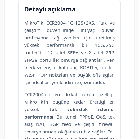
Detaylı açıklama
MikroTik CCR2004-1G-12S+2XS, “tak ve
çalıştır” güvenilirliğe ihtiyaç duyan
profesyonel ağ yapıları için üretilmiş
yüksek performanslı bir 10G/25G
router’dır. 12 adet SFP+ ve 2 adet 25G
SFP28 portu ile; omurga bağlantıları, veri
merkezi erişim katmanı, KOBİ’ler, oteller,
WISP POP noktaları ve büyük ofis ağları
için ideal bir yönlendirme çözümüdür.
CCR2004’ün en dikkat çeken özelliği:
MikroTik’in bugüne kadar ürettiği en
yüksek
tek çekirdek işlemci
performansı
. Bu, tünel, PPPoE, QoS, tek
akış NAT, BGP feed ve çeşitli firewall
senaryolarında olağanüstü hız sağlar. Tek
bir IPSec tünelde
3.4 Gbps
hız pratikte