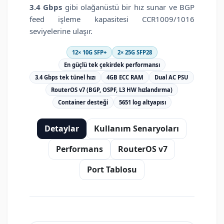
3.4 Gbps
gibi olağanüstü bir hız sunar ve BGP
feed işleme kapasitesi CCR1009/1016
seviyelerine ulaşır.
12× 10G SFP+
2× 25G SFP28
En güçlü tek çekirdek performansı
3.4 Gbps tek tünel hızı
4GB ECC RAM
Dual AC PSU
RouterOS v7 (BGP, OSPF, L3 HW hızlandırma)
Container desteği
5651 log altyapısı
Detaylar
Kullanım Senaryoları
Performans
RouterOS v7
Port Tablosu