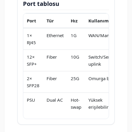
Port tablosu
Port
Tür
Hız
Kullanım
1×
Ethernet
1G
WAN/Management
RJ45
12×
Fiber
10G
Switch/Server
SFP+
uplink
2×
Fiber
25G
Omurga bağlantısı
SFP28
PSU
Dual AC
Hot-
Yüksek
swap
erişilebilirlik