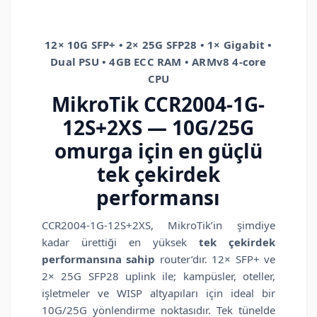
12× 10G SFP+ • 2× 25G SFP28 • 1× Gigabit •
Dual PSU • 4GB ECC RAM • ARMv8 4-core
CPU
MikroTik
CCR2004-1G-
12S+2XS
— 10G/25G
omurga için en güçlü
tek çekirdek
performansı
CCR2004-1G-12S+2XS, MikroTik’in şimdiye
kadar ürettiği en yüksek
tek çekirdek
performansına sahip
router’dır. 12× SFP+ ve
2× 25G SFP28 uplink ile; kampüsler, oteller,
işletmeler ve WISP altyapıları için ideal bir
10G/25G yönlendirme noktasıdır. Tek tünelde