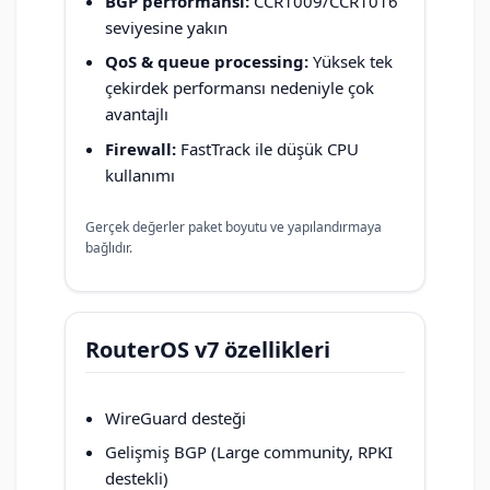
BGP performansı:
CCR1009/CCR1016
seviyesine yakın
QoS & queue processing:
Yüksek tek
çekirdek performansı nedeniyle çok
avantajlı
Firewall:
FastTrack ile düşük CPU
kullanımı
Gerçek değerler paket boyutu ve yapılandırmaya
bağlıdır.
RouterOS v7 özellikleri
WireGuard desteği
Gelişmiş BGP (Large community, RPKI
destekli)