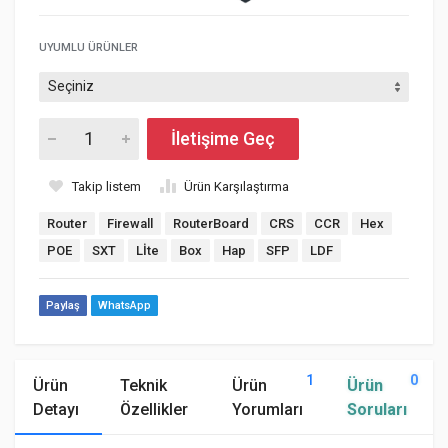
UYUMLU ÜRÜNLER
İletişime Geç
Takip listem
Ürün Karşılaştırma
Router
Firewall
RouterBoard
CRS
CCR
Hex
POE
SXT
Lİte
Box
Hap
SFP
LDF
Paylaş
WhatsApp
1
0
Ürün
Teknik
Ürün
Ürün
Detayı
Özellikler
Yorumları
Soruları