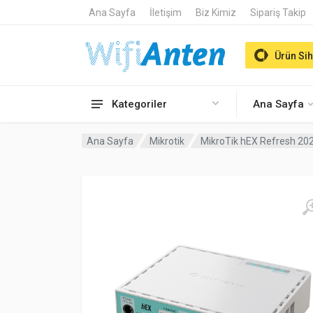
Ana Sayfa
İletişim
Biz Kimiz
Sipariş Takip
Ürün Sih
Kategoriler
Ana Sayfa
Ana Sayfa
Mikrotik
MikroTik hEX Refresh 2024