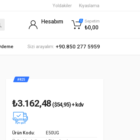
Yoldakiler
Kıyaslama
Hesabım
Sepetim
0
₺0,00
+90.850 277 5959
 Ödeme
Sizi arayalım:
#825
₺3.162,48
($54,95) + kdv
Ürün Kodu:
E50UG