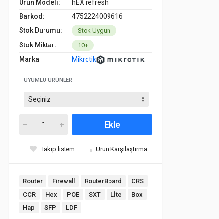
Ürün Modeli:
hEX refresh
Barkod:
4752224009616
Stok Durumu:
Stok Uygun
Stok Miktar:
10+
Marka
Mikrotik
UYUMLU ÜRÜNLER
Ekle
Takip listem
Ürün Karşılaştırma
Router
Firewall
RouterBoard
CRS
CCR
Hex
POE
SXT
Lİte
Box
Hap
SFP
LDF