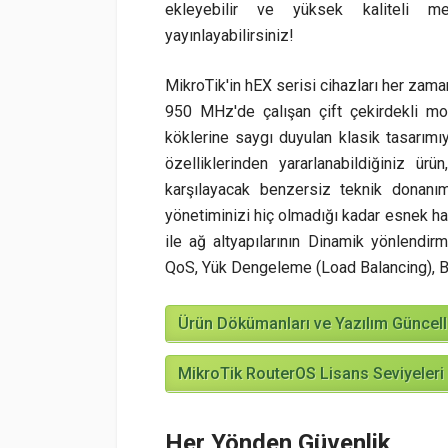
ekleyebilir ve yüksek kaliteli med
yayınlayabilirsiniz!
MikroTik'in hEX serisi cihazları her zama
950 MHz'de çalışan çift çekirdekli m
köklerine saygı duyulan klasik tasarımı
özelliklerinden yararlanabildiğiniz ürü
karşılayacak benzersiz teknik donanım
yönetiminizi hiç olmadığı kadar esnek ha
ile ağ altyapılarının Dinamik yönlend
QoS, Yük Dengeleme (Load Balancing), Bon
Ürün Dökümanları ve Yazılım Güncelle
MikroTik RouterOS Lisans Seviyeleri
Her Yönden Güvenlik