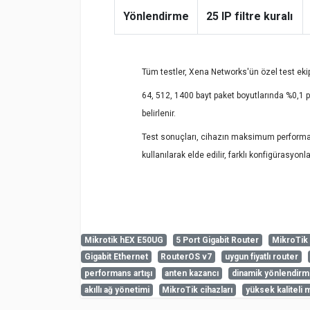
Yönlendirme
25 IP filtre kuralı
Tüm testler, Xena Networks'ün özel test eki
64, 512, 1400 bayt paket boyutlarında %0,1 
belirlenir.
Test sonuçları, cihazın maksimum performa
kullanılarak elde edilir, farklı konfigürasyo
Mikrotik hEX E50UG
5 Port Gigabit Router
MikroTik
Gigabit Ethernet
RouterOS v7
uygun fiyatlı router
Özellikler
Henüz cevaplanmış soru bulunmuyor. İlk soruyu s
admin
performans artışı
anten kazancı
dinamik yönlendir
6-8-2026
akıllı ağ yönetimi
MikroTik cihazları
yüksek kaliteli 
Detaylar