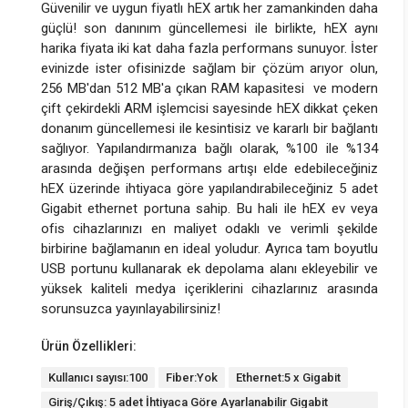
Güvenilir ve uygun fiyatlı hEX artık her zamankinden daha
güçlü! son danınım güncellemesi ile birlikte, hEX aynı
harika fiyata iki kat daha fazla performans sunuyor. İster
evinizde ister ofisinizde sağlam bir çözüm arıyor olun,
256 MB'dan 512 MB'a çıkan RAM kapasitesi ve modern
çift çekirdekli ARM işlemcisi sayesinde hEX dikkat çeken
donanım güncellemesi ile kesintisiz ve kararlı bir bağlantı
sağlıyor. Yapılandırmanıza bağlı olarak, %100 ile %134
arasında değişen performans artışı elde edebileceğiniz
hEX üzerinde ihtiyaca göre yapılandırabileceğiniz 5 adet
Gigabit ethernet portuna sahip. Bu hali ile hEX ev veya
ofis cihazlarınızı en maliyet odaklı ve verimli şekilde
birbirine bağlamanın en ideal yoludur. Ayrıca tam boyutlu
USB portunu kullanarak ek depolama alanı ekleyebilir ve
yüksek kaliteli medya içeriklerini cihazlarınız arasında
sorunsuzca yayınlayabilirsiniz!
Ürün Özellikleri:
Kullanıcı sayısı:100
Fiber:Yok
Ethernet:5 x Gigabit
Giriş/Çıkış: 5 adet İhtiyaca Göre Ayarlanabilir Gigabit