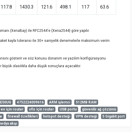
117.8
1430.3
121.6
498.1
117
63.6
pmanı (XenaBay) ile RFC2544'e (Xena2544) göre yapılır.
paket kaybı toleransı ile 30+ saniyelik denemelerle maksimum verim
nsını gösterir ve söz konusu donanım ve yazılım konfigürasyonu
nlar büyük olasılıkla daha düşük sonuçlara açacaktır.
 E50UG
4752224009616
ARM işlemci
512MB RAM
ev için router
ofis için router
USB portu
güvenilir ağ çözümü
iz sorabilirsiniz.
me
firewall özellikleri
hotspot desteği
VPN desteği
5 Gigabit port
medya akışı