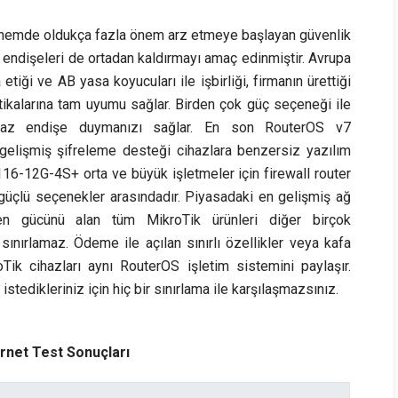
dönemde oldukça fazla önem arz etmeye başlayan güvenlik
an endişeleri de ortadan kaldırmayı amaç edinmiştir. Avrupa
tiği ve AB yasa koyucuları ile işbirliği, firmanın ürettiği
tikalarına tam uyumu sağlar. Birden çok güç seçeneği ile
a az endişe duymanızı sağlar. En son RouterOS v7
gelişmiş şifreleme desteği cihazlara benzersiz yazılım
16-12G-4S+ orta ve büyük işletmeler için firewall router
 güçlü seçenekler arasındadır. Piyasadaki en gelişmiş ağ
en gücünü alan tüm MikroTik ürünleri diğer birçok
i sınırlamaz. Ödeme ile açılan sınırlı özellikler veya kafa
oTik cihazları aynı RouterOS işletim sistemini paylaşır.
tedikleriniz için hiç bir sınırlama ile karşılaşmazsınız.
rnet Test Sonuçları