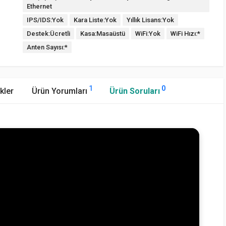
Ethernet
IPS/IDS:Yok
Kara Liste:Yok
Yıllık Lisans:Yok
Destek:Ücretli
Kasa:Masaüstü
WiFi:Yok
WiFi Hızı:*
Anten Sayısı:*
1
0
kler
Ürün Yorumları
Ürün Soruları