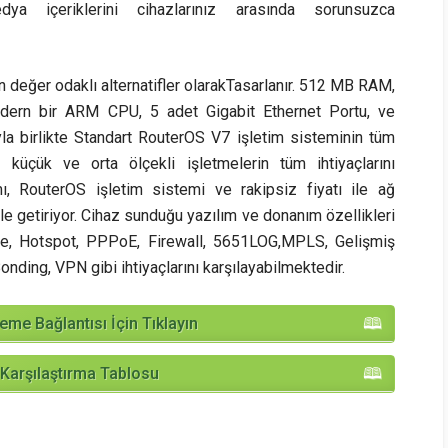
ya içeriklerini cihazlarınız arasında sorunsuzca
n değer odaklı alternatifler olarakTasarlanır. 512 MB RAM,
odern bir ARM CPU, 5 adet Gigabit Ethernet Portu, ve
yla birlikte Standart RouterOS V7 işletim sisteminin tüm
n, küçük ve orta ölçekli işletmelerin tüm ihtiyaçlarını
ı, RouterOS işletim sistemi ve rakipsiz fiyatı ile ağ
le getiriyor. Cihaz sunduğu yazılım ve donanım özellikleri
irme, Hotspot, PPPoE, Firewall, 5651LOG,MPLS, Gelişmiş
ding, VPN gibi ihtiyaçlarını karşılayabilmektedir.
me Bağlantısı İçin Tıklayın
 Karşılaştırma Tablosu