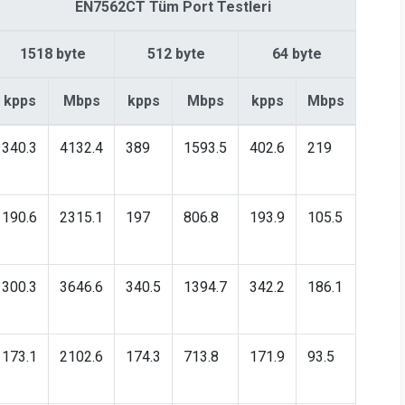
EN7562CT Tüm Port Testleri
1518 byte
512 byte
64 byte
kpps
Mbps
kpps
Mbps
kpps
Mbps
340.3
4132.4
389
1593.5
402.6
219
190.6
2315.1
197
806.8
193.9
105.5
300.3
3646.6
340.5
1394.7
342.2
186.1
173.1
2102.6
174.3
713.8
171.9
93.5