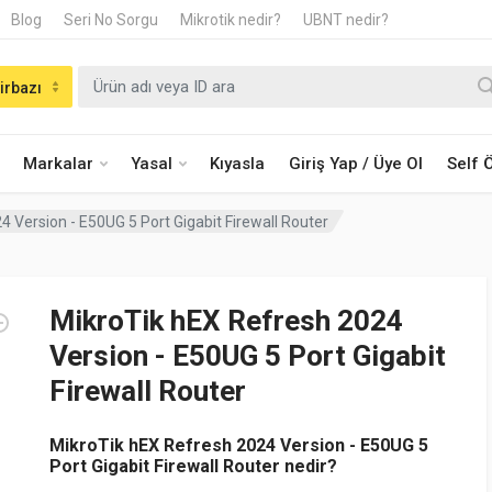
Blog
Seri No Sorgu
Mikrotik nedir?
UBNT nedir?
irbazı
Markalar
Yasal
Kıyasla
Giriş Yap / Üye Ol
Self
 Version - E50UG 5 Port Gigabit Firewall Router
MikroTik hEX Refresh 2024
Version - E50UG 5 Port Gigabit
Firewall Router
MikroTik hEX Refresh 2024 Version - E50UG 5
Port Gigabit Firewall Router nedir?