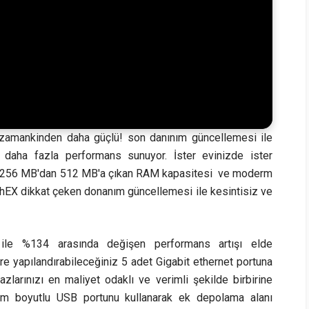
er zamankinden daha güçlü! son danınım güncellemesi ile
at daha fazla performans sunuyor. İster evinizde ister
un, 256 MB'dan 512 MB'a çıkan RAM kapasitesi ve moderm
 hEX dikkat çeken donanım güncellemesi ile kesintisiz ve
 ile %134 arasında değişen performans artışı elde
e yapılandırabileceğiniz 5 adet Gigabit ethernet portuna
zlarınızı en maliyet odaklı ve verimli şekilde birbirine
tam boyutlu USB portunu kullanarak ek depolama alanı