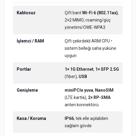
Kablosuz
Çift bant
Wi-Fi 6 (802.11ax)
,
2×2 MIMO; roaming/güç
yönetimi/OWE-WPA3
İşlemci / RAM
Çift çekirdekli ARM CPU •
sistem belleği saha yüküne
uygun
Portlar
1× 1G Ethernet
,
1× SFP 2.5G
(fiber),
USB
Genişleme
miniPCIe yuva
,
NanoSIM
(LTE kartla),
2× RP-SMA
anten konnektörü
Kasa / Koruma
IP66
, tek elle açılabilen
sağlam gövde