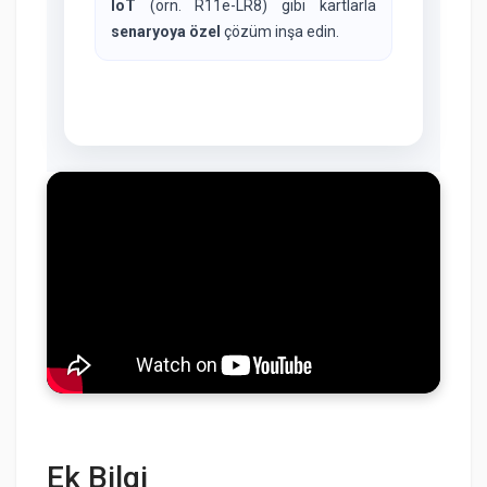
IoT
(örn. R11e-LR8) gibi kartlarla
senaryoya özel
çözüm inşa edin.
Ek Bilgi