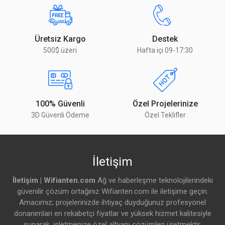
Soğutma Türü
Pasif
Kablosuz Özellikler
Yorumu Gönder
Üretsiz Kargo
Destek
500$ üzeri
Hafta içi 09-17:30
Detaylar
2.4 GHz Maks. Veri Hızı
574 Mbit/s
2.4 GHz Zincir Sayısı
2
100% Güvenli
Özel Projelerinize
3D Güvenli Ödeme
Özel Teklifler
2.4 GHz Standartları
802.11 b/g/n/ax (Wi-Fi 6)
2.4 GHz Yonga Modeli
IPQ-5010
İletişim
2.4 GHz Nesil
Wi-Fi 6
İletişim | Wifianten.com
Ağ ve haberleşme teknolojilerindeki
5 GHz Maks. Veri Hızı
2400 Mbit/s
güvenilir çözüm ortağınız Wifianten.com ile iletişime geçin.
Amacımız; projelerinizde ihtiyaç duyduğunuz profesyonel
5 GHz Zincir Sayısı
2
donanımları en rekabetçi fiyatlar ve yüksek hizmet kalitesiyle
sunarak, işletmenize özel altyapı çözümleri üretmektir.