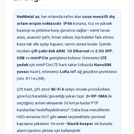
NetMetal ax
, her ortamda nefes alan
uzun menzilli dış
ortam erişim noktasıdır
.
IP66
koruma; toz ve yüksek
basınçlı su jetlerine karşı güvence sağlar—nemli tavan
arası, asansör şaftı, liman sahası, kıyı kuleleri fark etmez.
Kasa tek elle açılıp kapanır; servis süresi kısalır. İçeride
modern
çift çekirdek ARM
,
1G Ethernet
ve
2.5G SFP
,
USB
ve
miniPCIe
genişleme bulunur. İsterseniz
LTE
yedek
için miniPCIe LTE kartı takar (cihazda
NanoSIM
yuvası
hazır), isterseniz
LoRa IoT
ağ geçidine çevirirsiniz
(örn. R11e-LR8).
Çift bant, çift zincir
Wi-Fi 6
radyo önceki protokollere
göre hız/kararlılık/güvenliği yukarı taşır.
2× RP-SMA
ile
seçtiğiniz anteni ekleyerek 30 km’ye kadar PTP
kurulumları hedefleyebilirsiniz*. Daha kısa menzillerde
HGO-antenna-OUT gibi
omni
seçeneklerle çevresel
kapsama yakalanır. Ve evet—
klasik beeper
da burada;
alarm/yaratıcı çıktılar için kullanışlıdır.