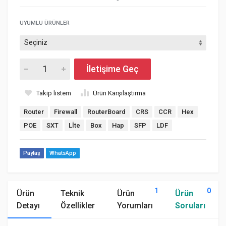
UYUMLU ÜRÜNLER
İletişime Geç
Takip listem
Ürün Karşılaştırma
Router
Firewall
RouterBoard
CRS
CCR
Hex
POE
SXT
Lİte
Box
Hap
SFP
LDF
Paylaş
WhatsApp
1
0
Ürün
Teknik
Ürün
Ürün
Detayı
Özellikler
Yorumları
Soruları