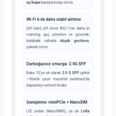
aç/kapa
kasayla kolay servis.
Wi-Fi 6 ile daha stabil airtime
Çift bant, çift zincir 802.11ax: daha iyi
roaming, güç yönetimi ve güvenlik;
kalabalık sahada
düşük gecikme
,
yüksek verim.
Darboğazsız omurga: 2.5G SFP
Bakır 1G’ye ek olarak
2.5 G SFP
uplink
—fiberle uzun mesafeli backhaul’da
kapasiteyi serbest bırakır.
Genişleme: miniPCIe + NanoSIM
LTE yedek (NanoSIM’li), ya da
LoRa