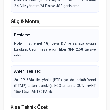
2.4 GHz yönetim Wi-Fi’si ve
USB
genişleme.
Güç & Montaj
Besleme
PoE-in (Ethernet 1G)
veya
DC
ile sahaya uygun
kurulum. Uzun mesafe için
fiber SFP 2.5G
tavsiye
edilir.
Anteni sen seç
2× RP-SMA
ile yönlü (PTP) ya da sektör/omni
(PTMP) anten esnekliği: HGO-antenna-OUT, mANT
15s/19s, mANT30 PA vb.
Kısa Teknik Özet