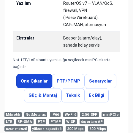
Yazılım
RouterOS v7 — VLAN/QoS,
firewall, VPN
(IPsec/WireGuard),
CAPsMAN, otomasyon
Ekstralar
Beeper (alarm/olay),
sahada kolay servis
Not: LTE/LoRa bant uyumluluğu seçilecek miniPCIe karta
bağlıdır.
Öne Çıkanlar
PTP/PTMP
Senaryolar
Güç & Montaj
Teknik
Ek Bilgi
Mikrotik
NetMetal ax
IP66
Wi-Fi 6
2.5G SFP
miniPCIe
LTE
RP-SMA
PTP
PTMP
WISP
dış ortam AP
Henüz cevaplanmış soru bulunmuyor. İlk soruyu siz
uzun menzil
yüksek kapasiteli
300 Mbps
600 Mbps
sorabilirsiniz.