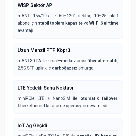
WISP Sektör AP
mANT 15s/19s ile 60–120° sektör; 10–25 aktif
abone için
stabil toplam kapasite
ve
Wi-Fi 6 airtime
avantajı.
Uzun Menzil PTP Köprü
mANT30 PA ile kırsal—merkez arası
fiber alternatifi
;
2.5G SFP uplink’le
darboğazsız
omurga.
LTE Yedekli Saha Noktası
miniPCIe LTE + NanoSIM ile
otomatik failover
;
fiber/ethernet kesilse de operasyon devam eder.
IoT Ağ Geçidi
miniPCIe LoRa (R11e-LR8) ile
sensör—IP köprüsü
;