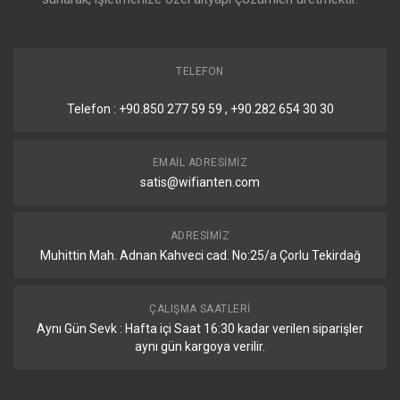
5 GHz Standartları
802.11 a/n/ac/ax (Wi-Fi 6)
5 GHz Yonga Modeli
QCN-6102
TELEFON
5 GHz Nesil
Wi-Fi 6
Telefon : +90.850 277 59 59 , +90.282 654 30 30
Ethernet
EMAIL ADRESIMIZ
Detaylar
satis@wifianten.com
10/100/1000 Ethernet Portu
1
ADRESIMIZ
Muhittin Mah. Adnan Kahveci cad. No:25/a Çorlu Tekirdağ
Fiber
ÇALIŞMA SAATLERI
Detaylar
Aynı Gün Sevk : Hafta içi Saat 16:30 kadar verilen siparişler
aynı gün kargoya verilir.
SFP Portları
1 (2.5 G destekli)