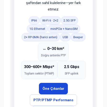
şaftından sahil kulelerine—yer fark
etmez.
IP66
Wi-Fi 6 · 2×2
2.5G SFP
1G Ethernet
miniPCIe + NanoSIM
2× RP-SMA (harici anten)
USB
Beeper
↔ 0–30 km*
Doğru antenle PTP
300–600+ Mbps*
2.5 Gbps
Toplam sektör (PTMP)
SFP uplink
Öne Çıkanlar
PTP/PTMP Performans