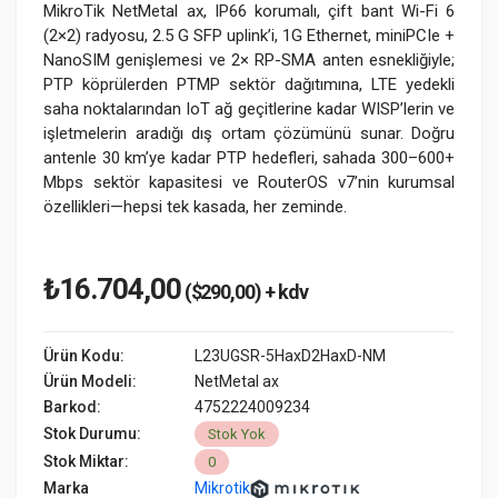
MikroTik NetMetal ax, IP66 korumalı, çift bant Wi-Fi 6
(2×2) radyosu, 2.5 G SFP uplink’i, 1G Ethernet, miniPCIe +
NanoSIM genişlemesi ve 2× RP-SMA anten esnekliğiyle;
PTP köprülerden PTMP sektör dağıtımına, LTE yedekli
saha noktalarından IoT ağ geçitlerine kadar WISP’lerin ve
işletmelerin aradığı dış ortam çözümünü sunar. Doğru
antenle 30 km’ye kadar PTP hedefleri, sahada 300–600+
Mbps sektör kapasitesi ve RouterOS v7’nin kurumsal
özellikleri—hepsi tek kasada, her zeminde.
₺16.704,00
($290,00) + kdv
Ürün Kodu:
L23UGSR-5HaxD2HaxD-NM
Ürün Modeli:
NetMetal ax
Barkod:
4752224009234
Stok Durumu:
Stok Yok
Stok Miktar:
0
Marka
Mikrotik