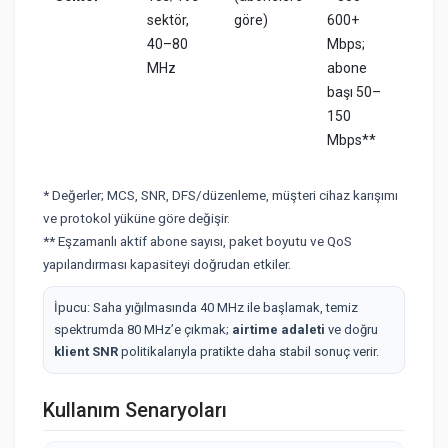
sektör,
göre)
600+
40–80
Mbps;
MHz
abone
başı 50–
150
Mbps**
* Değerler; MCS, SNR, DFS/düzenleme, müşteri cihaz karışımı
ve protokol yüküne göre değişir.
** Eşzamanlı aktif abone sayısı, paket boyutu ve QoS
yapılandırması kapasiteyi doğrudan etkiler.
İpucu: Saha yığılmasında 40 MHz ile başlamak, temiz
spektrumda 80 MHz’e çıkmak;
airtime adaleti
ve doğru
klient SNR
politikalarıyla pratikte daha stabil sonuç verir.
Kullanım Senaryoları