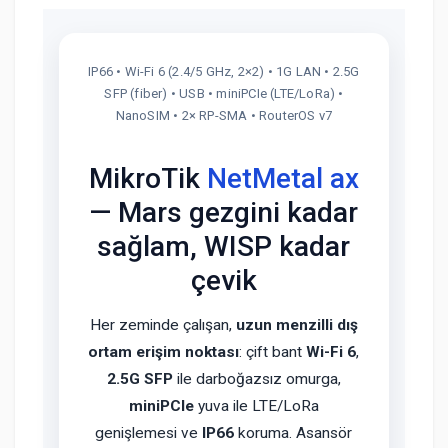
IP66 • Wi-Fi 6 (2.4/5 GHz, 2×2) • 1G LAN • 2.5G
SFP (fiber) • USB • miniPCIe (LTE/LoRa) •
NanoSIM • 2× RP-SMA • RouterOS v7
MikroTik
NetMetal ax
— Mars gezgini kadar
sağlam, WISP kadar
çevik
Her zeminde çalışan,
uzun menzilli dış
ortam erişim noktası
: çift bant
Wi-Fi 6
,
2.5G SFP
ile darboğazsız omurga,
miniPCIe
yuva ile LTE/LoRa
genişlemesi ve
IP66
koruma. Asansör