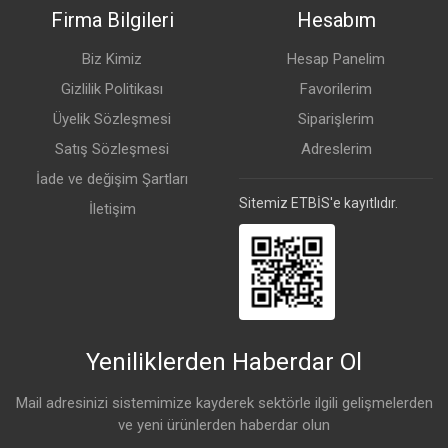
Çevresel Bağlantılar
Firma Bilgileri
Hesabım
Detaylar
Biz Kimiz
Hesap Panelim
Gizlilik Politikası
Favorilerim
SIM Kart Yuvası
1 Modem (Nano SIM)
Üyelik Sözleşmesi
Siparişlerim
MiniPCI-e Yuvası
1
Satış Sözleşmesi
Adreslerim
İade ve değişim Şartları
USB Portu Sayısı
1
Sitemiz ETBİS'e kayıtlıdır.
İletişim
USB Güç Sıfırlama
Var
USB Tipi
USB Type-A
Maks. USB Akımı
1.5 A
Yeniliklerden Haberdar Ol
Diğer Özellikler
Mail adresinizi sistemimize kayderek sektörle ilgili gelişmelerden
Detaylar
ve yeni ürünlerden haberdar olun