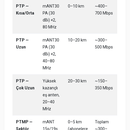
PTP —
mANT30
0–10 km
~400–
Kısa/Orta
PA (30
700 Mbps
dBi) ×2,
80 MHz
PTP —
mANT30
10–20 km
~300–
Uzun
PA (30
500 Mbps
dBi) ×2,
40–80
MHz
PTP —
Yüksek
20–30 km
~150–
Çok Uzun
kazançlı
350 Mbps
eş anten,
20–40
MHz
PTMP —
mANT
0–5 km
Toplam
Sektör
15s/19s
(abonelere
~300–