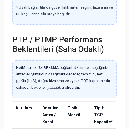
* Uzak bağlantılarda güvenilirlik anten seçimi, hizalama ve
RF koşullarına sıkı sıkıya bağlıdır.
PTP / PTMP Performans
Beklentileri (Saha Odaklı)
NetMetal ax,
2× RP-SMA
bağlantı üzerinden seçtiğiniz
antenle uyumludur. Aşağıdaki değerler, temiz RF, net
görüş (LoS), doğru hizalama ve uygun EIRP kapsamında
sahadan beklenen
yaklaşık
aralıklardır:
Kurulum
Önerilen
Tipik
Tipik
Anten /
Menzil
TCP
Kanal
Kapasite*