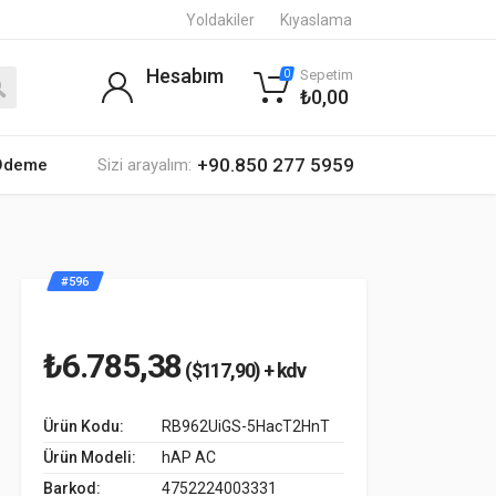
Yoldakiler
Kıyaslama
Hesabım
Sepetim
0
₺0,00
+90.850 277 5959
 Ödeme
Sizi arayalım:
#596
₺6.785,38
($117,90) + kdv
Ürün Kodu:
RB962UiGS-5HacT2HnT
Ürün Modeli:
hAP AC
Barkod:
4752224003331