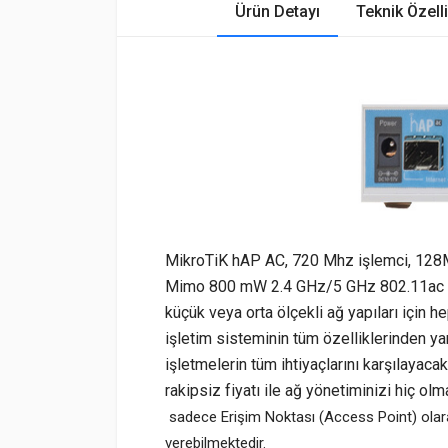
Ürün Detayı
Teknik Özelli
MikroTiK hAP AC, 720 Mhz işlemci, 128M
Mimo 800 mW 2.4 GHz/5 GHz 802.11ac dual
küçük veya orta ölçekli ağ yapıları için
işletim sisteminin tüm özelliklerinden yar
işletmelerin tüm ihtiyaçlarını karşılayac
rakipsiz fiyatı ile ağ yönetiminizi hiç ol
sadece Erişim Noktası (Access Point) olara
verebilmektedir.