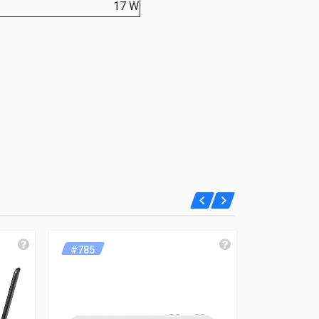
17 W
#785
#681