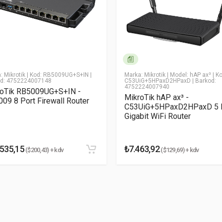
* Email Adresiniz
: Mikrotik
| Kod: RB5009UG+S+IN
|
Marka: Mikrotik
| Model: hAP ax³
| K
od: 4752224007148
C53UiG+5HPaxD2HPaxD
| Barkod:
4752224007940
roTik RB5009UG+S+IN -
MikroTik hAP ax³ -
09 8 Port Firewall Router
C53UiG+5HPaxD2HPaxD 5 
Gigabit WiFi Router
.535,15
₺7.463,92
($200,43) + kdv
($129,69) + kdv