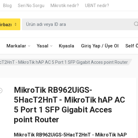
Blog
Seri No Sorgu
Mikrotik nedir?
UBNT nedir?
irbazı
Markalar
Yasal
Kıyasla
Giriş Yap / Üye Ol
Self
2HnT - MikroTik hAP AC 5 Port 1 SFP Gigabit Acces point Router
MikroTik RB962UiGS-
5HacT2HnT - MikroTik hAP AC
5 Port 1 SFP Gigabit Acces
point Router
MikroTik RB962UiGS-5HacT2HnT - MikroTik hAP