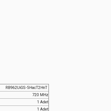
RB962UiGS-5HacT2HnT
720 MHz
1 Adet
1 Adet