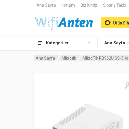
Ana Sayfa
İletişim
Biz Kimiz
Sipariş Takip
Ürün Sih
Kategoriler
Ana Sayfa
Ana Sayfa
Mikrotik
MikroTik RB962UiGS-5HacT