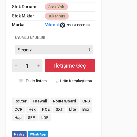
Stok Durumu:
Stok Yok
Stok Miktar:
Tükenmiş
Marka
Mikrotik
UYUMLU ÜRÜNLER
İletişime Geç
Takip listem
Ürün Karşılaştırma
Router
Firewall
RouterBoard
CRS
CCR
Hex
POE
SXT
Lİte
Box
Hap
SFP
LDF
Paylaş
WhatsApp