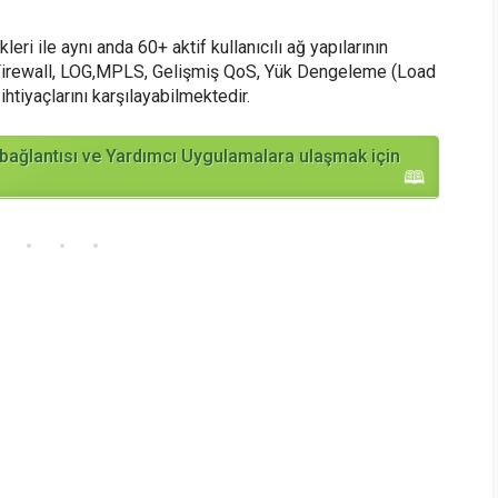
ri ile aynı anda 60+ aktif kullanıcılı ağ yapılarının
Firewall, LOG,MPLS, Gelişmiş QoS, Yük Dengeleme (Load
htiyaçlarını karşılayabilmektedir.
ağlantısı ve Yardımcı Uygulamalara ulaşmak için