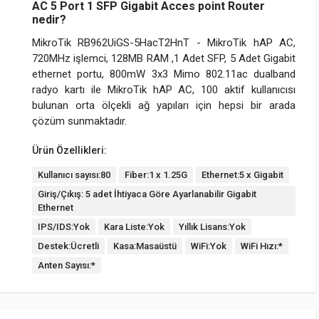
AC 5 Port 1 SFP Gigabit Acces point Router
nedir?
MikroTik RB962UiGS-5HacT2HnT - MikroTik hAP AC,
720MHz işlemci, 128MB RAM ,1 Adet SFP, 5 Adet Gigabit
ethernet portu, 800mW 3x3 Mimo 802.11ac dualband
radyo kartı ile MikroTik hAP AC, 100 aktif kullanıcısı
bulunan orta ölçekli ağ yapıları için hepsi bir arada
çözüm sunmaktadır.
Ürün Özellikleri:
Kullanıcı sayısı:80
Fiber:1 x 1.25G
Ethernet:5 x Gigabit
Giriş/Çıkış: 5 adet İhtiyaca Göre Ayarlanabilir Gigabit
Ethernet
IPS/IDS:Yok
Kara Liste:Yok
Yıllık Lisans:Yok
Destek:Ücretli
Kasa:Masaüstü
WiFi:Yok
WiFi Hızı:*
Anten Sayısı:*