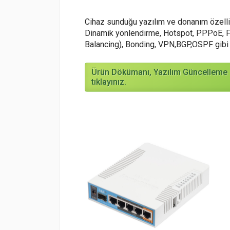
Cihaz sunduğu yazılım ve donanım özellikle
Dinamik yönlendirme, Hotspot, PPPoE, 
Balancing), Bonding, VPN,BGP,OSPF gibi i
Ürün Dökümanı, Yazılım Güncelleme b
tıklayınız.