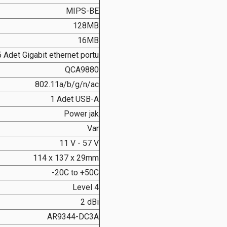
MIPS-BE
128MB
16MB
5 Adet Gigabit ethernet portu
QCA9880
802.11a/b/g/n/ac
1 Adet USB-A
Power jak
Var
11 V - 57 V
114 x 137 x 29mm
-20C to +50C
Level 4
2 dBi
AR9344-DC3A