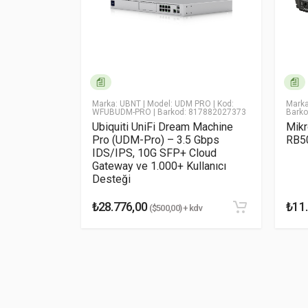
Yorum (1-5)
* Ad Soyad
* Yorumunuz
 Router
| Kod:
Marka: UBNT
| Model: UDM PRO
| Kod:
Marka
WFUBUDM-PRO
| Barkod: 817882027373
Bark
ISP-R) – 8
Ubiquiti UniFi Dream Machine
Mik
estekli,
Pro (UDM-Pro) – 3.5 Gbps
RB50
roPoP
IDS/IPS, 10G SFP+ Cloud
outer
Gateway ve 1.000+ Kullanıcı
Desteği
Yorumu Gönder
₺28.776,00
₺11
kdv
($500,00) + kdv