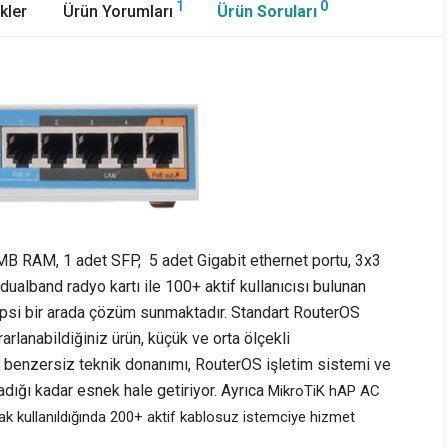
1
0
kler
Ürün Yorumları
Ürün Soruları
B RAM, 1 adet SFP, 5 adet Gigabit ethernet portu, 3x3
band radyo kartı ile 100+ aktif kullanıcısı bulunan
 hepsi bir arada çözüm sunmaktadır. Standart RouterOS
arlanabildiğiniz ürün, küçük ve orta ölçekli
ak benzersiz teknik donanımı, RouterOS işletim sistemi ve
madığı kadar esnek hale getiriyor. Ayrıca
MikroTiK hAP AC
k kullanıldığında 200+ aktif kablosuz istemciye hizmet