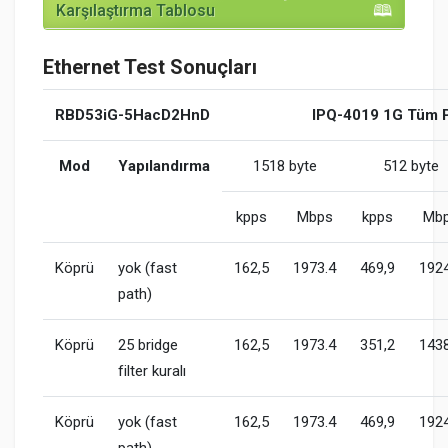
Karşılaştırma Tablosu
Ethernet Test Sonuçları
RBD53iG-5HacD2HnD
IPQ-4019 1G Tüm P
Mod
Yapılandırma
1518 byte
512 byte
kpps
Mbps
kpps
Mb
Köprü
yok (fast
162,5
1973.4
469,9
1924
path)
Köprü
25 bridge
162,5
1973.4
351,2
1438
filter kuralı
Köprü
yok (fast
162,5
1973.4
469,9
1924
path)