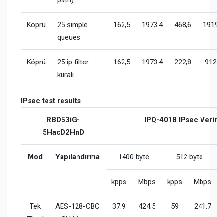
Köprü
25 simple
162,5
1973.4
468,6
1919
queues
Köprü
25 ip filter
162,5
1973.4
222,8
912
kuralı
IPsec test results
RBD53iG-
IPQ-4018 IPsec Veriml
5HacD2HnD
Mod
Yapılandırma
1400 byte
512 byte
kpps
Mbps
kpps
Mbps
Tek
AES-128-CBC
37.9
424.5
59
241.7