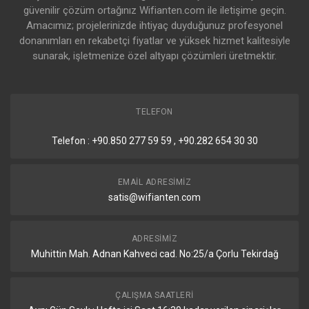
güvenilir çözüm ortağınız Wifianten.com ile iletişime geçin.
Detaylar
Amacımız; projelerinizde ihtiyaç duyduğunuz profesyonel
donanımları en rekabetçi fiyatlar ve yüksek hizmet kalitesiyle
10/100/1000 Ethernet portu
5 Adet
sunarak, işletmenize özel altyapı çözümleri üretmektir.
Gigabit PoE çıkışını
1 Adet ( 5 numaralı
destekleyen Port Sayısı
Ethernet Portu)
TELEFON
Gigabit PoE Girişini
1 Adet ( 1 numaralı
destekleyen Port Sayısı
Ethernet Portu)
Telefon : +90.850 277 59 59 , +90.282 654 30 30
Giriş Seçenekleri
EMAIL ADRESIMIZ
satis@wifianten.com
Detaylar
USB Port Sayısı
1 Adet
ADRESIMIZ
Muhittin Mah. Adnan Kahveci cad. No:25/a Çorlu Tekirdağ
USB Güç Reset Desteği
Var
USB Soket Tipi
USB Tip A
ÇALIŞMA SAATLERI