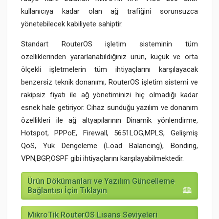
kullanıcıya kadar olan ağ trafiğini sorunsuzca
yönetebilecek kabiliyete sahiptir.
Standart RouterOS işletim sisteminin tüm
özelliklerinden yararlanabildiğiniz ürün, küçük ve orta
ölçekli işletmelerin tüm ihtiyaçlarını karşılayacak
benzersiz teknik donanımı, RouterOS işletim sistemi ve
rakipsiz fiyatı ile ağ yönetiminizi hiç olmadığı kadar
esnek hale getiriyor. Cihaz sunduğu yazılım ve donanım
özellikleri ile ağ altyapılarının Dinamik yönlendirme,
Hotspot, PPPoE, Firewall, 5651LOG,MPLS, Gelişmiş
QoS, Yük Dengeleme (Load Balancing), Bonding,
VPN,BGP,OSPF gibi ihtiyaçlarını karşılayabilmektedir.
Ürün Dökümanları ve Yazılım Güncelleme
Bağlantısı İçin Tıklayın
MikroTik RouterOS Lisans Seviyeleri