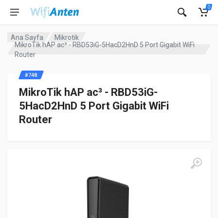
0
Ana Sayfa
Mikrotik
MikroTik hAP ac³ - RBD53iG-5HacD2HnD 5 Port Gigabit WiFi
Router
#748
MikroTik hAP ac³ - RBD53iG-
5HacD2HnD 5 Port Gigabit WiFi
Router