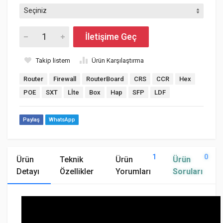
İletişime Geç
Takip listem
Ürün Karşılaştırma
Router
Firewall
RouterBoard
CRS
CCR
Hex
POE
SXT
Lİte
Box
Hap
SFP
LDF
Paylaş
WhatsApp
1
0
Ürün
Teknik
Ürün
Ürün
Detayı
Özellikler
Yorumları
Soruları