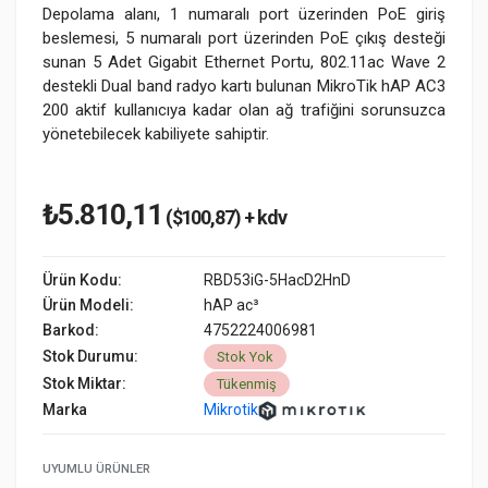
Depolama alanı, 1 numaralı port üzerinden PoE giriş
beslemesi, 5 numaralı port üzerinden PoE çıkış desteği
sunan 5 Adet Gigabit Ethernet Portu, 802.11ac Wave 2
destekli Dual band radyo kartı bulunan MikroTik hAP AC3
200 aktif kullanıcıya kadar olan ağ trafiğini sorunsuzca
yönetebilecek kabiliyete sahiptir.
₺5.810,11
($100,87) + kdv
Ürün Kodu:
RBD53iG-5HacD2HnD
Ürün Modeli:
hAP ac³
Barkod:
4752224006981
Stok Durumu:
Stok Yok
Stok Miktar:
Tükenmiş
Marka
Mikrotik
UYUMLU ÜRÜNLER