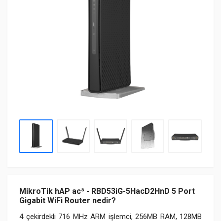
MikroTik hAP ac³ - RBD53iG-5HacD2HnD 5 Port
Gigabit WiFi Router nedir?
4 çekirdekli 716 MHz ARM işlemci, 256MB RAM, 128MB