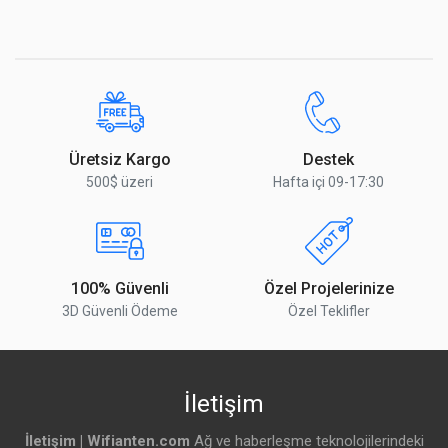
2.4 GHz Entegre Modeli
IPQ-4019
2.4 GHz Jenerasjonu
Wi-Fi 4
5 GHz En Yüksek data Oranı
867 Mbit/s
Üretsiz Kargo
Destek
5 GHz Anten Çıkışı
2
500$ üzeri
Hafta içi 09-17:30
5 GHz standardı
802.11a/n/ac
5 GHz Anten Kazancı
5.5 dBi
100% Güvenli
Özel Projelerinize
5 GHz Entegre Modeli
IPQ-4019
3D Güvenli Ödeme
Özel Teklifler
5 GHz Jenerasjonu
Wi-Fi 5
AC Hızı
AC1200
İletişim
Ethernet
İletişim | Wifianten.com
Ağ ve haberleşme teknolojilerindeki