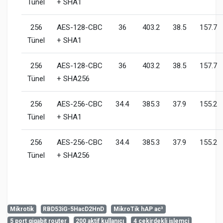
Tünel
+ SHA1
256
AES-128-CBC
36
403.2
38.5
157.7
Tünel
+ SHA1
256
AES-128-CBC
36
403.2
38.5
157.7
Tünel
+ SHA256
256
AES-256-CBC
34.4
385.3
37.9
155.2
Tünel
+ SHA1
256
AES-256-CBC
34.4
385.3
37.9
155.2
Tünel
+ SHA256
Mikrotik
RBD53iG-5HacD2HnD
MikroTik hAP ac³
5 port gigabit router
200 aktif kullanıcı
4 çekirdekli işlemci