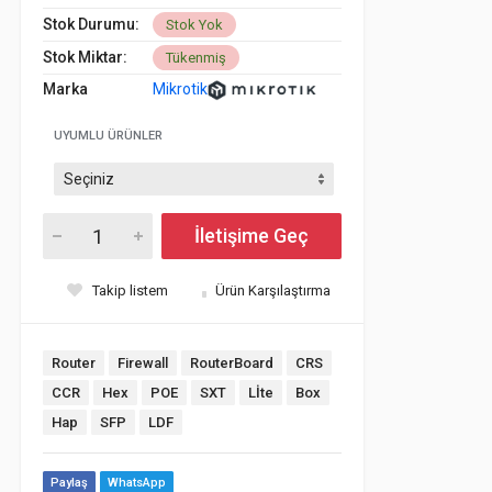
Stok Durumu:
Stok Yok
Stok Miktar:
Tükenmiş
Marka
Mikrotik
UYUMLU ÜRÜNLER
İletişime Geç
Takip listem
Ürün Karşılaştırma
Router
Firewall
RouterBoard
CRS
CCR
Hex
POE
SXT
Lİte
Box
Hap
SFP
LDF
Paylaş
WhatsApp