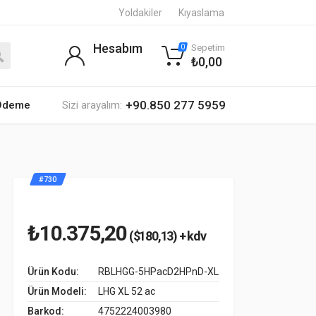
Yoldakiler
Kıyaslama
Hesabım
Sepetim
0
₺0,00
+90.850 277 5959
 Ödeme
Sizi arayalım:
#730
₺10.375,20
($180,13) + kdv
Ürün Kodu:
RBLHGG-5HPacD2HPnD-XL
Ürün Modeli:
LHG XL 52 ac
Barkod:
4752224003980