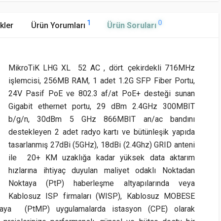
1
0
kler
Ürün Yorumları
Ürün Soruları
MikroTiK LHG XL 52 AC , dört. çekirdekli 716MHz
işlemcisi, 256MB RAM, 1 adet 1.2G SFP Fiber Portu,
24V Pasif PoE ve 802.3 af/at PoE+ desteği sunan
Gigabit ethernet portu, 29 dBm 2.4GHz 300MBIT
b/g/n, 30dBm 5 GHz 866MBIT an/ac bandını
destekleyen 2 adet radyo kartı ve bütünleşik yapıda
tasarlanmış 27dBi (5GHz), 18dBi (2.4Ghz) GRID anteni
ile 20+ KM uzaklığa kadar yüksek data aktarım
hızlarına ihtiyaç duyulan maliyet odaklı Noktadan
Noktaya (PtP) haberleşme altyapılarında veya
Kablosuz ISP firmaları (WISP), Kablosuz MOBESE
ktaya (PtMP) uygulamalarda istasyon (CPE) olarak