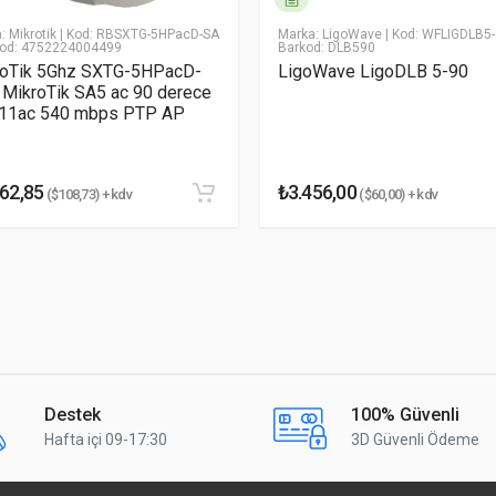
2412 - 2484 MHz
5 GHz :
5150 - 5875 MHz
: Mikrotik
| Kod: RBSXTG-5HPacD-SA
Marka: LigoWave
| Kod: WFLIGDLB5
kod: 4752224004499
Barkod: DLB590
roTik 5Ghz SXTG-5HPacD-
LigoWave LigoDLB 5-90
57V pasif poe ve 802.3af/at)
 MikroTik SA5 ac 90 derece
.11ac 540 mbps PTP AP
15°
5 GHz : 7
°
62,85
₺3.456,00
($108,73) + kdv
($60,00) + kdv
18 dBi
5 GHz :
27 dBi
291 mm
0°
205 km/h
S
Destek
100% Güvenli
Hafta içi 09-17:30
3D Güvenli Ödeme
019-1.4