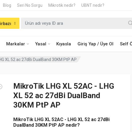
Blog
Seri No Sorgu
Mikrotik nedir?
UBNT nedir?
irbazı
Markalar
Yasal
Kıyasla
Giriş Yap / Üye Ol
Self
LHG XL 52 ac 27dBi DualBand 30KM PtP AP
MikroTik LHG XL 52AC - LHG
XL 52 ac 27dBi DualBand
30KM PtP AP
MikroTik LHG XL 52AC - LHG XL 52 ac 27dBi
DualBand 30KM PtP AP nedir?