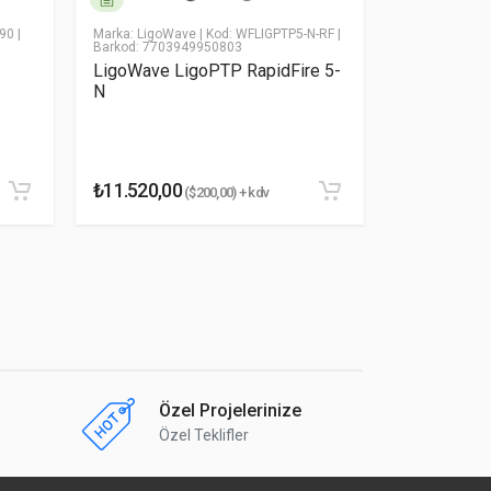
-90
|
Marka: LigoWave
| Kod: WFLIGPTP5-N-RF
|
Marka: Mikroti
Barkod: 7703949950803
Kod: RBOmniT
47522240044
LigoWave LigoPTP RapidFire 5-
MikroTik 
N
MikroTik O
₺11.520,00
₺7.470,14
($200,00) + kdv
(
Özel Projelerinize
Özel Teklifler