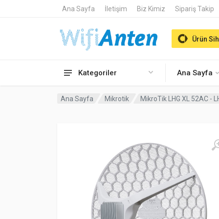
Ana Sayfa
İletişim
Biz Kimiz
Sipariş Takip
Ürün Sih
Kategoriler
Ana Sayfa
Ana Sayfa
Mikrotik
MikroTik LHG XL 52AC - 