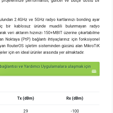
ı projelerinize performanslı, güncel ve bütçe dostu bir
ulundan 2.4GHz ve 5GHz radyo kartlarınızı bonding ayar
 hiç bir kablosuz üründe muadili bulunmayan radyo
narak veri aktarım hızınızı 150+MBIT üzerine çıkartabilme
n Noktaya (PtP) bağlantı ihtiyaçlarınız için fonksiyonel
layan RouterOS işletim sisteminden gücünü alan MikroTiK
er için en ideal ürünler arasında yer almaktadır.
ağlantısı ve Yardımcı Uygulamalara ulaşmak için
Tx (dBm)
Rx (dBm)
29
-100