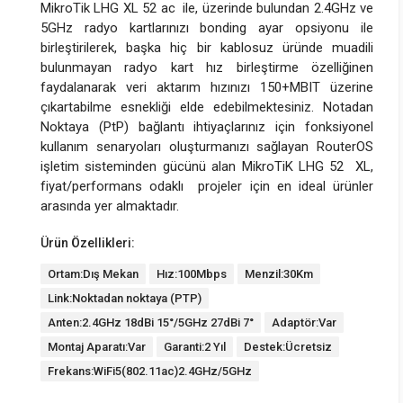
MikroTik LHG XL 52 ac ile, üzerinde bulundan 2.4GHz ve
5GHz radyo kartlarınızı bonding ayar opsiyonu ile
birleştirilerek, başka hiç bir kablosuz üründe muadili
bulunmayan radyo kart hız birleştirme özelliğinen
faydalanarak veri aktarım hızınızı 150+MBIT üzerine
çıkartabilme esnekliği elde edebilmektesiniz. Notadan
Noktaya (PtP) bağlantı ihtiyaçlarınız için fonksiyonel
kullanım senaryoları oluşturmanızı sağlayan RouterOS
işletim sisteminden gücünü alan MikroTiK LHG 52 XL,
fiyat/performans odaklı projeler için en ideal ürünler
arasında yer almaktadır.
Ürün Özellikleri:
Ortam:Dış Mekan
Hız:100Mbps
Menzil:30Km
Link:Noktadan noktaya (PTP)
Anten:2.4GHz 18dBi 15°/5GHz 27dBi 7°
Adaptör:Var
Montaj Aparatı:Var
Garanti:2 Yıl
Destek:Ücretsiz
Frekans:WiFi5(802.11ac)2.4GHz/5GHz