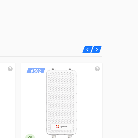
#582
#635