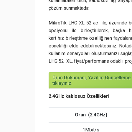
kullanılabilen ürün, kablosuz ağ altyap
çözüm sunmaktadır.
MikroTik LHG XL 52 ac ile, üzerinde b
opsiyonu ile birleştirilerek, başka
kart hız birleştirme özelliğinen faydala
esnekliği elde edebilmektesiniz. Notada
kullanım senaryoları oluşturmanızı sağ
LHG 52 XL, fiyat/performans odaklı projel
Ürün Dökümanı, Yazılım Güncelleme b
tıklayınız.
2.4GHz kablosuz Özellikleri
Oran (2.4GHz)
1Mbit/s