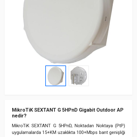
MikroTiK SEXTANT G 5HPnD Gigabit Outdoor AP
nedir?
MikroTiK SEXTANT G 5HPnD, Noktadan Noktaya (PtP)
uygulamalarda 15+KM uzaklıkta 100+Mbps bant genişliği