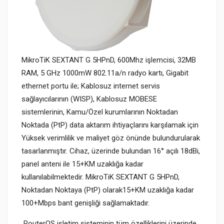
MikroTiK SEXTANT G 5HPnD, 600Mhz işlemcisi, 32MB
RAM, 5 GHz 1000mW
802.11a/n
radyo kartı, Gigabit
ethernet portu ile; Kablosuz internet servis
sağlayıcılarının (WISP), Kablosuz MOBESE
sistemlerinin, Kamu/Özel kurumlarının Noktadan
Noktada (PtP) data aktarım ihtiyaçlarını karşılamak için
Yüksek verimlilik ve maliyet göz önünde bulundurularak
tasarlanmıştır. Cihaz, üzerinde bulundan 16° açılı 18dBi,
panel anteni ile 15+KM uzaklığa kadar
kullanılabilmektedir.
MikroTiK
SEXTANT G 5HPnD,
Noktadan Noktaya (PtP) olarak15+KM uzaklığa kadar
100+Mbps bant genişliği sağlamaktadır.
RouterOS işletim sisteminin tüm özelliklerini üzerinde