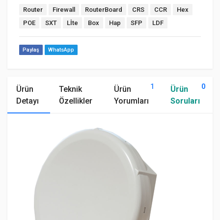
Router
Firewall
RouterBoard
CRS
CCR
Hex
POE
SXT
Lİte
Box
Hap
SFP
LDF
Paylaş
WhatsApp
1
0
Ürün
Teknik
Ürün
Ürün
Detayı
Özellikler
Yorumları
Soruları