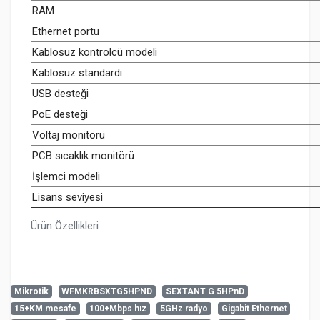
RAM
Ethernet portu
Kablosuz kontrolcü modeli
Kablosuz standardı
USB desteği
PoE desteği
Voltaj monitörü
PCB sıcaklık monitörü
İşlemci modeli
Lisans seviyesi
Ürün Özellikleri
Mikrotik
WFMKRBSXTG5HPND
SEXTANT G 5HPnD
15+KM mesafe
100+Mbps hız
5GHz radyo
Gigabit Ethernet
Henüz cevaplanmış soru bulunmuyor. İlk soruyu siz