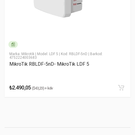
* Email Adresiniz
* Yorumunuz
Marka: Mikrotik
| Model: LDF 5
| Kod: RBLDF-5nD
| Barkod:
4752224003683
MikroTik RBLDF-5nD- MikroTik LDF 5
₺2.490,05
($43,23) + kdv
Yorumu Gönder