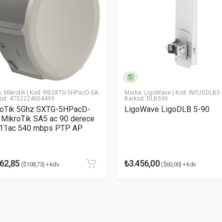
* Email Adresiniz
364 x 364 x 276 mm
2.55 kg
24V, 0.5A PoE
Passive PoE (Pairs 4, 5+; 7, 8 Return)
: Mikrotik
| Kod: RBSXTG-5HPacD-SA
Marka: LigoWave
| Kod: WFLIGDLB5
6W
kod: 4752224004499
Barkod: DLB590
roTik 5Ghz SXTG-5HPacD-
LigoWave LigoDLB 5-90
 MikroTik SA5 ac 90 derece
22 dBi
.11ac 540 mbps PTP AP
5150 - 5875 MHz
5725 - 5850 MHz
62,85
₺3.456,00
($108,73) + kdv
($60,00) + kdv
390 N @ 200 km/h (88 lbf @ 125 mph)
200 km/h (125 mph)
(1) Power, (1) LAN, (4) WLAN