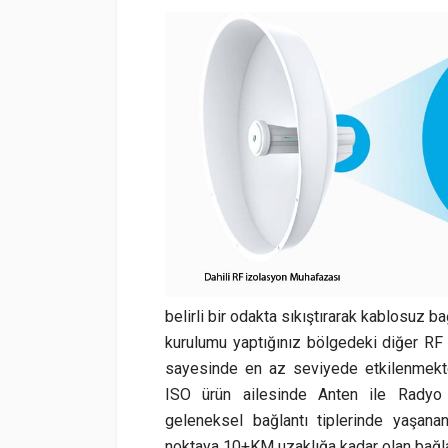
belirli bir odakta sıkıştırarak kablosuz b
kurulumu yaptığınız bölgedeki diğer RF s
sayesinde en az seviyede etkilenmekte
ISO ürün ailesinde Anten ile Radyo ka
geleneksel bağlantı tiplerinde yaşana
noktaya 10+KM uzaklığa kadar olan bağ