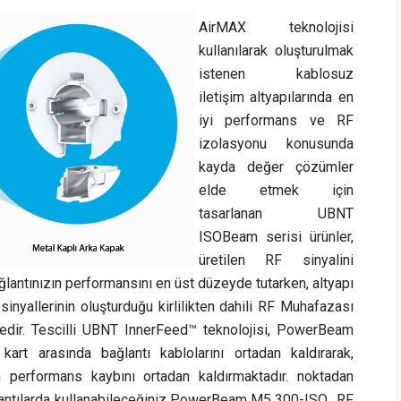
AirMAX teknolojisi
kullanılarak oluşturulmak
istenen kablosuz
iletişim altyapılarında en
iyi performans ve RF
izolasyonu konusunda
kayda değer çözümler
elde etmek için
tasarlanan UBNT
ISOBeam serisi ürünler,
üretilen RF sinyalini
ağlantınızın performansını en üst düzeyde tutarken, altyapı
inyallerinin oluşturduğu kirlilikten dahili RF Muhafazası
dir. Tescilli UBNT InnerFeed™ teknolojisi, PowerBeam
rt arasında bağlantı kablolarını ortadan kaldırarak,
n performans kaybını ortadan kaldırmaktadır. noktadan
lantılarda kullanabileceğiniz PowerBeam M5 300-ISO, RF