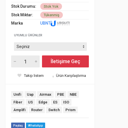
Stok Durumu:
Stok Yok
Stok Miktar:
Tükenmiş
Marka
UBNT
UYUMLU ÜRÜNLER
İletişime Geç
Takip listem
Ürün Karşılaştırma
Unifi
Uap
Airmax
PBE
NBE
Fiber
US
Edge
ES
ISO
Amplifi
Router
Switch
Prism
Paylaş
WhatsApp