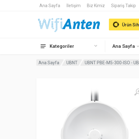
Ana Sayfa
İletişim
Biz Kimiz
Sipariş Takip
Ürün Sih
Kategoriler
Ana Sayfa
Ana Sayfa
UBNT
UBNT PBE-M5-300-ISO - U