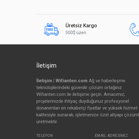
Sinyal Durum LED leri
Üretsiz Kargo
Kanal Genişlikleri
500$ üzeri
Polarizasyon
Muhafaza
İletişim
Montaj aparatları
ESD/EMP Koruması
İletişim | Wifianten.com
Ağ ve haberleşme
teknolojilerindeki güvenilir çözüm ortağınız
Çalışma sıcaklığı
Wifianten.com ile iletişime geçin. Amacımız;
projelerinizde ihtiyaç duyduğunuz profesyonel
Çalışma Nemi
donanımları en rekabetçi fiyatlar ve yüksek hizmet
kalitesiyle sunarak, işletmenize özel altyapı çözüml
Tuz ve Sis Testi
üretmektir.
TELEFON
EMAIL ADRESIMIZ
Titreşim Testi