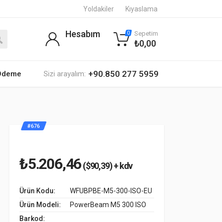
Yoldakiler
Kıyaslama
Hesabım
Sepetim
0
₺0,00
+90.850 277 5959
 Ödeme
Sizi arayalım:
#676
₺5.206,46
($90,39) + kdv
Ürün Kodu:
WFUBPBE-M5-300-ISO-EU
Ürün Modeli:
PowerBeam M5 300 ISO
Barkod: