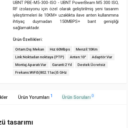
UBNT PBE-M5-300-ISO - UBNT PowerBeam M5 300 ISO,
RF izolasyonu için özel olarak geliştirilmiş yeni tasarım
iyileştirmeleri ile 10KM+ uzaklıkta ilave anten kullanımına
ihtiyaç duymadan 150MBPS+ bant genişliği
sağlamaktadır.
Ürün Özellikleri:
Ortam:Dış Mekan
Hız:60Mbps
Menzil:10Km
Link:Noktadan noktaya (PTP)
Anten:10°
Adaptör:Var
Montaj Aparatı:Var
Garanti:2 Yıl
Destek:Ücretsiz
Frekans:WiFi5(802.11ac)5 GHz
1
0
kler
Ürün Yorumları
Ürün Soruları
zü tasarımı