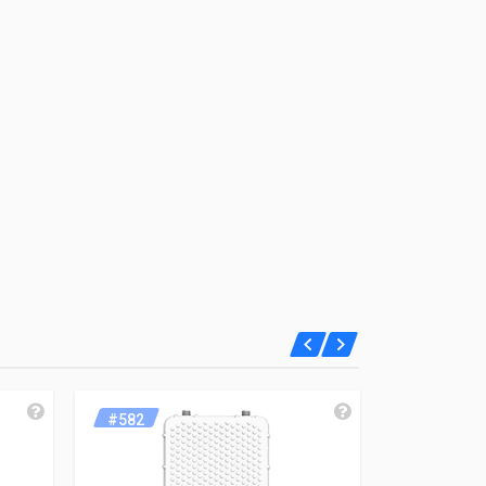
#582
#635