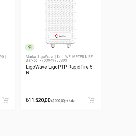
-90
|
Marka: LigoWave
| Kod: WFLIGPTP5-N-RF
|
Marka: Mikroti
Barkod: 7703949950803
Kod: RBOmniT
47522240044
LigoWave LigoPTP RapidFire 5-
MikroTik 
N
MikroTik O
₺11.520,00
₺7.470,14
($200,00) + kdv
(