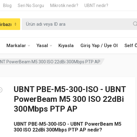
Blog
Seri No Sorgu
Mikrotik nedir?
UBNT nedir?
irbazı
Markalar
Yasal
Kıyasla
Giriş Yap / Üye Ol
Self
BNT PowerBeam M5 300 ISO 22dBi 300Mbps PTP AP
UBNT PBE-M5-300-ISO - UBNT
PowerBeam M5 300 ISO 22dBi
300Mbps PTP AP
UBNT PBE-M5-300-ISO - UBNT PowerBeam M5
300 ISO 22dBi 300Mbps PTP AP nedir?