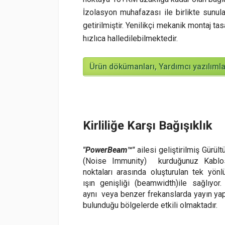
İzolasyon muhafazası ile birlikte sunul
getirilmiştir. Yenilikçi mekanik montaj t
hızlıca halledilebilmektedir.
Ürün dökümanları, Yardımcı yazılımlar
Kirliliğe Karşı Bağışıklık
"PowerBeam™"
ailesi geliştirilmiş Gürültü
(Noise Immunity) kurduğunuz Kablos
noktaları arasında oluşturulan tek yön
ışın genişliği (beamwidth)ile sağlıyor.
aynı veya benzer frekanslarda yayın yap
bulunduğu bölgelerde etkili olmaktadır.