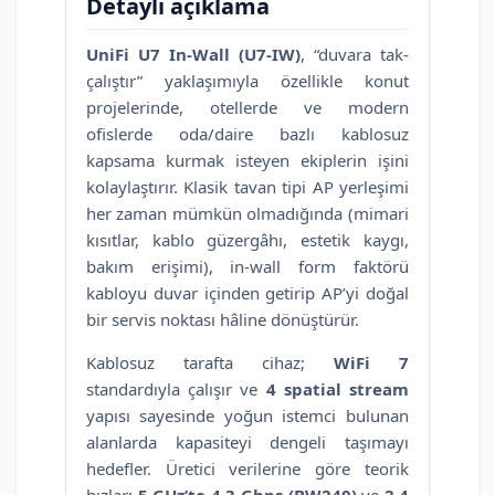
Detaylı açıklama
UniFi U7 In-Wall (U7-IW)
, “duvara tak-
çalıştır” yaklaşımıyla özellikle konut
projelerinde, otellerde ve modern
ofislerde oda/daire bazlı kablosuz
kapsama kurmak isteyen ekiplerin işini
kolaylaştırır. Klasik tavan tipi AP yerleşimi
her zaman mümkün olmadığında (mimari
kısıtlar, kablo güzergâhı, estetik kaygı,
bakım erişimi), in-wall form faktörü
kabloyu duvar içinden getirip AP’yi doğal
bir servis noktası hâline dönüştürür.
Kablosuz tarafta cihaz;
WiFi 7
standardıyla çalışır ve
4 spatial stream
yapısı sayesinde yoğun istemci bulunan
alanlarda kapasiteyi dengeli taşımayı
hedefler. Üretici verilerine göre teorik