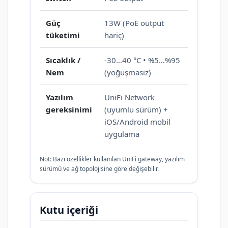
Güç
13W (PoE output
tüketimi
hariç)
Sıcaklık /
-30…40 °C • %5…%95
Nem
(yoğuşmasız)
Yazılım
UniFi Network
gereksinimi
(uyumlu sürüm) +
iOS/Android mobil
uygulama
Not: Bazı özellikler kullanılan UniFi gateway, yazılım
sürümü ve ağ topolojisine göre değişebilir.
Kutu içeriği