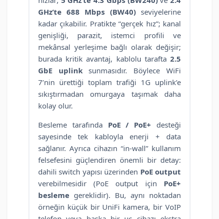
hızlar;
5 GHz’te 4.3 Gbps (BW240)
ve
2.4
GHz’te 688 Mbps (BW40)
seviyelerine
kadar çıkabilir. Pratikte “gerçek hız”; kanal
genişliği, parazit, istemci profili ve
mekânsal yerleşime bağlı olarak değişir;
burada kritik avantaj, kablolu tarafta
2.5
GbE uplink
sunmasıdır. Böylece WiFi
7’nin ürettiği toplam trafiği 1G uplink’e
sıkıştırmadan omurgaya taşımak daha
kolay olur.
Besleme tarafında
PoE / PoE+
desteği
sayesinde tek kabloyla enerji + data
sağlanır. Ayrıca cihazın “in-wall” kullanım
felsefesini güçlendiren önemli bir detay:
dahili switch yapısı üzerinden
PoE output
verebilmesidir (PoE output için
PoE+
besleme
gereklidir). Bu, aynı noktadan
örneğin küçük bir UniFi kamera, bir VoIP
telefon veya başka bir uç cihazı ekstra