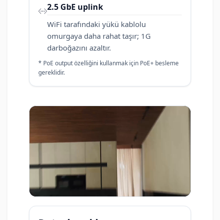
2.5 GbE uplink
WiFi tarafındaki yükü kablolu
omurgaya daha rahat taşır; 1G
darboğazını azaltır.
* PoE output özelliğini kullanmak için PoE+ besleme
gereklidir.