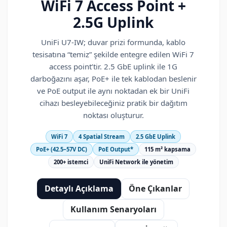
WiFi 7 Access Point +
2.5G Uplink
UniFi U7-IW; duvar prizi formunda, kablo
tesisatına “temiz” şekilde entegre edilen WiFi 7
access point’tir. 2.5 GbE uplink ile 1G
darboğazını aşar, PoE+ ile tek kablodan beslenir
ve PoE output ile aynı noktadan ek bir UniFi
cihazı besleyebileceğiniz pratik bir dağıtım
noktası oluşturur.
WiFi 7
4 Spatial Stream
2.5 GbE Uplink
PoE+ (42.5–57V DC)
PoE Output*
115 m² kapsama
200+ istemci
UniFi Network ile yönetim
Detaylı Açıklama
Öne Çıkanlar
Kullanım Senaryoları