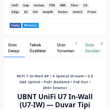
Unifi
Uap
Airmax
PBE
NBE
Fiber
US
Edge
ES
ISO
Amplifi
Router
Switch
Prism
Paylaş
WhatsApp
1
0
Ürün
Teknik
Ürün
Ürün
Detayı
Özellikler
Yorumları
Soruları
WiFi 7 In-Wall AP • 4 Spatial Stream • 2.5
GbE Uplink • PoE+ Besleme • PoE Out •
200+ İstemci
UBNT
UniFi U7 In-Wall
(U7-IW) — Duvar Tipi