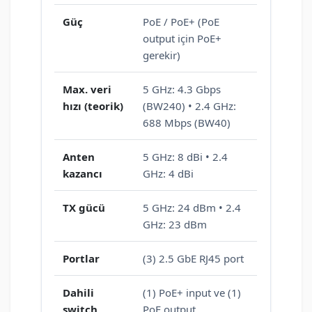
Güç
PoE / PoE+ (PoE
output için PoE+
gerekir)
Max. veri
5 GHz: 4.3 Gbps
hızı (teorik)
(BW240) • 2.4 GHz:
688 Mbps (BW40)
Anten
5 GHz: 8 dBi • 2.4
kazancı
GHz: 4 dBi
TX gücü
5 GHz: 24 dBm • 2.4
GHz: 23 dBm
Portlar
(3) 2.5 GbE RJ45 port
Dahili
(1) PoE+ input ve (1)
switch
PoE output