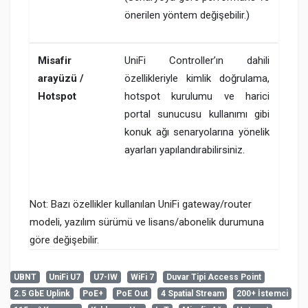
önerilen yöntem değişebilir.)
Misafir
UniFi Controller’ın dahili
arayüzü /
özellikleriyle kimlik doğrulama,
Hotspot
hotspot kurulumu ve harici
portal sunucusu kullanımı gibi
konuk ağı senaryolarına yönelik
ayarları yapılandırabilirsiniz.
Not: Bazı özellikler kullanılan UniFi gateway/router
modeli, yazılım sürümü ve lisans/abonelik durumuna
göre değişebilir.
UBNT
UniFi U7
U7-IW
WiFi 7
Duvar Tipi Access Point
2.5 GbE Uplink
PoE+
PoE Out
4 Spatial Stream
200+ İstemci
Henüz cevaplanmış soru bulunmuyor. İlk soruyu siz