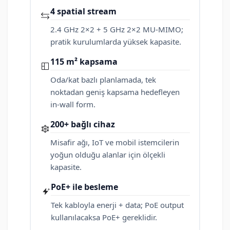
4 spatial stream
2.4 GHz 2×2 + 5 GHz 2×2 MU-MIMO;
pratik kurulumlarda yüksek kapasite.
115 m² kapsama
Oda/kat bazlı planlamada, tek
noktadan geniş kapsama hedefleyen
in-wall form.
200+ bağlı cihaz
Misafir ağı, IoT ve mobil istemcilerin
yoğun olduğu alanlar için ölçekli
kapasite.
PoE+ ile besleme
Tek kabloyla enerji + data; PoE output
kullanılacaksa PoE+ gereklidir.