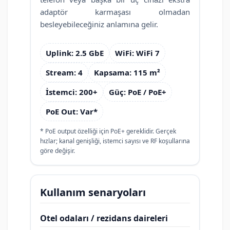
adaptör karmaşası olmadan
besleyebileceğiniz anlamına gelir.
Uplink: 2.5 GbE
WiFi: WiFi 7
Stream: 4
Kapsama: 115 m²
İstemci: 200+
Güç: PoE / PoE+
PoE Out: Var*
* PoE output özelliği için PoE+ gereklidir. Gerçek
hızlar; kanal genişliği, istemci sayısı ve RF koşullarına
göre değişir.
Kullanım senaryoları
Otel odaları / rezidans daireleri