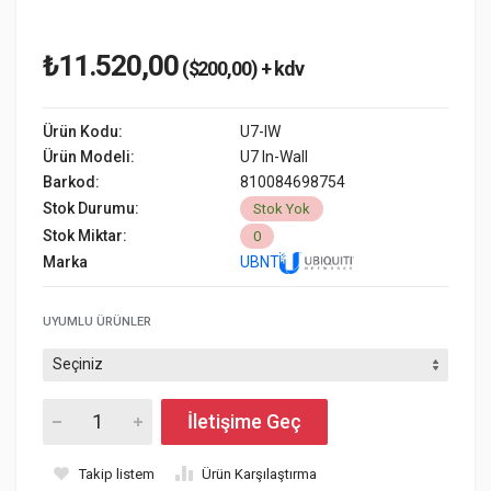
₺11.520,00
($200,00) + kdv
Ürün Kodu:
U7-IW
Ürün Modeli:
U7 In-Wall
Barkod:
810084698754
Stok Durumu:
Stok Yok
Stok Miktar:
0
Marka
UBNT
UYUMLU ÜRÜNLER
İletişime Geç
Takip listem
Ürün Karşılaştırma