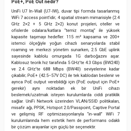
PoE+, PoE Out nedir?
UniFi U7 In-Wall (U7-IW), duvar tipi formda tasarlanmış
WiFi 7 access point’idir; 4 spatial stream mimarisiyle (2.4
GHz 2×2 + 5 GHz 2×2) konut projeleri, oteller ve
ofislerde odalara/katlara “temiz montaj” ile yüksek
kapasite taşımayı hedefler. 115 m² kapsama ve 200+
istemci ölçeğiyle yoğun cihazlı senaryolarda stabil
roaming ve merkezi yönetim sunarken, 2.5 GbE uplink
sayesinde kablolu omurgada 1G darboğazını aşar.
Kablosuz teorik hız tarafında 5 GHz’te 4.3 Gbps (BW240)
ve 2.4 GHz’te 688 Mbps (BW40) seviyelerine kadar
çıkabilir; PoE+ (42.5–57V DC) ile tek kablodan beslenir ve
ayrıca PoE output verebildiği için (PoE output için PoE+
gerekir) aynı noktadan ek bir UniFi cihazı
beslemek/uzatmak isteyen kurulumlarda ciddi pratiklik
sağlar. UniFi Network üzerinden VLAN/SSID politikaları,
misafir ağı, PPSK, Hotspot 2.0/Passpoint, Captive Portal
ve gelişmiş RF optimizasyonlarıyla “in-wall” WiFi 7
kurulumlarında hem estetik hem de performans odaklı
bir çözüm arayanlar için güçlü bir seçenektir.