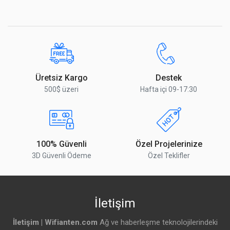
Çalışma
‑10 ile 70° C (14 ile 158° F)
Sıcaklığı
Yorumu Gönder
Çalışma Nem
5 ile 95% Yoğuşmasız
Oranı
Gelişmiş Trafik Yönetimi
Üretsiz Kargo
Destek
500$ üzeri
Hafta içi 09-17:30
VLAN
802.1Q
Gelişmiş QoS
Kullanıcı bazında limitleme
Misafir Trafik
Destekleniyor
100% Güvenli
Özel Projelerinize
İzolasyonu
3D Güvenli Ödeme
Özel Teklifler
WMM
Ses, Video, En iyi
peroformans,arkaplan
İletişim
Eş zamanlı Kullanıcı
200+
Desteği
İletişim | Wifianten.com
Ağ ve haberleşme teknolojilerindeki