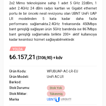
2x2 Mimo teknolojisine sahip 1 adet 5 GHz 22dBm, 1
adet 2.4GHz 24 dBm radyo kartları ve Gigabit ethernet
portu ile bir önceki nesil revizyonu olan UBNT UniFi UAP
LR modelinden 5 kata kadar daha fazla
performans sağlamakta.2.4GHz frekansında 450Mbps
bant genişliği sağlayan ürün 5GHz bandında ise 867Mbps
bant genişliği sağlamakla birlikte 200+ aktif kullanıcıya
kadar kesintisiz hizmet sağlayabilmektedir.
YOLDA
₺6.157,21
($106,90) + kdv
Ürün Kodu:
WFUBUAP-AC-LR-EU
Ürün Modeli:
UniFi AC LR
Barkod:
Stok Durumu:
Stok Yok
Stok Miktar:
Tükenmiş
Marka
UBNT