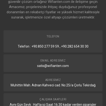
güvenilir çözüm ortağınız Wifianten.com ile iletişime geçin.
Desteklenen Data Oranları (Mbps)
Amacımız; projelerinizde ihtiyaç duyduğunuz profesyonel
donanımları en rekabetçi fiyatlar ve yüksek hizmet kalitesiyle
Standartlar
Data Oranları
sunarak, işletmenize özel altyapı çözümleri üretmektir.
802.11a
6, 9, 12, 18, 24, 36, 48, 54 Mbps
802.11n
6.5 Mbps ile 450 Mbps arası (MCS0 ‑ MCS15,
TELEFON
HT 20/40)
Telefon : +90.850 277 59 59 , +90.282 654 30 30
802.11ac
6.5 Mbps ile 867 Mbps arası (MCS0 ‑ MCS9
NSS1/2, VHT 20/40/80)
EMAIL ADRESIMIZ
802.11b
1, 2, 5.5, 11 Mbps
satis@wifianten.com
802.11g
6, 9, 12, 18, 24, 36, 48, 54 Mbps
ADRESIMIZ
Muhittin Mah. Adnan Kahveci cad. No:25/a Çorlu Tekirdağ
ÇALIŞMA SAATLERI
Aynı Gün Sevk : Hafta içi Saat 16:30 kadar verilen siparişler