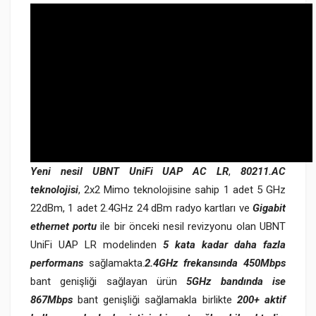
Yeni nesil UBNT UniFi UAP AC LR
,
80211.AC
teknolojisi
, 2x2 Mimo teknolojisine sahip 1 adet 5 GHz
22dBm, 1 adet 2.4GHz 24 dBm radyo kartları ve
Gigabit
ethernet portu
ile bir önceki nesil revizyonu olan UBNT
UniFi UAP LR modelinden
5 kata kadar daha fazla
performans
sağlamakta.
2.4GHz frekansında 450Mbps
bant genişliği sağlayan ürün
5GHz bandında ise
867Mbps
bant genişliği sağlamakla birlikte
200+ aktif