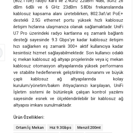
(802.11be) radyo kartı ile 2.4Ghz 22dBm 4dBi, 5Ghz 26
dBm 6dBi ve 6 GHz 23dBm 5.8Dbi frekanslarında
kablosuz kapsama alanı üretebilirken, 802.3af/at PoE+
destekli 2.5G ethernet portu yüksek hızlı kablosuz
iletişim hızlarına ulaşmanıza olanak sağlamaktadır. UniFi
U7 Pro üzerindeki radyo kartlarına eş zamanlı bağlantı
desteği sayesinde 9.3 Gbps'ye kadar kablosuz iletişim
hızı sağlarken eş zamanlı 300+ aktif kullanıcıya kadar
kesintisiz hizmet sağlayabilmektedir. Son kullanıcı odaklı
iç mekan kablosuz ağ altyapı projelerinde veya iç mekan
kablosuz otomasyon altyapılarında yüksek performans
ve stabilite hedeflenerek geliştirilmiş donanımı ve büyük
çaplı kablosuz ağ altyapılarında kolay
kurulum/yönetim/bakım ihtiyaçlarınızı karşılayan, UniFi
İşletim sistemi ile bütünleşik çalışan kontrol yazılımı
sayesinde esnek ve ölçeklendirilebilir bir kablosuz ağ
altyapısı imkanı sunulmaktadır.
Ürün Özellikleri:
Ortam:İç Mekan
Hız:9.3Gbps
Menzil:200mt