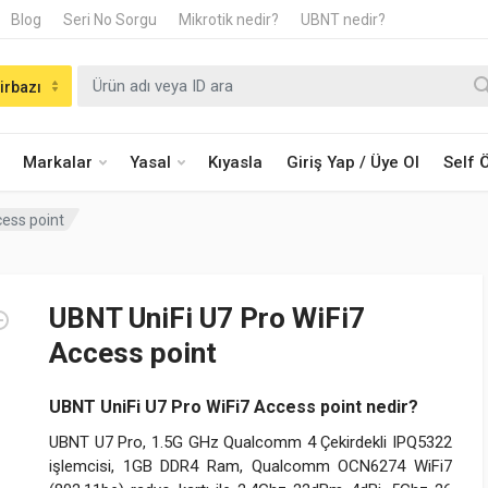
Blog
Seri No Sorgu
Mikrotik nedir?
UBNT nedir?
irbazı
Markalar
Yasal
Kıyasla
Giriş Yap / Üye Ol
Self
cess point
UBNT UniFi U7 Pro WiFi7
Access point
UBNT UniFi U7 Pro WiFi7 Access point nedir?
UBNT U7 Pro, 1.5G GHz Qualcomm 4 Çekirdekli IPQ5322
işlemcisi, 1GB DDR4 Ram, Qualcomm OCN6274 WiFi7