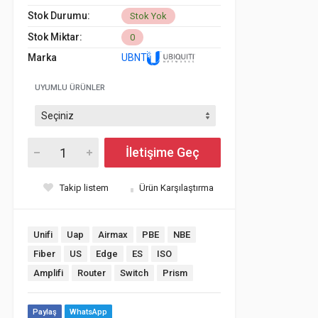
Stok Durumu:
Stok Yok
Stok Miktar:
0
Marka
UBNT
UYUMLU ÜRÜNLER
İletişime Geç
Takip listem
Ürün Karşılaştırma
Unifi
Uap
Airmax
PBE
NBE
Fiber
US
Edge
ES
ISO
Amplifi
Router
Switch
Prism
Paylaş
WhatsApp