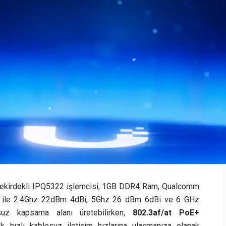
ekirdekli IPQ5322 işlemcisi, 1GB DDR4 Ram, Qualcomm
ı ile 2.4Ghz 22dBm 4dBi, 5Ghz 26 dBm 6dBi ve 6 GHz
suz kapsama alanı üretebilirken,
802.3af/at PoE+
 hızlı kablosuz iletişim hızlarına ulaşmanıza olanak