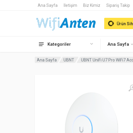
Ana Sayfa
İletişim
Biz Kimiz
Sipariş Takip
Ürün Sih
Kategoriler
Ana Sayfa
Ana Sayfa
UBNT
UBNT UniFi U7 Pro WiFi7 Ac