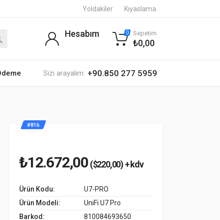
Yoldakiler
Kıyaslama
Hesabım
Sepetim
0
₺0,00
+90.850 277 5959
 Ödeme
Sizi arayalım:
#816
₺12.672,00
($220,00) + kdv
Ürün Kodu:
U7-PRO
Ürün Modeli:
UniFi U7 Pro
Barkod:
810084693650