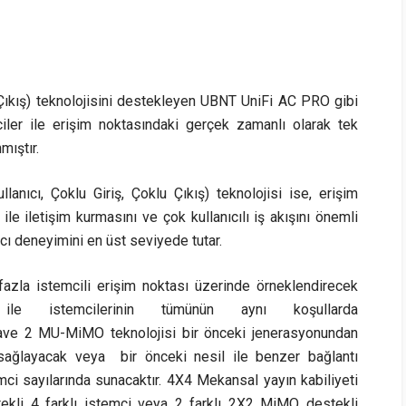
 Çıkış) teknolojisini destekleyen UBNT UniFi AC PRO gibi
ciler ile erişim noktasındaki gerçek zamanlı olarak tek
mıştır.
ıcı, Çoklu Giriş, Çoklu Çıkış) teknolojisi ise, erişim
le iletişim kurmasını ve çok kullanıcılı iş akışını önemli
ıcı deneyimini en üst seviyede tutar.
azla istemcili erişim noktası üzerinde örneklendirecek
ile istemcilerinin tümünün aynı koşullarda
Wave 2 MU-MiMO teknolojisi bir önceki jenerasyonundan
sağlayacak veya bir önceki nesil ile benzer bağlantı
ci sayılarında sunacaktır. 4X4 Mekansal yayın kabiliyeti
ekli 4 farklı istemci veya 2 farklı 2X2 MiMO destekli