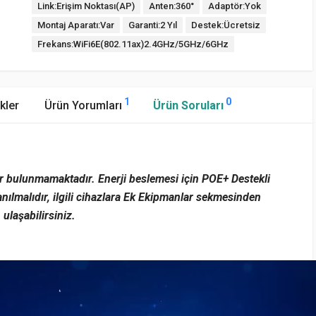
Link:Erişim Noktası(AP)
Anten:360°
Adaptör:Yok
Montaj Aparatı:Var
Garanti:2 Yıl
Destek:Ücretsiz
Frekans:WiFi6E(802.11ax)2.4GHz/5GHz/6GHz
1
0
kler
Ürün Yorumları
Ürün Soruları
r bulunmamaktadır. Enerji beslemesi için POE+ Destekli
nılmalıdır, ilgili cihazlara Ek Ekipmanlar sekmesinden
ulaşabilirsiniz.