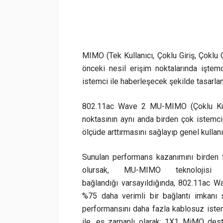
MIMO (Tek Kullanıcı, Çoklu Giriş, Çoklu
önceki nesil erişim noktalarında iştem
istemci ile haberleşecek şekilde tasarlan
802.11ac Wave 2 MU-MIMO (Çoklu Kullan
noktasının aynı anda birden çok istemci i
ölçüde arttırmasını sağlayıp genel kullan
Sunulan performans kazanımını birden f
olursak, MU-MIMO teknolojisi 
bağlandığı varsayıldığında, 802.11ac 
%75 daha verimli bir bağlantı imkanı 
performansını daha fazla kablosuz istem
ile, eş zamanlı olarak; 1X1 MiMO dest