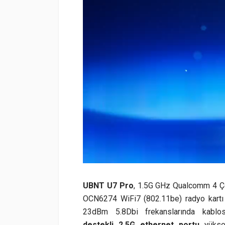
UBNT U7 Pro
, 1.5G GHz Qualcomm 4 Ç
OCN6274 WiFi7 (802.11be) radyo kart
23dBm 5.8Dbi frekanslarında kablo
destekli
2.5G ethernet portu
yüksek