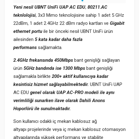
Yeni nesil UBNT UniFi UAP AC EDU
,
80211.AC
teknlolojisi
, 3x3 Mimo teknolojisine sahip 1 adet 5 GHz
22dBm, 1 adet 2.4GHz 22 dBm radyo kartları ve
Gigabit
ethernet portu
ile bir önceki nesil UBNT UniFi ürün
ailesinden
5 kata kadar daha fazla
performans
sağlamakta.
2.4GHz frekansında 450Mbps
bant genişliği sağlayan
ürün
5GHz bandında ise 1300 Mbps
bant genişliği
sağlamakla birlikte
200+ aktif kullanıcıya kadar
kesintisiz hizmet sağlayabilmektedir.
UBNT UniFi UAP
AC EDU
genel olarak UAP AC-PRO modeli ile aynı
verimliliği sunarken ilave olarak Dahili Anons
Hoporlörü ile sunulmaktadır.
Son kullanıcı odaklı iç mekan kablosuz ağ
altyapı projelerinde veya iç mekan kablosuz otomasyon
altyapılarında yüksek performans ve stabilite