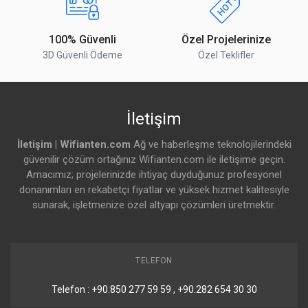
100% Güvenli
Özel Projelerinize
3D Güvenli Ödeme
Özel Teklifler
İletişim
İletişim | Wifianten.com
Ağ ve haberleşme teknolojilerindeki
güvenilir çözüm ortağınız Wifianten.com ile iletişime geçin.
Amacımız; projelerinizde ihtiyaç duyduğunuz profesyonel
donanımları en rekabetçi fiyatlar ve yüksek hizmet kalitesiyle
sunarak, işletmenize özel altyapı çözümleri üretmektir.
TELEFON
Telefon : +90.850 277 59 59 , +90.282 654 30 30