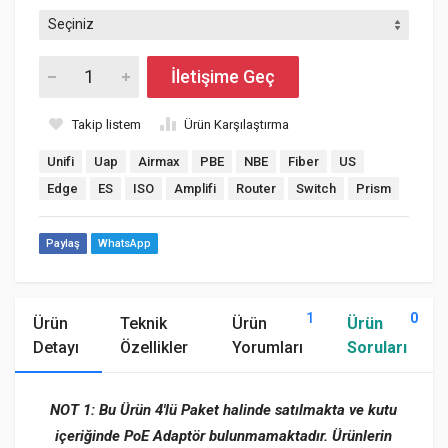
İletişime Geç
Takip listem
Ürün Karşılaştırma
Unifi
Uap
Airmax
PBE
NBE
Fiber
US
Edge
ES
ISO
Amplifi
Router
Switch
Prism
Paylaş
WhatsApp
1
0
Ürün
Teknik
Ürün
Ürün
Detayı
Özellikler
Yorumları
Soruları
NOT 1: Bu Ürün 4'lü Paket halinde satılmakta ve kutu
içeriğinde PoE Adaptör bulunmamaktadır. Ürünlerin