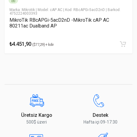
* Email Adresiniz
Marka: Mikrotik
| Model: cAP AC
| Kod: RBcAPGi-5acD2nD
| Barkod:
4752224003393
MikroTik RBcAPGi-5acD2nD -MikroTik cAP AC
80211ac Dualband AP
* Yorumunuz
₺4.451,90
($77,29) + kdv
Yorumu Gönder
Üretsiz Kargo
Destek
500$ üzeri
Hafta içi 09-17:30