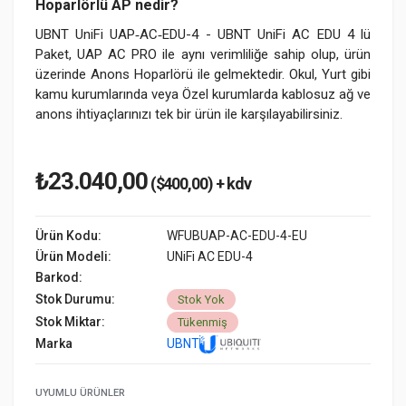
Hoparlörlü AP nedir?
UBNT UniFi UAP‑AC‑EDU-4 - UBNT UniFi AC EDU 4 lü
Paket, UAP AC PRO ile aynı verimliliğe sahip olup, ürün
üzerinde Anons Hoparlörü ile gelmektedir. Okul, Yurt gibi
kamu kurumlarında veya Özel kurumlarda kablosuz ağ ve
anons ihtiyaçlarınızı tek bir ürün ile karşılayabilirsiniz.
₺23.040,00
($400,00) + kdv
Ürün Kodu:
WFUBUAP-AC-EDU-4-EU
Ürün Modeli:
UNiFi AC EDU-4
Barkod:
Stok Durumu:
Stok Yok
Stok Miktar:
Tükenmiş
Marka
UBNT
UYUMLU ÜRÜNLER