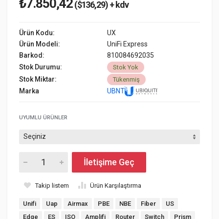
₺7.850,42
($136,29) + kdv
Ürün Kodu:
UX
Ürün Modeli:
UniFi Express
Barkod:
810084692035
Stok Durumu:
Stok Yok
Stok Miktar:
Tükenmiş
Marka
UBNT
UYUMLU ÜRÜNLER
İletişime Geç
Takip listem
Ürün Karşılaştırma
Unifi
Uap
Airmax
PBE
NBE
Fiber
US
Edge
ES
ISO
Amplifi
Router
Switch
Prism