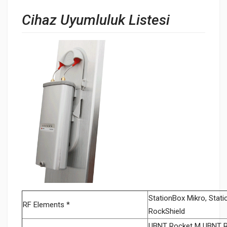
Cihaz Uyumluluk Listesi
StationBox Mikro, Stati
RF Elements *
RockShield
UBNT Rocket M UBNT R