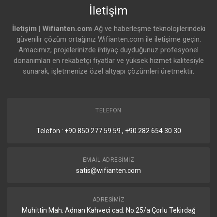
İletişim
İletişim | Wifianten.com
Ağ ve haberleşme teknolojilerindeki
güvenilir çözüm ortağınız Wifianten.com ile iletişime geçin.
Amacımız; projelerinizde ihtiyaç duyduğunuz profesyonel
donanımları en rekabetçi fiyatlar ve yüksek hizmet kalitesiyle
sunarak, işletmenize özel altyapı çözümleri üretmektir.
TELEFON
Telefon : +90.850 277 59 59 , +90.282 654 30 30
EMAIL ADRESIMIZ
satis@wifianten.com
ADRESIMIZ
Muhittin Mah. Adnan Kahveci cad. No:25/a Çorlu Tekirdağ