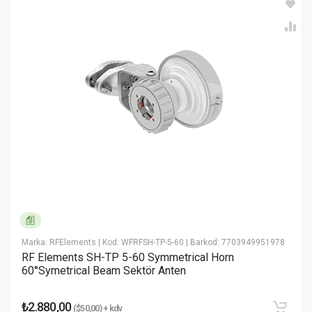
RF Elements SEC-CC-5-17 - RF
Elements Sector Carrier Class
5GHz 17dBi 2x2 MiMo Sektör
Anten Hakkında Yorum Yaz
Yorum (1-5)
* Ad Soyad
* Email Adresiniz
Marka: RFElements
| Kod: WFRFSH-TP-5-60
| Barkod: 7703949951978
RF Elements SH-TP 5-60 Symmetrical Horn
60°Symetrical Beam Sektör Anten
* Yorumunuz
₺2.880,00
($50,00) + kdv