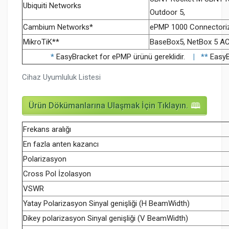
Ubiquiti Networks
Outdoor 5,
Cambium Networks*
ePMP 1000 Connectori
MikroTiK**
BaseBox5, NetBox 5 A
*
EasyBracket for ePMP ürünü gereklidir.
| **
EasyBr
Cihaz Uyumluluk Listesi
Ürün Dökümanlarına Ulaşmak İçin Tıklayın.
Frekans aralığı
En fazla anten kazancı
Polarizasyon
Cross Pol İzolasyon
VSWR
Yatay Polarizasyon Sinyal genişliği (H BeamWidth)
Dikey polarizasyon Sinyal genişliği (V BeamWidth)