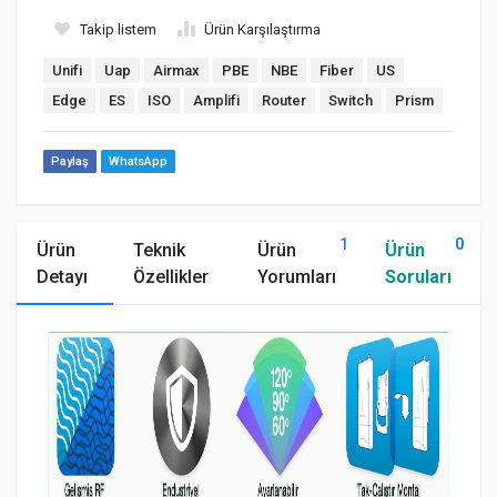
Takip listem
Ürün Karşılaştırma
Unifi
Uap
Airmax
PBE
NBE
Fiber
US
Edge
ES
ISO
Amplifi
Router
Switch
Prism
Paylaş
WhatsApp
1
0
Ürün
Teknik
Ürün
Ürün
Detayı
Özellikler
Yorumları
Soruları