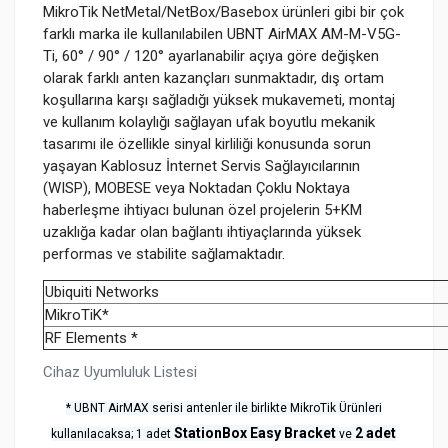
MikroTik NetMetal/NetBox/Basebox ürünleri gibi bir çok
farklı marka ile kullanılabilen UBNT AirMAX AM-M-V5G-
Ti,
60
° / 90
° / 120
°
ayarlanabilir açıya göre değişken
olarak farklı anten kazançları sunmaktadır, dış ortam
koşullarına karşı sağladığı yüksek mukavemeti, montaj
ve kullanım kolaylığı sağlayan ufak boyutlu mekanik
tasarımı ile özellikle sinyal kirliliği konusunda sorun
yaşayan
Kablosuz İnternet Servis Sağlayıcılarının
(WISP), MOBESE veya Noktadan Çoklu Noktaya
haberleşme ihtiyacı bulunan özel projelerin 5+KM
uzaklığa kadar olan bağlantı ihtiyaçlarında yüksek
performas ve stabilite sağlamaktadır.
Ubiquiti Networks
MikroTiK*
RF Elements *
Cihaz Uyumluluk Listesi
* UBNT AirMAX serisi antenler ile birlikte MikroTik Ürünleri
StationBox Easy Bracket
2 adet
kullanılacaksa; 1 adet
ve