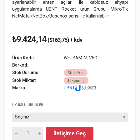
ayarlanabilir anten açıları ile kablosuz altyapı
uygulamalarda UBNT Rocket ürün Grubu, MikroTik
NetMetal/NetBox/Basebox serisi ile kullanılabilir.
₺9.424,14
($163,75) + kdv
Ürün Kodu:
WFUBAM-M-V5G-TI
Barkod:
Stok Durumu:
Stok Yok
Stok Miktar:
Tükenmiş
Marka
UBNT
UYUMLU ÜRÜNLER
İletişime Geç