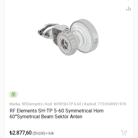
Anten Hakkında Yorum Yaz
Yorum (1-5)
* Ad Soyad
* Email Adresiniz
* Yorumunuz
Marka: RFElements
| Kod: WFRFSH-TP-5-60
| Barkod: 7703949951978
RF Elements SH-TP 5-60 Symmetrical Horn
60°Symetrical Beam Sektör Anten
₺2.877,60
($50,00) + kdv