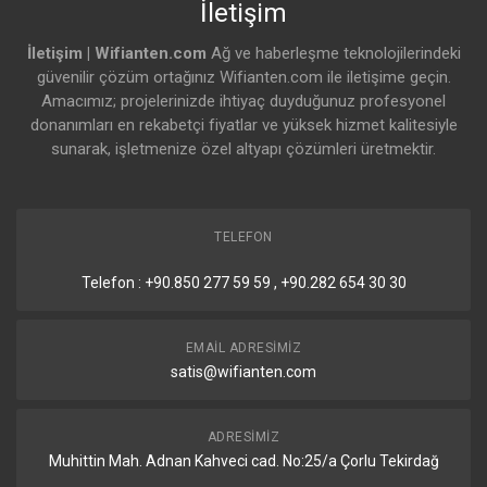
İletişim
İletişim | Wifianten.com
Ağ ve haberleşme teknolojilerindeki
güvenilir çözüm ortağınız Wifianten.com ile iletişime geçin.
Amacımız; projelerinizde ihtiyaç duyduğunuz profesyonel
donanımları en rekabetçi fiyatlar ve yüksek hizmet kalitesiyle
sunarak, işletmenize özel altyapı çözümleri üretmektir.
TELEFON
Telefon : +90.850 277 59 59 , +90.282 654 30 30
EMAIL ADRESIMIZ
satis@wifianten.com
ADRESIMIZ
Muhittin Mah. Adnan Kahveci cad. No:25/a Çorlu Tekirdağ