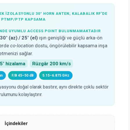
SEK IZOLASYONLU 30° HORN ANTEN; KALABALIK RF’DE
Z PTMP/PTP KAPSAMA
ĞİNDE UYUMLU ACCESS POINT BULUNMAMAKTADIR
,
30° (az) / 25° (el)
ışın genişliği ve güçlü arka-ön
lerde
co-location
dostu, öngörülebilir kapsama inşa
etmenizi sağlar.
5° hizalama
Rüzgâr 200 km/s
ın
F/B 45–50 dB
5.15–6.875 GHz
asyonu doğal olarak bastırır, aynı direkte çoklu sektör
rulumunu kolaylaştırır.
İçindekiler