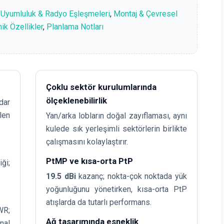
,
Uyumluluk & Radyo Eşleşmeleri
,
Montaj & Çevresel
ik Özellikler
,
Planlama Notları
Çoklu sektör kurulumlarında
ölçeklenebilirlik
dar
len
Yan/arka lobların doğal zayıflaması, aynı
kulede sık yerleşimli sektörlerin birlikte
çalışmasını kolaylaştırır.
PtMP ve kısa-orta PtP
ği;
19.5 dBi
kazanç; nokta-çok noktada yük
yoğunluğunu yönetirken, kısa-orta PtP
atışlarda da tutarlı performans.
R;
Ağ tasarımında esneklik
nal