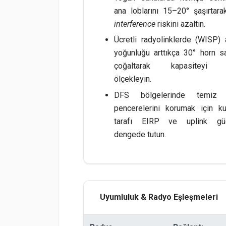
ana loblarını 15–20° şaşırtar
interference
riskini azaltın.
Ücretli radyolinklerde (WISP)
yoğunluğu arttıkça 30° horn sa
çoğaltarak kapasiteyi 
ölçekleyin.
DFS bölgelerinde temiz 
pencerelerini korumak için kul
tarafı EIRP ve uplink güçl
dengede tutun.
Uyumluluk & Radyo Eşleşmeleri