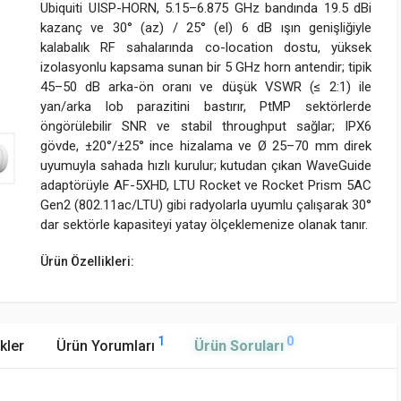
Ubiquiti UISP-HORN, 5.15–6.875 GHz bandında 19.5 dBi
kazanç ve 30° (az) / 25° (el) 6 dB ışın genişliğiyle
kalabalık RF sahalarında co-location dostu, yüksek
izolasyonlu kapsama sunan bir 5 GHz horn antendir; tipik
45–50 dB arka-ön oranı ve düşük VSWR (≤ 2:1) ile
yan/arka lob parazitini bastırır, PtMP sektörlerde
öngörülebilir SNR ve stabil throughput sağlar; IPX6
gövde, ±20°/±25° ince hizalama ve Ø 25–70 mm direk
uyumuyla sahada hızlı kurulur; kutudan çıkan WaveGuide
adaptörüyle AF-5XHD, LTU Rocket ve Rocket Prism 5AC
Gen2 (802.11ac/LTU) gibi radyolarla uyumlu çalışarak 30°
dar sektörle kapasiteyi yatay ölçeklemenize olanak tanır.
Ürün Özellikleri:
1
0
kler
Ürün Yorumları
Ürün Soruları