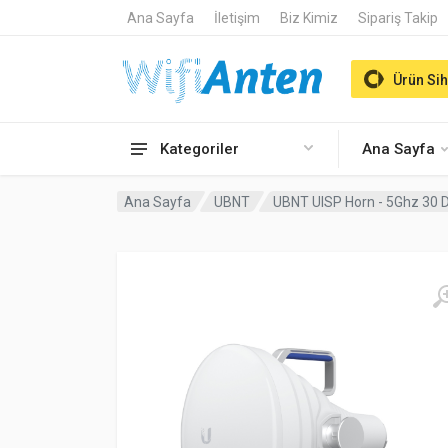
Ana Sayfa
İletişim
Biz Kimiz
Sipariş Takip
Ürün Sih
Kategoriler
Ana Sayfa
Ana Sayfa
UBNT
UBNT UISP Horn - 5Ghz 30 D