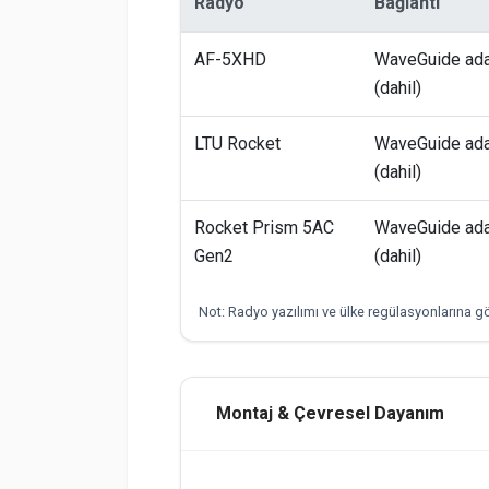
Radyo
Bağlantı
AF-5XHD
WaveGuide ada
(dahil)
LTU Rocket
WaveGuide ada
(dahil)
Rocket Prism 5AC
WaveGuide ada
Gen2
(dahil)
Not: Radyo yazılımı ve ülke regülasyonlarına gö
Montaj & Çevresel Dayanım