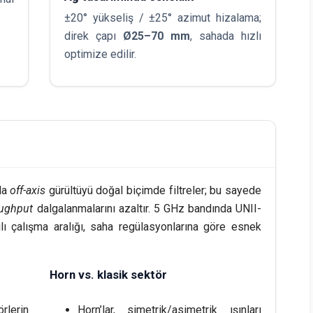
±20° yükseliş / ±25° azimut hizalama;
direk çapı
Ø25–70 mm
, sahada hızlı
optimize edilir.
sla
off-axis
gürültüyü doğal biçimde filtreler; bu sayede
oughput
dalgalanmalarını azaltır. 5 GHz bandında UNII-
lı çalışma aralığı, saha regülasyonlarına göre esnek
Horn vs. klasik sektör
rlerin
Horn’lar, simetrik/asimetrik ışınları