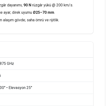
zgâr dayanımı,
90 N
rüzgâr yükü @ 200 km/s.
e ayar; direk uyumu
Ø25–70 mm
.
 alaşım gövde; saha ömrü ve rijitlik.
.875 GHz
i
30° • Elevasyon 25°