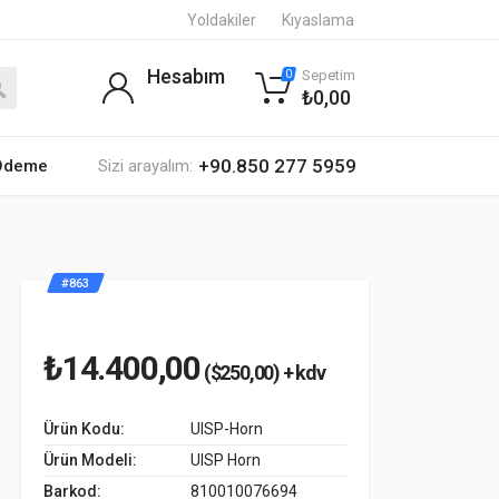
Yoldakiler
Kıyaslama
Hesabım
Sepetim
0
₺0,00
+90.850 277 5959
 Ödeme
Sizi arayalım:
#863
₺14.400,00
($250,00) + kdv
Ürün Kodu:
UISP-Horn
Ürün Modeli:
UISP Horn
Barkod:
810010076694