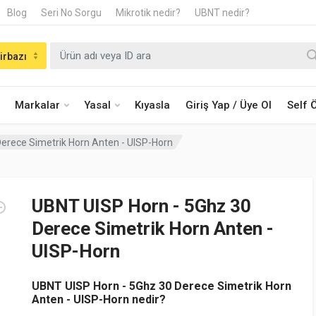
Blog
Seri No Sorgu
Mikrotik nedir?
UBNT nedir?
irbazı
Markalar
Yasal
Kıyasla
Giriş Yap / Üye Ol
Self
erece Simetrik Horn Anten - UISP-Horn
UBNT UISP Horn - 5Ghz 30
Derece Simetrik Horn Anten -
UISP-Horn
UBNT UISP Horn - 5Ghz 30 Derece Simetrik Horn
Anten - UISP-Horn nedir?