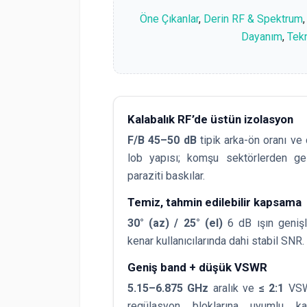
Öne Çıkanlar
,
Derin RF & Spektrum
Dayanım
,
Tekn
Kalabalık RF’de üstün izolasyon
F/B 45–50 dB
tipik arka-ön oranı ve 
lob yapısı; komşu sektörlerden ge
paraziti baskılar.
Temiz, tahmin edilebilir kapsama
30° (az) / 25° (el)
6 dB ışın genişli
kenar kullanıcılarında dahi stabil SNR.
Geniş band + düşük VSWR
5.15–6.875 GHz
aralık ve
≤ 2:1
VSW
regülasyon bloklarına uyumlu ka