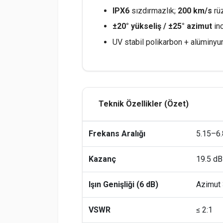
IPX6
sızdırmazlık;
200 km/s
rü
±20° yükseliş / ±25° azimut
inc
UV stabil polikarbon + alüminyum
Teknik Özellikler (Özet)
Frekans Aralığı
5.15–6
Kazanç
19.5 dB
Işın Genişliği (6 dB)
Azimut 
VSWR
≤ 2:1