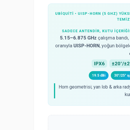
UBIQUITI • UISP-HORN (5 GHZ) YÜK
TEMI
SADECE ANTENDİR, KUTU İÇERİ
5.15–6.875 GHz
çalışma bandı
oranıyla
UISP-HORN
, yoğun bölge
IPX6
±20°/±2
19.5 dBi
30°/25° ış
Horn geometrisi; yan lob & arka rady
ku