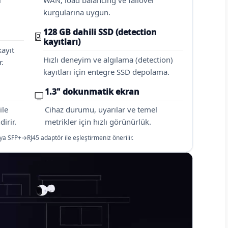
i
WAN; load balancing ve failover
kurgularına uygun.
128 GB dahili SSD (detection
kayıtları)
kayıt
Hızlı deneyim ve algılama (detection)
r.
kayıtları için entegre SSD depolama.
1.3" dokunmatik ekran
ile
Cihaz durumu, uyarılar ve temel
dirir.
metrikler için hızlı görünürlük.
ya SFP+→RJ45 adaptör ile eşleştirmeniz önerilir.