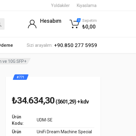
Yoldakiler
Kıyaslama
Hesabım
Sepetim
0
₺0,00
+90.850 277 5959
 Ödeme
Sizi arayalım:
ch ve 10G SFP+
#771
₺34.634,30
($601,29) + kdv
Ürün
UDM-SE
Kodu:
Ürün
UniFi Dream Machine Special