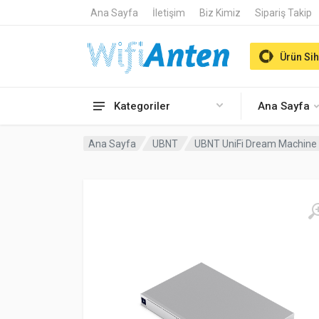
Ana Sayfa
İletişim
Biz Kimiz
Sipariş Takip
Ürün Sih
Kategoriler
Ana Sayfa
Ana Sayfa
UBNT
UBNT UniFi Dream Machine S