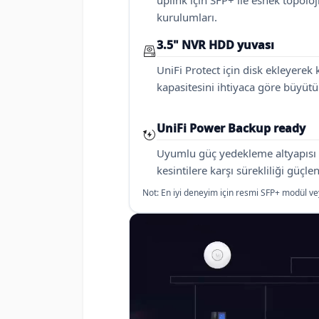
uplink için SFP+ ile esnek topoloj
kurulumları.
3.5" NVR HDD yuvası
UniFi Protect için disk ekleyerek 
kapasitesini ihtiyaca göre büyütü
UniFi Power Backup ready
Uyumlu güç yedekleme altyapısı 
kesintilere karşı sürekliliği güçlen
Not: En iyi deneyim için resmi SFP+ modül ve