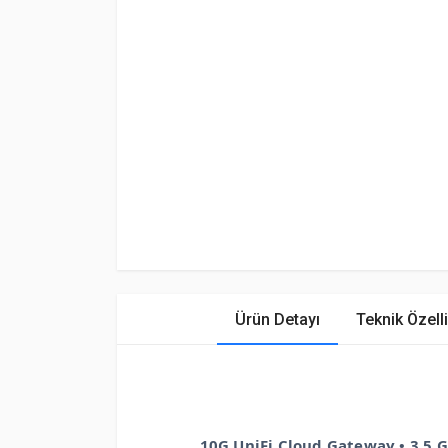
Ürün Detayı
Teknik Özelli
10G UniFi Cloud Gateway • 3.5 G