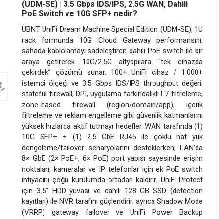
(UDM-SE) | 3.5 Gbps IDS/IPS, 2.5G WAN, Dahili
PoE Switch ve 10G SFP+ nedir?
UBNT UniFi Dream Machine Special Edition (UDM-SE), 1U
rack formunda 10G Cloud Gateway performansını,
sahada kablolamayı sadeleştiren dahili PoE switch ile bir
araya getirerek 10G/2.5G altyapılara “tek cihazda
çekirdek” çözümü sunar. 100+ UniFi cihaz / 1.000+
istemci ölçeği ve 3.5 Gbps IDS/IPS throughput değeri;
stateful firewall, DPI, uygulama farkındalıklı L7 filtreleme,
zone-based firewall (region/domain/app), içerik
filtreleme ve reklam engelleme gibi güvenlik katmanlarını
yüksek hızlarda aktif tutmayı hedefler. WAN tarafında (1)
10G SFP+ + (1) 2.5 GbE RJ45 ile çoklu hat yük
dengeleme/failover senaryolarını desteklerken; LAN’da
8× GbE (2× PoE+, 6× PoE) port yapısı sayesinde erişim
noktaları, kameralar ve IP telefonlar için ek PoE switch
ihtiyacını çoğu kurulumda ortadan kaldırır. UniFi Protect
için 3.5” HDD yuvası ve dahili 128 GB SSD (detection
kayıtları) ile NVR tarafını güçlendirir; ayrıca Shadow Mode
(VRRP) gateway failover ve UniFi Power Backup