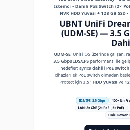
İstemci • Dahili PoE Switch (2× Po
NVR HDD Yuvası + 128 GB SSD •
UBNT UniFi Dream
(UDM-SE) — 3.5 G
Dahi
UDM-SE
; UniFi OS üzerinde çalışan, 
3.5 Gbps IDS/IPS
performansı ile geliş
hedefler; ayrıca
dahili PoE switch
cihazları ek PoE switch olmadan besle
Protect için
3.5" HDD yuvası
ve
12
IDS/IPS: 3.5 Gbps
100+ UniFi 
LAN: 8× GbE (2× PoE+, 6× PoE)
UniFi Power 