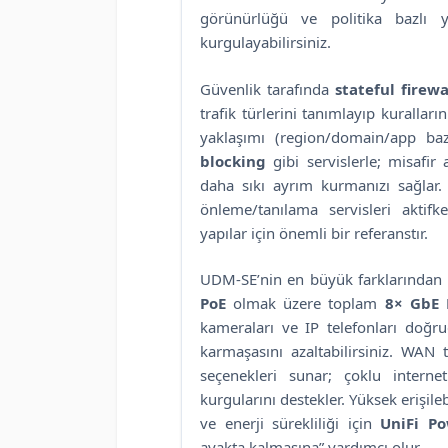
görünürlüğü ve politika bazlı y
kurgulayabilirsiniz.
Güvenlik tarafında
stateful firewa
trafik türlerini tanımlayıp kuralları
yaklaşımı (region/domain/app bazl
blocking
gibi servislerle; misafir
daha sıkı ayrım kurmanızı sağlar
önleme/tanılama servisleri aktif
yapılar için önemli bir referanstır.
UDM-SE’nin en büyük farklarından 
PoE
olmak üzere toplam
8× GbE 
kameraları ve IP telefonları doğru
karmaşasını azaltabilirsiniz. WAN 
seçenekleri sunar; çoklu interne
kurgularını destekler. Yüksek erişilebi
ve enerji sürekliliği için
UniFi P
ayakta kalmasına” yardımcı olur.