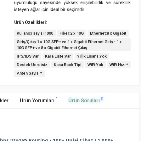
uyumluluğu sayesinde yüksek erişilebilirlik ve süreklilik
isteyen ağlar için ideal bir seçimdir.
Ürün Özellikleri:
Kullanıcı sayısı:1000
Fiber:2 x 10G
Ethernet:8 x Gigabit
Giriş/Çıkış:1 x 10G SFP+ ve 1 x Gigabit Ethernet Giriş - 1 x
10G SFP+ ve 8 x Gigabit Ethernet Çıkış
IPS/IDS:Var
Kara Liste:Var
Yıllık Lisans:Yok
Destek:Ücretsiz
Kasa:Rack Tipi
WiFi:Yok
WiFi Hızı:*
Anten Sayısı:*
1
0
kler
Ürün Yorumları
Ürün Soruları
bps IDS/IPS Routing • 100+ UniFi Cihaz / 1,000+