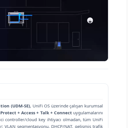
ition (UDM-SE)
, UniFi OS üzerinde çalışan kurumsal
Protect + Access + Talk + Connect
uygulamalarını
rici controller/cloud key ihtiyacı olmadan, tüm UniFi
ilir; VLAN segmentasyonu, DHCP/NAT, gelişmiş trafik