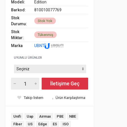
Modeli:
Edition
Barkod:
810010077769
Stok
Stok Yok
Durumu:
Stok
Tükenmiş
Miktar:
Marka
UBNT
UYUMLU ÜRÜNLER
İletişime Geç
Takip listem
Ürün Karşılaştırma
Unifi
Uap
Airmax
PBE
NBE
Fiber
US
Edge
ES
ISO