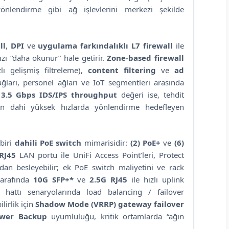
önlendirme gibi ağ işlevlerini merkezi şekilde
ll
,
DPI
ve
uygulama farkındalıklı L7 firewall
ile
nızı “daha okunur” hale getirir.
Zone-based firewall
ı gelişmiş filtreleme),
content filtering
ve
ad
 ağları, personel ağları ve IoT segmentleri arasında
.
3.5 Gbps IDS/IPS throughput
değeri ise, tehdit
ken dahi yüksek hızlarda yönlendirme hedefleyen
biri
dahili PoE switch
mimarisidir:
(2) PoE+
ve
(6)
RJ45
LAN portu ile UniFi Access Point’leri, Protect
dan besleyebilir; ek PoE switch maliyetini ve rack
tarafında
10G SFP+*
ve
2.5G RJ45
ile hızlı uplink
t hattı senaryolarında load balancing / failover
lirlik için
Shadow Mode (VRRP) gateway failover
ower Backup
uyumluluğu, kritik ortamlarda “ağın