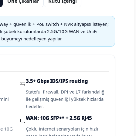
Öne Çıkanlar
Kutu İçeriği
ay + güvenlik + PoE switch + NVR altyapısı isteyen;
 çok şubeli kurulumlarda 2.5G/10G WAN ve UniFi
 büyümeyi hedefleyen yapılar.
3.5+ Gbps IDS/IPS routing
Stateful firewall, DPI ve L7 farkındalığı
imini
ile gelişmiş güvenliği yüksek hızlarda
hedefler.
WAN: 10G SFP+* + 2.5G RJ45
ve 10G
Çoklu internet senaryoları için hızlı