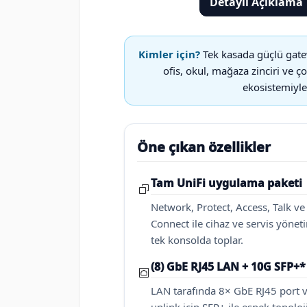
Detaylı Açıklama
Kimler için?
Tek kasada güçlü gatew
ofis, okul, mağaza zinciri ve
ekosistemiyle
Öne çıkan özellikler
Tam UniFi uygulama paketi
Network, Protect, Access, Talk ve
Connect ile cihaz ve servis yönet
tek konsolda toplar.
(8) GbE RJ45 LAN + 10G SFP+*
LAN tarafında 8× GbE RJ45 port 