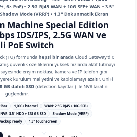
E+, 6× PoE) • 2.5G RJ45 WAN + 10G SFP+ WAN • 3.5"
 Shadow Mode (VRRP) • 1.3" Dokunmatik Ekran
 Machine Special Edition
bps IDS/IPS, 2.5G WAN ve
li PoE Switch
rack (1U) formunda
hepsi bir arada
Cloud Gateway’dir.
miş güvenlik özelliklerini yüksek hızlarda aktif tutmayı
sayesinde erişim noktası, kamera ve IP telefon gibi
yerek kurulum maliyetini ve kablolamayı azaltır. UniFi
8 GB dahili SSD
(detection kayıtları) ile NVR tarafını
güçlendirir.
cihaz
1,000+ istemci
WAN: 2.5G RJ45 + 10G SFP+
NVR: 3.5" HDD + 128 GB SSD
Shadow Mode (VRRP)
Backup ready
1.3" touchscreen