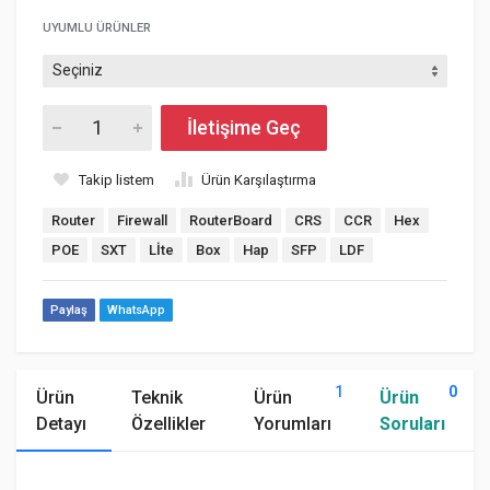
UYUMLU ÜRÜNLER
İletişime Geç
Takip listem
Ürün Karşılaştırma
Router
Firewall
RouterBoard
CRS
CCR
Hex
POE
SXT
Lİte
Box
Hap
SFP
LDF
Paylaş
WhatsApp
1
0
Ürün
Teknik
Ürün
Ürün
Detayı
Özellikler
Yorumları
Soruları