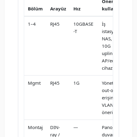
Önerilen
Bölüm
Arayüz
Hız
kullanım
1–4
RJ45
10GBASE
İş
-T
istasyonları,
NAS, NVR,
10G
uplink’li
AP/edge
cihazlar
Mgmt
RJ45
1G
Yönetim &
out-of-band
erişim (ayrı
VLAN/VRF
önerilir)
Montaj
DIN-
—
Pano,
ray /
duvar, rack