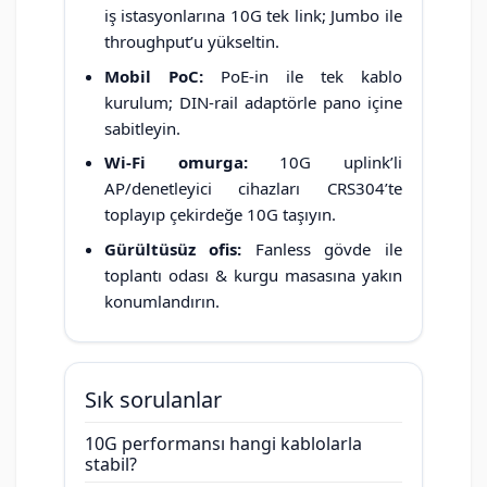
iş istasyonlarına 10G tek link; Jumbo ile
throughput’u yükseltin.
Mobil PoC:
PoE-in ile tek kablo
kurulum; DIN-rail adaptörle pano içine
sabitleyin.
Wi-Fi omurga:
10G uplink’li
AP/denetleyici cihazları CRS304’te
toplayıp çekirdeğe 10G taşıyın.
Gürültüsüz ofis:
Fanless gövde ile
toplantı odası & kurgu masasına yakın
konumlandırın.
Sık sorulanlar
10G performansı hangi kablolarla
stabil?