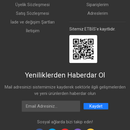
Üyelik Sözleşmesi
Siparişlerim
Switching
L1 Throughput
3251
40.000
9398.5
Satış Sözleşmesi
Adreslerim
Switching
L1 Capacity
3251
80.000
9398.5
İade ve değişim Şartları
Sitemiz ETBİS'e kayıtlıdır.
İletişim
Ethernet Test Sonuçları
1518B
1518B
512B
Mod
Konfigürasyon
kpps
Mbps
kpps
Köprüleme
Fast Path
164.7
2000.3
431.1
Yeniliklerden Haberdar Ol
Köprüleme
25 Bridge Filter
163.8
1989.8
236.8
Mail adresinizi sistemimize kayderek sektörle ilgili gelişmelerden
Routing
Fast Path
165.7
2012.6
431.6
ve yeni ürünlerden haberdar olun
Email Address
Routing
25 Simple
164
1992
246.7
Kaydet
Queue
Sosyal ağlarda bizi takip edin!
Routing
25 IP Filter
129.7
1575.5
131.2