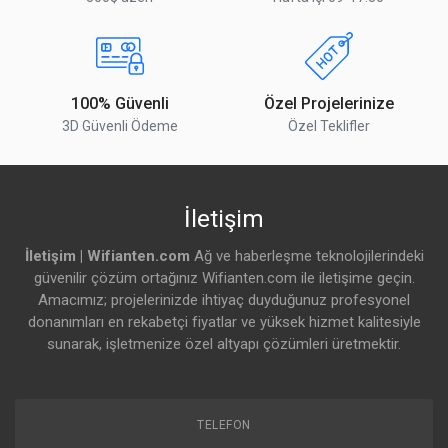
PoE Voltaj Aralığı
36–57 V
Soğutma Tipi
Pasif
Yorumu Gönder
100% Güvenli
Özel Projelerinize
Maks. Güç Tüketimi
21 W
3D Güvenli Ödeme
Özel Teklifler
Ek Aksesuar Olmadan Tüketim
15 W
Ethernet
İletişim
10/100/1000M Port
1
İletişim | Wifianten.com
Ağ ve haberleşme teknolojilerindeki
güvenilir çözüm ortağınız Wifianten.com ile iletişime geçin.
1G / 2.5G / 5G / 10G Port
4 (SFP+)
Amacımız; projelerinizde ihtiyaç duyduğunuz profesyonel
donanımları en rekabetçi fiyatlar ve yüksek hizmet kalitesiyle
Sertifikalar & Onaylar
sunarak, işletmenize özel altyapı çözümleri üretmektir.
Sertifikalar
CE, EAC, RoHS
IP Koruma
IP20
TELEFON