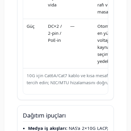
vida
rafı veya
masaüstü
Güç
DC×2 /
—
Otomatik
2-pin /
en yüksek
PoE-in
voltaj
kaynağı
seçimi ile
yedeklilik
10G için Cat6A/Cat7 kablo ve kısa mesafe
tercih edin; NIC/MTU hizalamasını doğrulayın.
Dağıtım ipuçları
Medya iş akışları:
NAS’a 2×10G LACP,