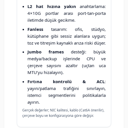
L2 hat hızına yakın
anahtarlama:
4×10G portlar arası port-tan-porta
iletimde düşük gecikme.
Fanless
tasarım: ofis, stüdyo,
kütüphane gibi sessiz alanlara uygun;
toz ve titreşim kaynaklı arıza riski düşer.
Jumbo frames
desteği: büyük
medya/backup işlerinde CPU ve
çerçeve sayısını azaltır (uçtan uca
MTU’yu hizalayın).
Fırtına kontrolü & ACL
:
yayın/patlama trafiğini sınırlayın,
istemci segmentlerini politikalarla
ayırın.
Gerçek değerler; NIC kalitesi, kablo (Cat6A önerilir),
çerçeve boyu ve konfigürasyona göre değişir.