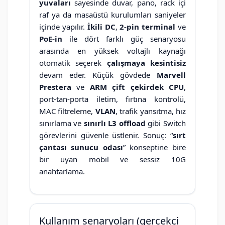
yuvaları
sayesinde duvar, pano, rack içi
raf ya da masaüstü kurulumları saniyeler
içinde yapılır.
İkili DC
,
2-pin terminal
ve
PoE-in
ile dört farklı güç senaryosu
arasında en yüksek voltajlı kaynağı
otomatik seçerek
çalışmaya kesintisiz
devam eder. Küçük gövdede
Marvell
Prestera
ve
ARM çift çekirdek CPU
,
port-tan-porta iletim, fırtına kontrolü,
MAC filtreleme,
VLAN
, trafik yansıtma, hız
sınırlama ve
sınırlı L3 offload
gibi Switch
görevlerini güvenle üstlenir. Sonuç: “
sırt
çantası sunucu odası
” konseptine bire
bir uyan mobil ve sessiz 10G
anahtarlama.
Kullanım senaryoları (gerçekçi