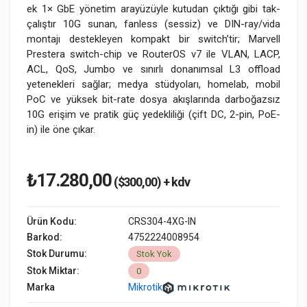
ek 1× GbE yönetim arayüzüyle kutudan çıktığı gibi tak-
çalıştır 10G sunan, fanless (sessiz) ve DIN-ray/vida
montajı destekleyen kompakt bir switch’tir; Marvell
Prestera switch-chip ve RouterOS v7 ile VLAN, LACP,
ACL, QoS, Jumbo ve sınırlı donanımsal L3 offload
yetenekleri sağlar; medya stüdyoları, homelab, mobil
PoC ve yüksek bit-rate dosya akışlarında darboğazsız
10G erişim ve pratik güç yedekliliği (çift DC, 2-pin, PoE-
in) ile öne çıkar.
₺17.280,00
($300,00) + kdv
Ürün Kodu:
CRS304-4XG-IN
Barkod:
4752224008954
Stok Durumu:
Stok Yok
Stok Miktar:
0
Marka
Mikrotik