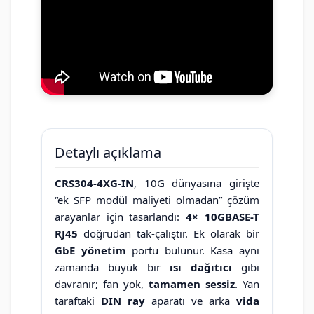
Detaylı açıklama
CRS304-4XG-IN
, 10G dünyasına girişte
“ek SFP modül maliyeti olmadan” çözüm
arayanlar için tasarlandı:
4× 10GBASE-T
RJ45
doğrudan tak-çalıştır. Ek olarak bir
GbE yönetim
portu bulunur. Kasa aynı
zamanda büyük bir
ısı dağıtıcı
gibi
davranır; fan yok,
tamamen sessiz
. Yan
taraftaki
DIN ray
aparatı ve arka
vida