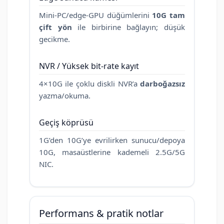
Mini-PC/edge-GPU düğümlerini
10G tam
çift yön
ile birbirine bağlayın; düşük
gecikme.
NVR / Yüksek bit-rate kayıt
4×10G ile çoklu diskli NVR’a
darboğazsız
yazma/okuma.
Geçiş köprüsü
1G’den 10G’ye evrilirken sunucu/depoya
10G, masaüstlerine kademeli 2.5G/5G
NIC.
Performans & pratik notlar