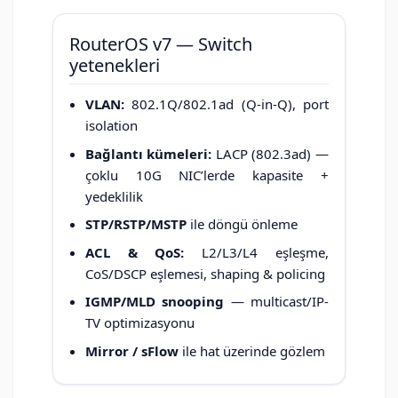
RouterOS v7 — Switch
yetenekleri
VLAN:
802.1Q/802.1ad (Q-in-Q), port
isolation
Bağlantı kümeleri:
LACP (802.3ad) —
çoklu 10G NIC’lerde kapasite +
yedeklilik
STP/RSTP/MSTP
ile döngü önleme
ACL & QoS:
L2/L3/L4 eşleşme,
CoS/DSCP eşlemesi, shaping & policing
IGMP/MLD snooping
— multicast/IP-
TV optimizasyonu
Mirror / sFlow
ile hat üzerinde gözlem