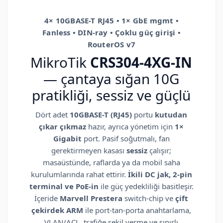
4× 10GBASE-T RJ45 • 1× GbE mgmt •
Fanless • DIN-ray • Çoklu güç girişi •
RouterOS v7
MikroTik
CRS304-4XG-IN
— çantaya sığan 10G
pratikliği, sessiz ve güçlü
Dört adet
10GBASE-T (RJ45)
portu
kutudan
çıkar çıkmaz
hazır, ayrıca yönetim için
1×
Gigabit
port. Pasif soğutmalı, fan
gerektirmeyen kasası
sessiz
çalışır;
masaüstünde, raflarda ya da mobil saha
kurulumlarında rahat ettirir.
İkili DC jak, 2-pin
terminal ve PoE-in
ile güç yedekliliği basitleşir.
İçeride
Marvell Prestera
switch-chip ve
çift
çekirdek ARM
ile port-tan-porta anahtarlama,
VLAN/ACL, trafiğe şekil verme ve sınırlı