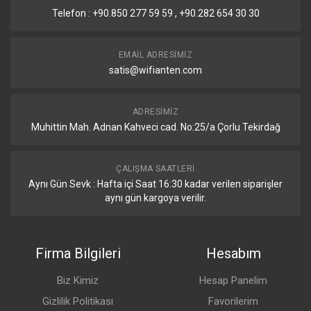
Kutu İçeriği
Telefon : +90.850 277 59 59 , +90.282 654 30 30
Güç Adaptörü
48 V 0.95 A
EMAIL ADRESIMIZ
Montaj Aparatı
DIN ray montaj s
satis@wifianten.com
Not
ADRESIMIZ
Cihaz lisanslı RouterOS ile birlikte gelir. En az 5 yıl boyunca ücrets
Muhittin Mah. Adnan Kahveci cad. No:25/a Çorlu Tekirdağ
Switching Test Sonuçları
ÇALIŞMA SAATLERI
Aynı Gün Sevk : Hafta içi Saat 16:30 kadar verilen siparişler
Layer-2 / Layer-1 Performansı (Tüm Portlar)
aynı gün kargoya verilir.
1518B
1518B
512B
Mod
Konfigürasyon
kpps
Mbps
kpps
Firma Bilgileri
Hesabım
Switching
L2 Throughput
3251
39.480
9398.5
Biz Kimiz
Hesap Panelim
Switching
L2 Capacity
3251
78.960
9398.5
Gizlilik Politikası
Favorilerim