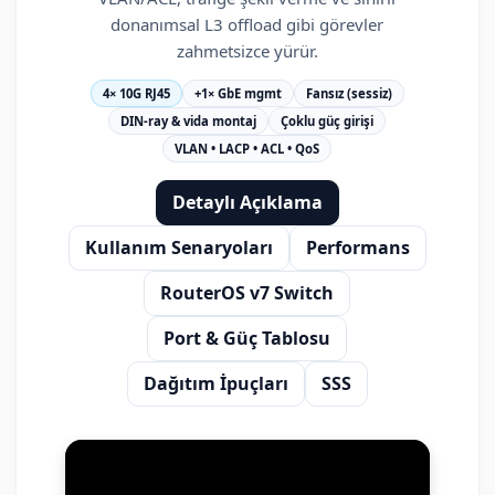
donanımsal L3 offload gibi görevler
zahmetsizce yürür.
4× 10G RJ45
+1× GbE mgmt
Fansız (sessiz)
DIN-ray & vida montaj
Çoklu güç girişi
VLAN • LACP • ACL • QoS
Detaylı Açıklama
Kullanım Senaryoları
Performans
RouterOS v7 Switch
Port & Güç Tablosu
Dağıtım İpuçları
SSS