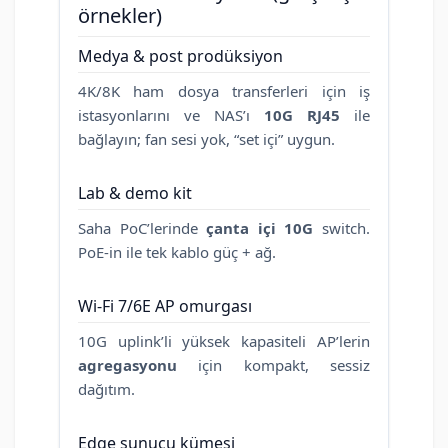
örnekler)
Medya & post prodüksiyon
4K/8K ham dosya transferleri için iş
istasyonlarını ve NAS’ı
10G RJ45
ile
bağlayın; fan sesi yok, “set içi” uygun.
Lab & demo kit
Saha PoC’lerinde
çanta içi 10G
switch.
PoE-in ile tek kablo güç + ağ.
Wi-Fi 7/6E AP omurgası
10G uplink’li yüksek kapasiteli AP’lerin
agregasyonu
için kompakt, sessiz
dağıtım.
Edge sunucu kümesi