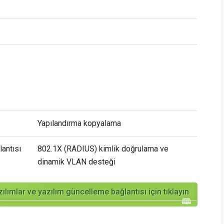
Yapılandırma kopyalama
antısı
802.1X (RADIUS) kimlik doğrulama ve
dinamik VLAN desteği
zılımlar ve yazılım güncelleme bağlantısı için tıklayın