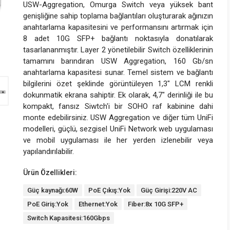
USW-Aggregation, Omurga Switch veya yüksek bant
genişliğine sahip toplama bağlantıları oluşturarak ağınızın
anahtarlama kapasitesini ve performansını artırmak için
8 adet 10G SFP+ bağlantı noktasıyla donatılarak
tasarlananmıştır. Layer 2 yönetilebilir Switch özelliklerinin
tamamını barındıran USW Aggregation, 160 Gb/sn
anahtarlama kapasitesi sunar. Temel sistem ve bağlantı
bilgilerini özet şeklinde görüntüleyen 1,3" LCM renkli
dokunmatik ekrana sahiptir. Ek olarak, 4,7" derinliği ile bu
kompakt, fansız Siwtch'i bir SOHO raf kabinine dahi
monte edebilirsiniz. USW Aggregation ve diğer tüm UniFi
modelleri, güçlü, sezgisel UniFi Network web uygulaması
ve mobil uygulaması ile her yerden izlenebilir veya
yapılandırılabilir.
Ürün Özellikleri:
Güç kaynağı:60W
PoE Çıkış:Yok
Güç Girişi:220V AC
PoE Giriş:Yok
Ethernet:Yok
Fiber:8x 10G SFP+
Switch Kapasitesi:160Gbps