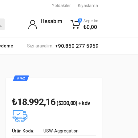
Yoldakiler
Kıyaslama
Hesabım
Sepetim
0
₺0,00
+90.850 277 5959
 Ödeme
Sizi arayalım:
#762
₺18.992,16
($330,00) + kdv
Ürün Kodu:
USW-Aggregation