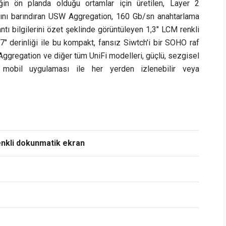
ğin ön planda olduğu ortamlar için üretilen, Layer 2
amını barındıran USW Aggregation, 160 Gb/sn anahtarlama
tı bilgilerini özet şeklinde görüntüleyen 1,3" LCM renkli
,7" derinliği ile bu kompakt, fansız Siwtch'i bir SOHO raf
ggregation ve diğer tüm UniFi modelleri, güçlü, sezgisel
obil uygulaması ile her yerden izlenebilir veya
enkli dokunmatik ekran