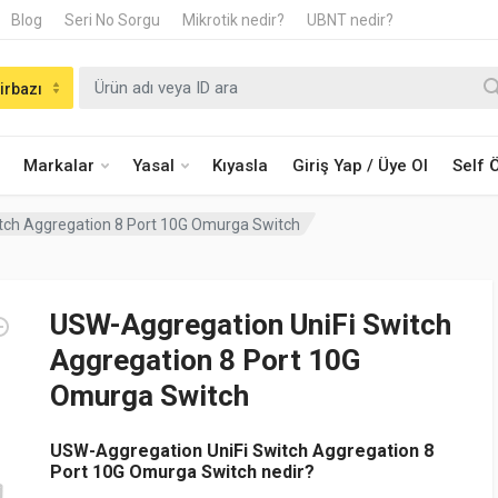
Blog
Seri No Sorgu
Mikrotik nedir?
UBNT nedir?
irbazı
Markalar
Yasal
Kıyasla
Giriş Yap / Üye Ol
Self
tch Aggregation 8 Port 10G Omurga Switch
USW-Aggregation UniFi Switch
Aggregation 8 Port 10G
Omurga Switch
USW-Aggregation UniFi Switch Aggregation 8
Port 10G Omurga Switch nedir?