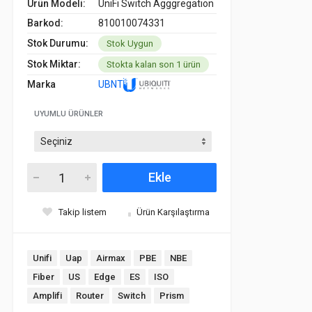
Ürün Modeli:
UniFi Switch Agggregation
Barkod:
810010074331
Stok Durumu:
Stok Uygun
Stok Miktar:
Stokta kalan son 1 ürün
Marka
UBNT
UYUMLU ÜRÜNLER
Ekle
Takip listem
Ürün Karşılaştırma
Unifi
Uap
Airmax
PBE
NBE
Fiber
US
Edge
ES
ISO
Amplifi
Router
Switch
Prism