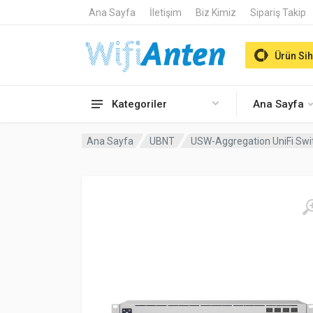
Ana Sayfa
İletişim
Biz Kimiz
Sipariş Takip
Ürün Sih
Kategoriler
Ana Sayfa
Ana Sayfa
UBNT
USW-Aggregation UniFi Swi