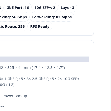
8
GbE Port: 16
10G SFP+: 2
Layer 3
cking: 56 Gbps
Forwarding: 83 Mpps
tic Route: 256
RPS Ready
42 × 325 × 44 mm (17.4 × 12.8 × 1.7")
6× 1 GbE RJ45 • 8× 2.5 GbE RJ45 • 2× 10G SFP+
10G / 1G)
C Power Backup
vet