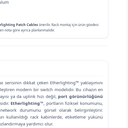
rulum
rlighting Patch Cables
önerilir. Rack montaj için ürün gövdesi
n nota göre ayrıca planlanmalıdır.
x serisinin dikkat çeken Etherlighting™ yaklaşımını
leştiren modern bir switch modelidir. Bu cihazın en
sayısı ya da uplink hızı değil,
port görünürlüğünü
sidir.
Etherlighting™
, portların fiziksel konumunu,
/network durumunu görsel olarak belirginleştirir.
un kullanıldığı rack kabinlerde, etiketleme yükünü
ızlandırmaya yardımcı olur.