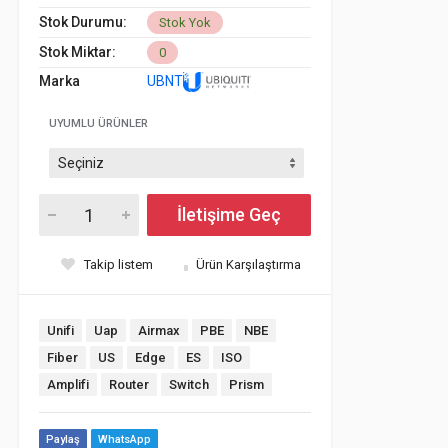
Stok Durumu:
Stok Yok
Stok Miktar:
0
Marka
UBNT
UYUMLU ÜRÜNLER
İletişime Geç
Takip listem
Ürün Karşılaştırma
Unifi
Uap
Airmax
PBE
NBE
Fiber
US
Edge
ES
ISO
Amplifi
Router
Switch
Prism
Paylaş
WhatsApp