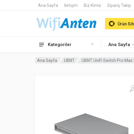
Ana Sayfa
İletişim
Biz Kimiz
Sipariş Takip
Ürün Sih
Kategoriler
Ana Sayfa
Ana Sayfa
UBNT
UBNT UniFi Switch Pro Max 