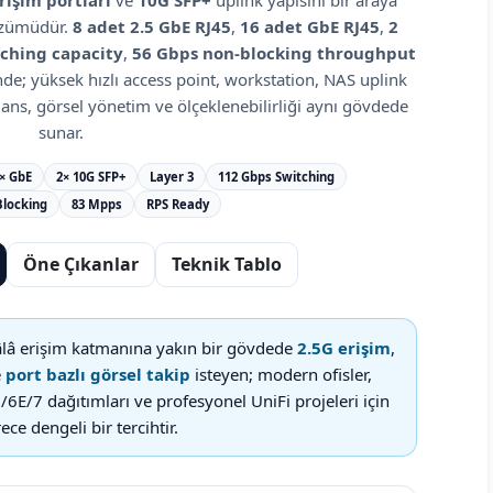
rişim portları
ve
10G SFP+
uplink yapısını bir araya
zümüdür.
8 adet 2.5 GbE RJ45
,
16 adet GbE RJ45
,
2
ching capacity
,
56 Gbps non-blocking throughput
de; yüksek hızlı access point, workstation, NAS uplink
ans, görsel yönetim ve ölçeklenebilirliği aynı gövdede
sunar.
× GbE
2× 10G SFP+
Layer 3
112 Gbps Switching
Blocking
83 Mpps
RPS Ready
Öne Çıkanlar
Teknik Tablo
lâ erişim katmanına yakın bir gövdede
2.5G erişim
,
e
port bazlı görsel takip
isteyen; modern ofisler,
/6E/7 dağıtımları ve profesyonel UniFi projeleri için
ece dengeli bir tercihtir.