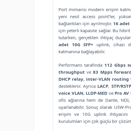
Port mimarisi modern erişim katman
yeni nesil access point’ler, yük
bağlantıları için ayrılmıştır.
16 adet
için yeterli kapasite sağlar. Bu hib
tutarken, gerçekten ihtiyaç duyula
adet 10G SFP+
uplink, cihazı 
katmanına bağlayabilir.
Performans tarafında
112 Gbps s
throughput
ve
83 Mpps forward
DHCP relay
,
inter-VLAN routing
desteklenir. Ayrıca
LACP
,
STP/RST
voice VLAN
,
LLDP-MED
ve
Pro AV 
ofis ağlarına hem de Dante, NDI,
uyarlanabilir. Sonuç olarak USW-P
erişim ve 10G uplink ihtiyacını
kurulumları için çok güçlü bir çözü