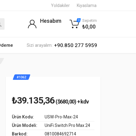
Yoldakiler
Kıyaslama
Hesabım
Sepetim
0
₺0,00
+90.850 277 5959
 Ödeme
Sizi arayalım:
#1062
₺39.135,36
($680,00) + kdv
Ürün Kodu:
USW-Pro-Max-24
Ürün Modeli:
UniFi Switch Pro Max 24
Barkod:
0810084692714