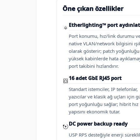
Öne çıkan özellikler
Etherlighting™ port aydınl
Port konumu, hız/link durumu v
native VLAN/network bilgisini ışık
olarak gösterir; patch yoğunluğu
yüksek kabinlerde hata ayıklama
port takibini hızlandırır.
16 adet GbE RJ45 port
Standart istemciler, IP telefonlar,
yazıcılar ve klasik ağ uçları için g
port yoğunluğu sağlar; hibrit hız
yapısını ekonomik tutar.
DC power backup ready
USP RPS desteğiyle enerji süreklil