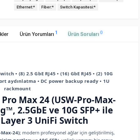
Ethernet:*
Fiber:*
Switch Kapasitesi:*
1
0
kler
Ürün Yorumları
Ürün Soruları
itch • (8) 2.5 GbE RJ45 • (16) GbE RJ45 • (2) 10G
port aydınlatma • DC power backup ready • 1U
rackmount
 Pro Max 24 (USW-Pro-Max-
ng™, 2.5GbE ve 10G SFP+ ile
Layer 3 UniFi Switch
-Max-24)
; modern profesyonel ağlar için geliştirilmiş,