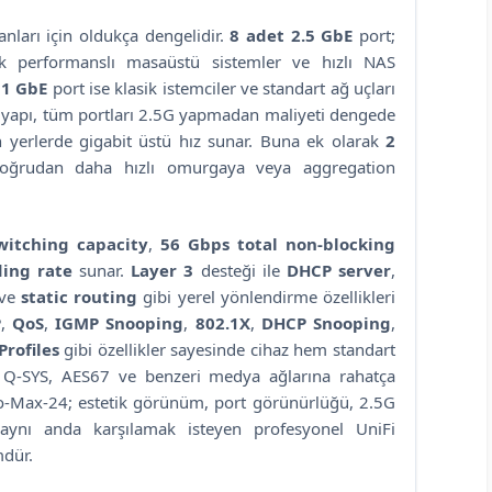
ları için oldukça dengelidir.
8 adet 2.5 GbE
port;
sek performanslı masaüstü sistemler ve hızlı NAS
 1 GbE
port ise klasik istemciler ve standart ağ uçları
rit yapı, tüm portları 2.5G yapmadan maliyeti dengede
n yerlerde gigabit üstü hız sunar. Buna ek olarak
2
doğrudan daha hızlı omurgaya veya aggregation
witching capacity
,
56 Gbps total non-blocking
ing rate
sunar.
Layer 3
desteği ile
DHCP server
,
ve
static routing
gibi yerel yönlendirme özellikleri
P
,
QoS
,
IGMP Snooping
,
802.1X
,
DHCP Snooping
,
Profiles
gibi özellikler sayesinde cihaz hem standart
 Q-SYS, AES67 ve benzeri medya ağlarına rahatça
ro-Max-24; estetik görünüm, port görünürlüğü, 2.5G
 aynı anda karşılamak isteyen profesyonel UniFi
mdür.