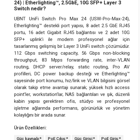
24) | Etherlighting™, 2.5GbE, 10G SFP+ Layer 3
Switch nedir?
UBNT UniFi Switch Pro Max 24 (USW-Pro-Max-24),
Etherlighting™ destekli port yapısı, 8 adet 2.5 GbE RJ45
portu, 16 adet Gigabit RJ45 bağlantısı ve 2 adet 10G
SFP+ uplink’i ile modern profesyonel ağlar için
tasarlanmış gelişmiş bir Layer 3 UniFi switch çözümüdür.
112 Gbps switching capacity, 56 Gbps non-blocking
throughput, 83 Mpps forwarding rate, inter-VLAN
routing, DHCP server/relay, static routing, Pro AV
profilleri, DC power backup desteği ve Etherlighting™
sayesinde port konumu, hız/link ve VLAN bilgisini görsel
olarak takip etme avantajı sunarak; yüksek hızlı access
point’ler, workstation’lar, NAS bağlantıları ve şık, düzenli
kabin yapısı gerektiren ofis, stüdyo ve profesyonel
işletme ağlarında performans, görünürlük ve yönetim
kolaylığını bir arada sunar.
Ürün Özellikleri:
Güç kaynağı:*
PoE Çıkış:*
Güç Girişi:*
PoE Giriş:*