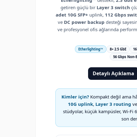
Etherlighting™
destekli,
2.5 GbE e
getiren güçlü bir
Layer 3 switch
çö
adet 10G SFP+
uplink,
112 Gbps swit
ve
DC power backup
desteği sayesin
ve profesyonel ofis ağlarında perform
Etherlighting™
8× 2.5 GbE
16
56 Gbps Non-
Detaylı Açıklama
Kimler için?
Kompakt değil ama hâ
10G uplink
,
Layer 3 routing
v
stüdyolar, küçük kampüsler, Wi-Fi 6
son der