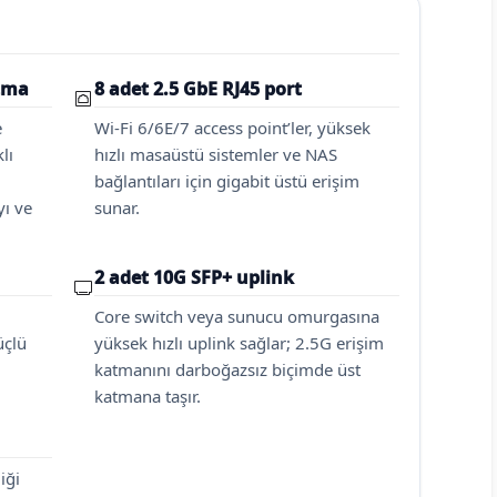
atma
8 adet 2.5 GbE RJ45 port
e
Wi-Fi 6/6E/7 access point’ler, yüksek
lı
hızlı masaüstü sistemler ve NAS
bağlantıları için gigabit üstü erişim
yı ve
sunar.
2 adet 10G SFP+ uplink
Core switch veya sunucu omurgasına
üçlü
yüksek hızlı uplink sağlar; 2.5G erişim
katmanını darboğazsız biçimde üst
katmana taşır.
iği