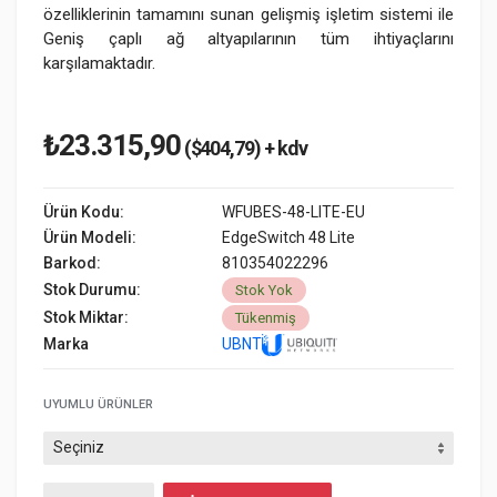
özelliklerinin tamamını sunan gelişmiş işletim sistemi ile
Geniş çaplı ağ altyapılarının tüm ihtiyaçlarını
karşılamaktadır.
₺23.315,90
($404,79) + kdv
Ürün Kodu:
WFUBES-48-LITE-EU
Ürün Modeli:
EdgeSwitch 48 Lite
Barkod:
810354022296
Stok Durumu:
Stok Yok
Stok Miktar:
Tükenmiş
Marka
UBNT
UYUMLU ÜRÜNLER