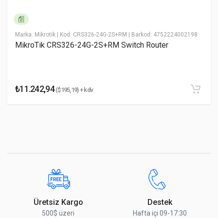
Marka: Mikrotik
| Kod: CRS326-24G-2S+RM
| Barkod: 4752224002198
MikroTik CRS326-24G-2S+RM Switch Router
Yorumu Gönder
₺11.242,94
($195,19) + kdv
Üretsiz Kargo
Destek
500$ üzeri
Hafta içi 09-17:30