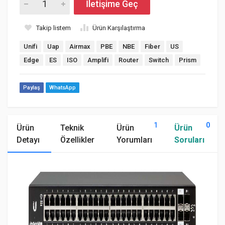
İletişime Geç
Takip listem
Ürün Karşılaştırma
Unifi
Uap
Airmax
PBE
NBE
Fiber
US
Edge
ES
ISO
Amplifi
Router
Switch
Prism
Paylaş
WhatsApp
1
0
Ürün
Teknik
Ürün
Ürün
Detayı
Özellikler
Yorumları
Soruları