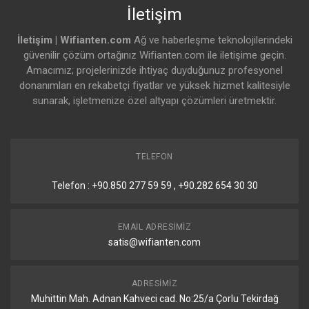
İletişim
Egress Rate Limit
Evet
İletişim | Wifianten.com
Ağ ve haberleşme teknolojilerindeki
Flow Control
Evet
güvenilir çözüm ortağınız Wifianten.com ile iletişime geçin.
Amacımız; projelerinizde ihtiyaç duyduğunuz profesyonel
Storm Control
Evet
donanımları en rekabetçi fiyatlar ve yüksek hizmet kalitesiyle
sunarak, işletmenize özel altyapı çözümleri üretmektir.
Multicast & Broadcast
Evet
Rate Limiting
MAC Address Blocking
Evet
TELEFON
IP-Based ACLs &
Evet
Telefon : +90.850 277 59 59 , +90.282 654 30 30
Network Isolation
MAC-Based Port
Evet
EMAIL ADRESIMIZ
Restriction
satis@wifianten.com
Port Isolation
Evet
ADRESIMIZ
Port Mirroring
Evet
Muhittin Mah. Adnan Kahveci cad. No:25/a Çorlu Tekirdağ