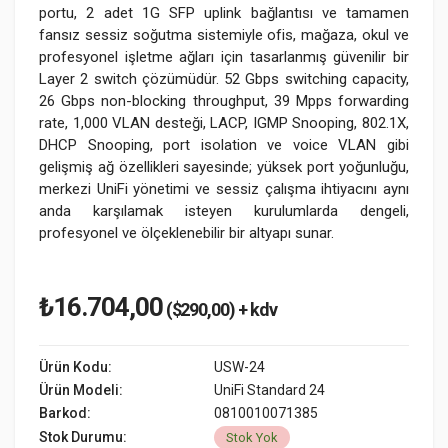
portu, 2 adet 1G SFP uplink bağlantısı ve tamamen
fansız sessiz soğutma sistemiyle ofis, mağaza, okul ve
profesyonel işletme ağları için tasarlanmış güvenilir bir
Layer 2 switch çözümüdür. 52 Gbps switching capacity,
26 Gbps non-blocking throughput, 39 Mpps forwarding
rate, 1,000 VLAN desteği, LACP, IGMP Snooping, 802.1X,
DHCP Snooping, port isolation ve voice VLAN gibi
gelişmiş ağ özellikleri sayesinde; yüksek port yoğunluğu,
merkezi UniFi yönetimi ve sessiz çalışma ihtiyacını aynı
anda karşılamak isteyen kurulumlarda dengeli,
profesyonel ve ölçeklenebilir bir altyapı sunar.
₺16.704,00
($290,00) + kdv
Ürün Kodu:
USW-24
Ürün Modeli:
UniFi Standard 24
Barkod:
0810010071385
Stok Durumu:
Stok Yok