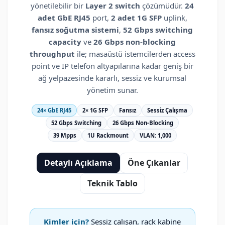
yönetilebilir bir
Layer 2 switch
çözümüdür.
24
adet GbE RJ45
port,
2 adet 1G SFP
uplink,
fansız soğutma sistemi
,
52 Gbps switching
capacity
ve
26 Gbps non-blocking
throughput
ile; masaüstü istemcilerden access
point ve IP telefon altyapılarına kadar geniş bir
ağ yelpazesinde kararlı, sessiz ve kurumsal
yönetim sunar.
24× GbE RJ45
2× 1G SFP
Fansız
Sessiz Çalışma
52 Gbps Switching
26 Gbps Non-Blocking
39 Mpps
1U Rackmount
VLAN: 1,000
Detaylı Açıklama
Öne Çıkanlar
Teknik Tablo
Kimler için?
Sessiz çalışan, rack kabine