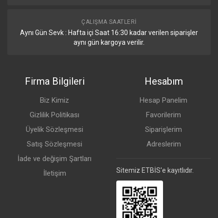
Jumbo Frames
Evet
ÇALIŞMA SAATLERI
LLDP-MED
Evet
Aynı Gün Sevk : Hafta içi Saat 16:30 kadar verilen siparişler
aynı gün kargoya verilir.
Voice VLAN
Evet
Loop Protection
Evet
Firma Bilgileri
Hesabım
Virtual Network Override
Evet
Biz Kimiz
Hesap Panelim
Gizlilik Politikası
Favorilerim
Donanım
Üyelik Sözleşmesi
Siparişlerim
Maks. Güç Tüketimi
25W
Satış Sözleşmesi
Adreslerim
Güç Yöntemi
Universal input, 100–240V AC,
İade ve değişim Şartları
50/60 Hz
Sitemiz ETBİS'e kayıtlıdır.
İletişim
Power Input Method
AC input
Güç Kaynağı
AC/DC, internal, 36W