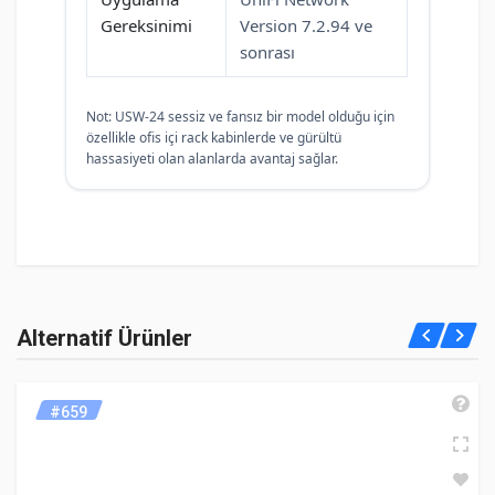
Gereksinimi
Version 7.2.94 ve
sonrası
Not: USW-24 sessiz ve fansız bir model olduğu için
özellikle ofis içi rack kabinlerde ve gürültü
hassasiyeti olan alanlarda avantaj sağlar.
Henüz cevaplanmış soru bulunmuyor. İlk soruyu siz
Alternatif Ürünler
Teknik özellikler
sorabilirsiniz.
admin
9-8-2026
Genel Bakış
#659
UBNT UniFi Standard 24 (USW-
UBNT UniFi Standard 24 (USW-24), 24 adet Gigabit RJ45 portu, 2
Boyutlar
442 × 200 × 44 mm (17.4 × 7.9 ×
24) | 24 Port Gigabit, 2 SFP,
adet 1G SFP uplink bağlantısı ve tamamen fansız sessiz
1.7")
soğutma sistemiyle ofis, mağaza, okul ve profesyonel işletme