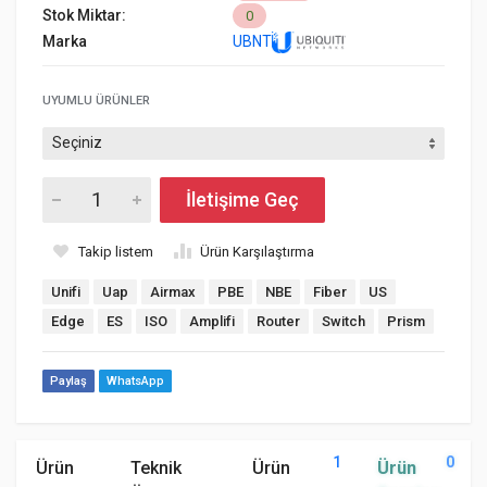
Stok Miktar:
0
Marka
UBNT
UYUMLU ÜRÜNLER
İletişime Geç
Takip listem
Ürün Karşılaştırma
Unifi
Uap
Airmax
PBE
NBE
Fiber
US
Edge
ES
ISO
Amplifi
Router
Switch
Prism
Paylaş
WhatsApp
1
0
Ürün
Teknik
Ürün
Ürün