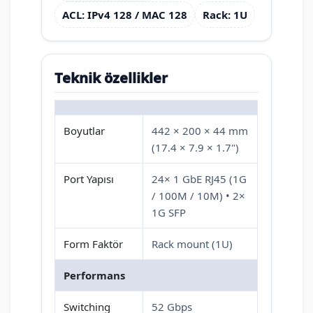
ACL: IPv4 128 / MAC 128
Rack: 1U
Teknik özellikler
Boyutlar
442 × 200 × 44 mm
(17.4 × 7.9 × 1.7")
Port Yapısı
24× 1 GbE RJ45 (1G
/ 100M / 10M) • 2×
1G SFP
Form Faktör
Rack mount (1U)
Performans
Switching
52 Gbps