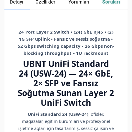
Detayı
Özellikler
Yorumları
Soruları
24 Port Layer 2 Switch • (24) GbE RJ45 • (2)
1G SFP uplink • Fansız ve sessiz soğutma •
52 Gbps switching capacity • 26 Gbps non-
blocking throughput • 1U rackmount
UBNT UniFi Standard
24 (USW-24) — 24× GbE,
2× SFP ve Fansız
Soğutma Sunan Layer 2
UniFi Switch
UniFi Standard 24 (USW-24)
; ofisler,
mağazalar, eğitim kurumları ve profesyonel
işletme ağları için tasarlanmış, sessiz çalışan ve