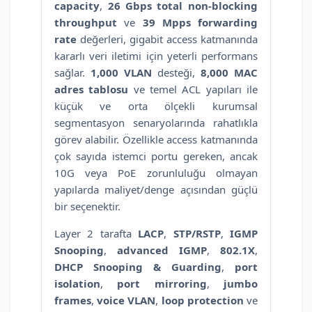
capacity
,
26 Gbps total non-blocking
throughput
ve
39 Mpps forwarding
rate
değerleri, gigabit access katmanında
kararlı veri iletimi için yeterli performans
sağlar.
1,000 VLAN
desteği,
8,000 MAC
adres tablosu
ve temel ACL yapıları ile
küçük ve orta ölçekli kurumsal
segmentasyon senaryolarında rahatlıkla
görev alabilir. Özellikle access katmanında
çok sayıda istemci portu gereken, ancak
10G veya PoE zorunluluğu olmayan
yapılarda maliyet/denge açısından güçlü
bir seçenektir.
Layer 2 tarafta
LACP
,
STP/RSTP
,
IGMP
Snooping
,
advanced IGMP
,
802.1X
,
DHCP Snooping & Guarding
,
port
isolation
,
port mirroring
,
jumbo
frames
,
voice VLAN
,
loop protection
ve