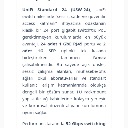
UniFi Standard 24 (USW-24)
, UniFi
switch ailesinde “sessiz, sade ve güvenilir
access katmanı” ihtiyacına odaklanan
klasik bir 24 port gigabit switch’tir. PoE
gerektirmeyen kurulumlarda en büyük
avantajı,
24 adet 1 GbE RJ45
portu ve
2
adet 1G SFP
uplink’i tek kasada
birleştirirken tamamen
fansız
çalışabilmesidir. Bu sayede açık ofisler,
sessiz çalışma alanları, muhasebe/ofis
ağları, okul laboratuvarları ve standart
kullanıcı erişim katmanlarında oldukça
dengeli bir çözüm sunar. 1U rackmount
yapısı ile ağ kabinlerine kolayca yerleşir
ve kurumsal düzenli altyapı kurulumuna
uyum sağlar.
Performans tarafında
52 Gbps switching