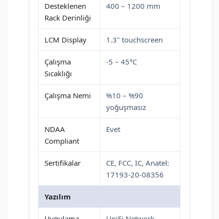
Desteklenen
400 – 1200 mm
Rack Derinliği
LCM Display
1.3" touchscreen
Çalışma
-5 – 45°C
Sıcaklığı
Çalışma Nemi
%10 – %90
yoğuşmasız
NDAA
Evet
Compliant
Sertifikalar
CE, FCC, IC, Anatel:
17193-20-08356
Yazılım
Uygulama
UniFi Network