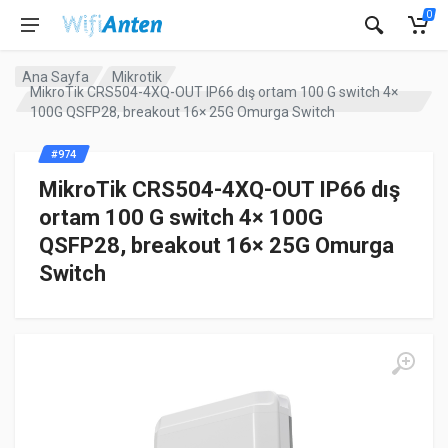
0
Ana Sayfa
Mikrotik
MikroTik CRS504-4XQ-OUT IP66 dış ortam 100 G switch 4×
100G QSFP28, breakout 16× 25G Omurga Switch
#974
MikroTik CRS504-4XQ-OUT IP66 dış
ortam 100 G switch 4× 100G
QSFP28, breakout 16× 25G Omurga
Switch