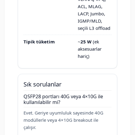
ACL, MLAG,
LACP, Jumbo,
IGMP/MLD,
seçili L3 offload
Tipik tüketim
~
25 W
(ek
aksesuarlar
hariç)
Sık sorulanlar
QSFP28 portları 40G veya 4×10G ile
kullanılabilir mi?
Evet. Geriye uyumluluk sayesinde 40G
modüllerle veya 4×10G breakout ile
çalışır.