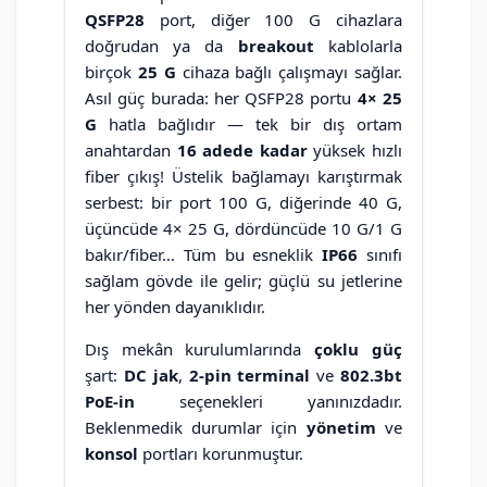
QSFP28
port, diğer 100 G cihazlara
doğrudan ya da
breakout
kablolarla
birçok
25 G
cihaza bağlı çalışmayı sağlar.
Asıl güç burada: her QSFP28 portu
4× 25
G
hatla bağlıdır — tek bir dış ortam
anahtardan
16 adede kadar
yüksek hızlı
fiber çıkış! Üstelik bağlamayı karıştırmak
serbest: bir port 100 G, diğerinde 40 G,
üçüncüde 4× 25 G, dördüncüde 10 G/1 G
bakır/fiber… Tüm bu esneklik
IP66
sınıfı
sağlam gövde ile gelir; güçlü su jetlerine
her yönden dayanıklıdır.
Dış mekân kurulumlarında
çoklu güç
şart:
DC jak
,
2-pin terminal
ve
802.3bt
PoE-in
seçenekleri yanınızdadır.
Beklenmedik durumlar için
yönetim
ve
konsol
portları korunmuştur.