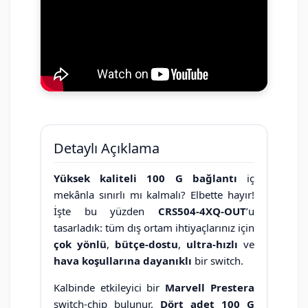
Detaylı Açıklama
Yüksek kaliteli 100 G bağlantı
iç
mekânla sınırlı mı kalmalı? Elbette hayır!
İşte bu yüzden
CRS504-4XQ-OUT
’u
tasarladık: tüm dış ortam ihtiyaçlarınız için
çok yönlü
,
bütçe-dostu
,
ultra-hızlı
ve
hava koşullarına dayanıklı
bir switch.
Kalbinde etkileyici bir
Marvell Prestera
switch-chip bulunur.
Dört adet 100 G