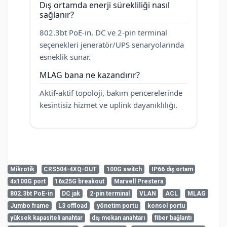
Dış ortamda enerji sürekliliği nasıl
sağlanır?
802.3bt PoE-in, DC ve 2-pin terminal
seçenekleri jeneratör/UPS senaryolarında
esneklik sunar.
MLAG bana ne kazandırır?
Aktif-aktif topoloji, bakım pencerelerinde
kesintisiz hizmet ve uplink dayanıklılığı.
Mikrotik
CRS504-4XQ-OUT
100G switch
IP66 dış ortam
4x100G port
16x25G breakout
Marvell Prestera
Henüz cevaplanmış soru bulunmuyor. İlk soruyu siz
802.3bt PoE-in
DC jak
2-pin terminal
VLAN
ACL
MLAG
sorabilirsiniz.
Teknik Özellikler
Jumbo frame
L3 offload
yönetim portu
konsol portu
admin
8-8-2026
yüksek kapasiteli anahtar
dış mekan anahtarı
fiber bağlantı