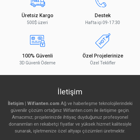
PoE Girişi
802.3 bt uyumlu
Üretsiz Kargo
Destek
Yorumu Gönder
500$ üzeri
Hafta içi 09-17:30
Soğutma Türü
Pasif
PoE Giriş Gerilimi
43 – 57 V
Ethernet
100% Güvenli
Özel Projelerinize
3D Güvenli Ödeme
Özel Teklifler
Detaylar
10/100 Ethernet Portu
1
İletişim
Fiber Bağlantılar
İletişim | Wifianten.com
Ağ ve haberleşme teknolojilerindeki
güvenilir çözüm ortağınız Wifianten.com ile iletişime geçin.
Detaylar
Amacımız; projelerinizde ihtiyaç duyduğunuz profesyonel
donanımları en rekabetçi fiyatlar ve yüksek hizmet kalitesiyle
100 G QSFP28 Port Sayısı
4
sunarak, işletmenize özel altyapı çözümleri üretmektir.