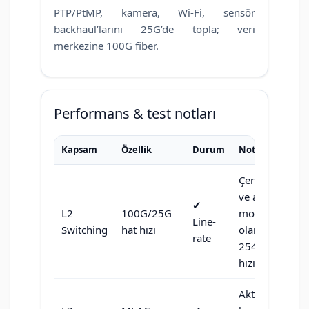
PTP/PtMP, kamera, Wi-Fi, sensör
backhaul’larını 25G’de topla; veri
merkezine 100G fiber.
Performans & test notları
Kapsam
Özellik
Durum
Not
Çerçeve boyut
ve akış
✔︎
L2
100G/25G
modeline bağl
Line-
Switching
hat hızı
olarak RFC
rate
2544’te hat
hızına ulaşır.
Aktif-aktif şasi,