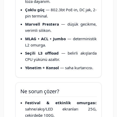
toza dayanım.
Çoklu güç
— 802.3bt PoE-in, DC jak, 2-
pin terminal.
Marvell Prestera
— düşük gecikme,
verimli silikon.
MLAG • ACL • Jumbo
— deterministik
L2 omurga.
Seçili L3 offload
— belirli akışlarda
CPU yükünü azaltır.
Yönetim + Konsol
— saha kurtarıcısı.
Ne sorun çözer?
Festival & etkinlik omurgası:
sahne/akış/LED ekranları 25G,
çekirdeğe 100G.