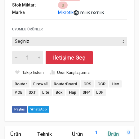
Stok Miktar:
0
Marka
Mikrotik
UYUMLU ÜRÜNLER
İletişime Geç
Takip listem
Ürün Karşılaştırma
Router
Firewall
RouterBoard
CRS
CCR
Hex
POE
SXT
Lİte
Box
Hap
SFP
LDF
Paylaş
WhatsApp
1
0
Ürün
Teknik
Ürün
Ürün