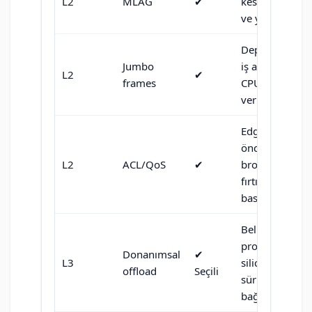
L2
MLAG
✔︎
kesintisiz bak
ve yedeklilik.
Depolama/vid
Jumbo
iş akışlarında
L2
✔︎
frames
CPU ve protok
verimini artırır.
Edge’de politik
önceliklendirm
L2
ACL/QoS
✔︎
broadcast
fırtınalarını
bastırma.
Belirli IPv4/IP
profillerinde
Donanımsal
✔︎
L3
silicon offload;
offload
Seçili
sürüme/konfig
bağlıdır.