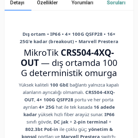
Detayı
Özellikler
Yorumları
Soruları
Dış ortam • IP66 • 4× 100G QSFP28 • 16×
25G’e kadar (breakout) • Marvell Prestera
MikroTik
CRS504-4XQ-
OUT
— dış ortamda 100
G deter­ministik omurga
Yüksek kaliteli
100 GbE
bağlantı yalnızca kapalı
alanların ayrıcalığı olmamalı.
CRS504-4XQ-
OUT
,
4× 100G QSFP28
portu ve her porta
ayrılan
4× 25G
hat ile tek kasada
16 adede
kadar
yüksek hızlı fiber arayüz sunar.
IP66
sınıfı gövde,
DC jak
+
2-pin terminal
+
802.3bt PoE-in
ile çoklu güç;
yönetim &
konsol
portları ve
Marvell Prestera
switch-