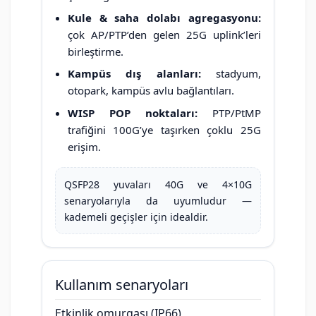
Kule & saha dolabı agregasyonu:
çok AP/PTP’den gelen 25G uplink’leri
birleştirme.
Kampüs dış alanları:
stadyum,
otopark, kampüs avlu bağlantıları.
WISP POP noktaları:
PTP/PtMP
trafiğini 100G’ye taşırken çoklu 25G
erişim.
QSFP28 yuvaları 40G ve 4×10G
senaryolarıyla da uyumludur —
kademeli geçişler için idealdir.
Kullanım senaryoları
Etkinlik omurgası (IP66)