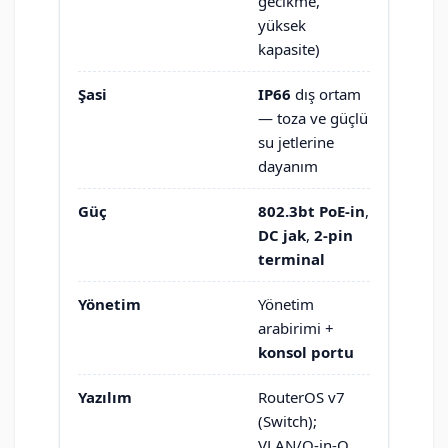
gecikme,
yüksek
kapasite)
Şasi
IP66
dış ortam
— toza ve güçlü
su jetlerine
dayanım
Güç
802.3bt PoE-in
,
DC jak
,
2-pin
terminal
Yönetim
Yönetim
arabirimi +
konsol portu
Yazılım
RouterOS v7
(Switch);
VLAN/Q-in-Q,