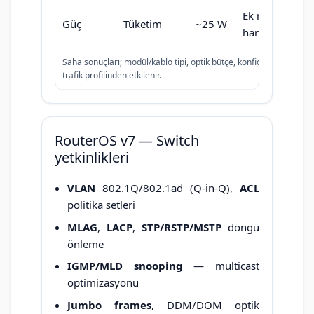
Ek modül/kabl
Güç
Tüketim
~25 W
hariç tipik değe
Saha sonuçları; modül/kablo tipi, optik bütçe, konfigürasyon ve
trafik profilinden etkilenir.
RouterOS v7 — Switch
yetkinlikleri
VLAN
802.1Q/802.1ad (Q-in-Q),
ACL
politika setleri
MLAG
,
LACP
,
STP/RSTP/MSTP
döngü
önleme
IGMP/MLD snooping
— multicast
optimizasyonu
Jumbo frames
, DDM/DOM optik