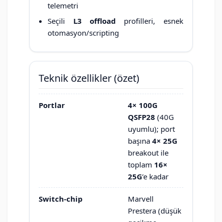
telemetri
Seçili
L3 offload
profilleri, esnek
otomasyon/scripting
Teknik özellikler (özet)
Portlar
4× 100G
QSFP28
(40G
uyumlu); port
başına
4× 25G
breakout ile
toplam
16×
25G
’e kadar
Switch-chip
Marvell
Prestera (düşük