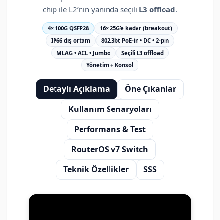
chip ile L2’nin yanında seçili
L3 offload
.
4× 100G QSFP28
16× 25G’e kadar (breakout)
IP66 dış ortam
802.3bt PoE-in • DC • 2-pin
MLAG • ACL • Jumbo
Seçili L3 offload
Yönetim + Konsol
Detaylı Açıklama
Öne Çıkanlar
Kullanım Senaryoları
Performans & Test
RouterOS v7 Switch
Teknik Özellikler
SSS