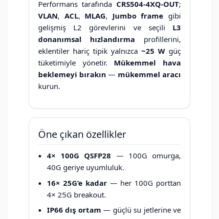
Performans tarafında
CRS504-4XQ-OUT
;
VLAN
,
ACL
,
MLAG
,
Jumbo frame
gibi
gelişmiş L2 görevlerini ve seçili
L3
donanımsal hızlandırma
profillerini,
eklentiler hariç tipik yalnızca
~25 W
güç
tüketimiyle yönetir.
Mükemmel hava
beklemeyi bırakın
—
mükemmel aracı
kurun.
Öne çıkan özellikler
4× 100G QSFP28
— 100G omurga,
40G geriye uyumluluk.
16× 25G’e kadar
— her 100G porttan
4× 25G breakout.
IP66 dış ortam
— güçlü su jetlerine ve