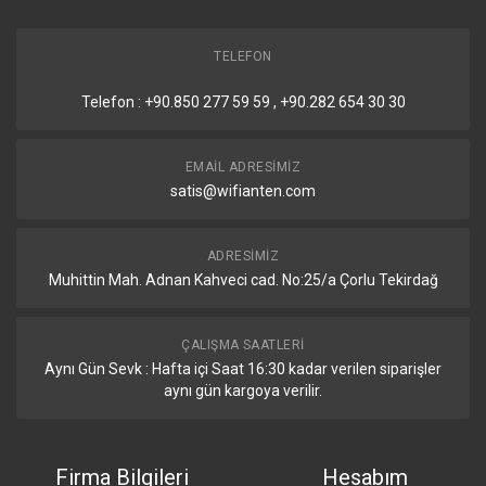
Çevresel Bağlantılar
TELEFON
Detaylar
Telefon : +90.850 277 59 59 , +90.282 654 30 30
Seri Konsol Portu
RJ45
EMAIL ADRESIMIZ
Diğer Özellikler
satis@wifianten.com
Detaylar
ADRESIMIZ
Muhittin Mah. Adnan Kahveci cad. No:25/a Çorlu Tekirdağ
PCB Sıcaklık Sensörü
Var
Voltaj Monitörü
Var
ÇALIŞMA SAATLERI
Aynı Gün Sevk : Hafta içi Saat 16:30 kadar verilen siparişler
Sertifikalar ve Onaylar
aynı gün kargoya verilir.
Detaylar
Firma Bilgileri
Hesabım