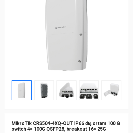
MikroTik CRS504-4XQ-OUT IP66 dış ortam 100 G
switch 4× 100G QSFP28, breakout 16× 25G