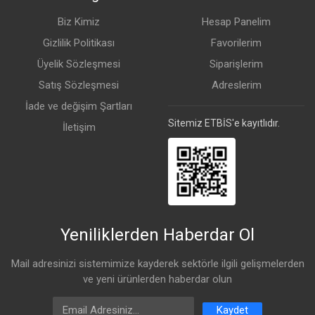
Sertifikalar
CE, EAC, RoHS
Biz Kimiz
Hesap Panelim
IP Koruma Sınıfı
IP66
Gizlilik Politikası
Favorilerim
Üyelik Sözleşmesi
Siparişlerim
Kutu İçeriği
Satış Sözleşmesi
Adreslerim
İade ve değişim Şartları
48 V 0.95 A Güç Adaptörü
Gigabit PoE Enjektör
Sitemiz ETBİS'e kayıtlıdır.
İletişim
2 Adet Hortum Kelepçesi
K-41 Montaj Seti
K-72 Montaj Seti
Yeniliklerden Haberdar Ol
Mail adresinizi sistemimize kayderek sektörle ilgili gelişmelerden
ve yeni ürünlerden haberdar olun
Email Address
Kaydet