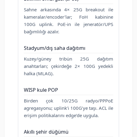
Sahne arkasında 4× 25G breakout ile
kameralar/encoder’lar; FoH kabinine
100G uplink. PoE-in ile jeneratör/UPS
bağımlılığı azalır.
Stadyum/dış saha dağıtımı
Kuzey/güney tribün 25G dağıtım
anahtarları; çekirdeğe 2× 100G yedekli
halka (MLAG).
WISP kule POP
Birden çok 10/25G radyo/PPPoE
agregasyonu; uplink’i 100G’ye taşı. ACL ile
erişim politikalarını edge’de uygula.
Akıllı şehir düğümü