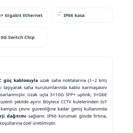
3× Gigabit Ethernet
IP66 kasa
10G Switch Chip
DC güç kablosuyla
uzak saha noktalarına (1–2 km)
i taşıyarak saha kurulumlarında kablo karmaşasını
sarlanmıştır. Uzak uçta 3×10G SFP+ uplink, 3×GbE
üzenli şekilde ayırır. Böylece CCTV kulelerinden IoT
n kampüs çevre güvenliğine kadar geniş kullanımda
rji dağıtımı
sağlanır. IP66 korumalı gövde fırtına,
oşullarına özel üretilmiştir.