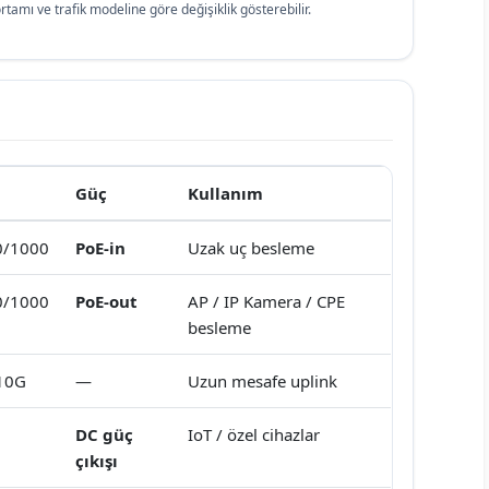
tamı ve trafik modeline göre değişiklik gösterebilir.
Güç
Kullanım
0/1000
PoE-in
Uzak uç besleme
0/1000
PoE-out
AP / IP Kamera / CPE
besleme
10G
—
Uzun mesafe uplink
DC güç
IoT / özel cihazlar
çıkışı