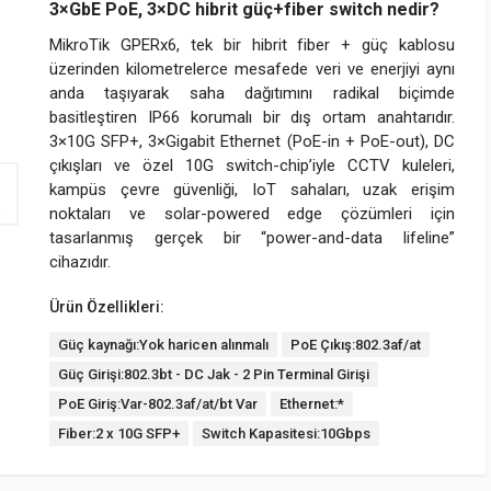
3×GbE PoE, 3×DC hibrit güç+fiber switch nedir?
MikroTik GPERx6, tek bir hibrit fiber + güç kablosu
üzerinden kilometrelerce mesafede veri ve enerjiyi aynı
anda taşıyarak saha dağıtımını radikal biçimde
basitleştiren IP66 korumalı bir dış ortam anahtarıdır.
3×10G SFP+, 3×Gigabit Ethernet (PoE-in + PoE-out), DC
çıkışları ve özel 10G switch-chip’iyle CCTV kuleleri,
kampüs çevre güvenliği, IoT sahaları, uzak erişim
noktaları ve solar-powered edge çözümleri için
tasarlanmış gerçek bir “power-and-data lifeline”
cihazıdır.
Ürün Özellikleri:
Güç kaynağı:Yok haricen alınmalı
PoE Çıkış:802.3af/at
Güç Girişi:802.3bt - DC Jak - 2 Pin Terminal Girişi
PoE Giriş:Var-802.3af/at/bt Var
Ethernet:*
Fiber:2 x 10G SFP+
Switch Kapasitesi:10Gbps