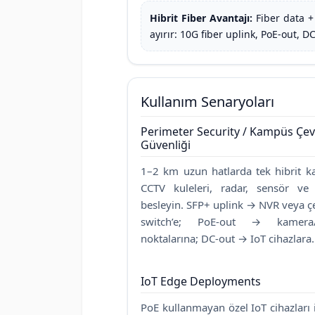
Hibrit Fiber Avantajı:
Fiber data +
ayırır: 10G fiber uplink, PoE-out, D
Kullanım Senaryoları
Perimeter Security / Kampüs Çev
Güvenliği
1–2 km uzun hatlarda tek hibrit ka
CCTV kuleleri, radar, sensör ve 
besleyin. SFP+ uplink → NVR veya ç
switch’e; PoE-out → kamera/
noktalarına; DC-out → IoT cihazlara.
IoT Edge Deployments
PoE kullanmayan özel IoT cihazları 