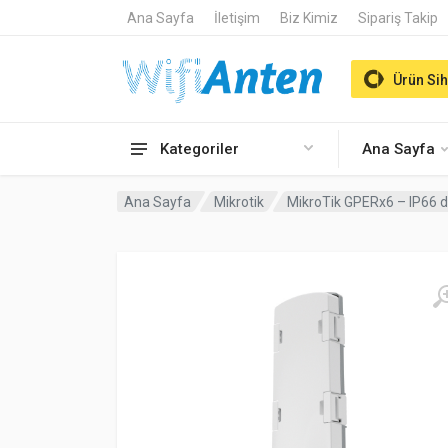
Ana Sayfa
İletişim
Biz Kimiz
Sipariş Takip
Ürün Sih
Kategoriler
Ana Sayfa
Ana Sayfa
Mikrotik
MikroTik GPERx6 – IP66 d