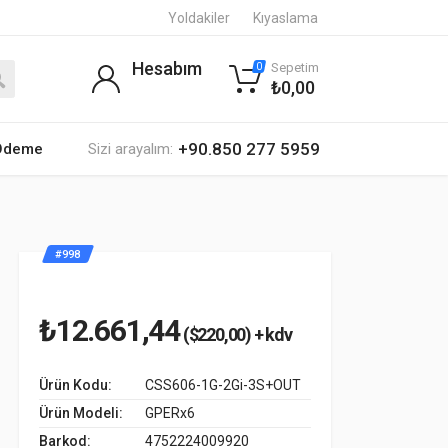
Yoldakiler
Kıyaslama
Hesabım
Sepetim
0
₺0,00
+90.850 277 5959
 Ödeme
Sizi arayalım:
#998
₺12.661,44
($220,00) + kdv
Ürün Kodu:
CSS606-1G-2Gi-3S+OUT
Ürün Modeli:
GPERx6
Barkod:
4752224009920