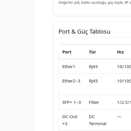
Değerler yük, kablo uzunluğu, güç kaybı, RF or
Port & Güç Tablosu
Port
Tür
Hız
Ether1
RJ45
10/10
Ether2–3
RJ45
10/10
SFP+ 1–3
Fiber
1/2.5/
DC-Out
DC
—
×3
Terminal