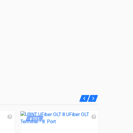
#732
#974