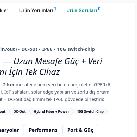
1
0
kler
Ürün Yorumları
Ürün Soruları
in/out) • DC-out • IP66 • 10G switch-chip
6
—
Uzun Mesafe Güç + Veri
mı İçin Tek Cihaz
1–2 km
mesafede hem veri hem enerji iletin. GPERx6,
, IoT sahaları, solar edge yapıları ve zorlu dış ortam
t + DC-out dağıtımını tek IP66 gövdede birleştirir.
/out
DC-Out
Hybrid Fiber + Power
10G Switch Chip
naryolar
Performans
Port & Güç