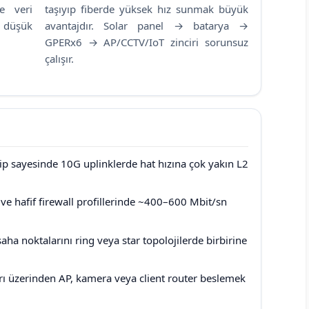
le veri
taşıyıp fiberde yüksek hız sunmak büyük
 düşük
avantajdır. Solar panel → batarya →
GPERx6 → AP/CCTV/IoT zinciri sorunsuz
çalışır.
p sayesinde 10G uplinklerde hat hızına çok yakın L2
ve hafif firewall profillerinde ~400–600 Mbit/sn
aha noktalarını ring veya star topolojilerde birbirine
 üzerinden AP, kamera veya client router beslemek