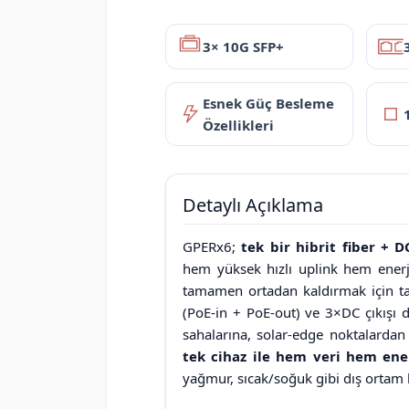
3× 10G SFP+
Esnek Güç Besleme
Özellikleri
Detaylı Açıklama
GPERx6;
tek bir hibrit fiber + 
hem yüksek hızlı uplink hem enerj
tamamen ortadan kaldırmak için ta
(PoE-in + PoE-out) ve 3×DC çıkışı d
sahalarına, solar-edge noktalarda
tek cihaz ile hem veri hem ene
yağmur, sıcak/soğuk gibi dış ortam k