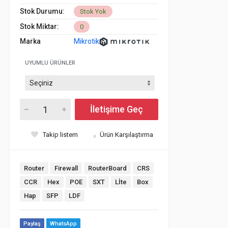
Stok Durumu:
Stok Yok
Stok Miktar:
0
Marka
Mikrotik
UYUMLU ÜRÜNLER
İletişime Geç
Takip listem
Ürün Karşılaştırma
Router
Firewall
RouterBoard
CRS
CCR
Hex
POE
SXT
Lİte
Box
Hap
SFP
LDF
Paylaş
WhatsApp