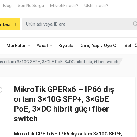
Blog
Seri No Sorgu
Mikrotik nedir?
UBNT nedir?
irbazı
Markalar
Yasal
Kıyasla
Giriş Yap / Üye Ol
Self
ış ortam 3×10G SFP+, 3×GbE PoE, 3×DC hibrit güç+fiber switch
MikroTik GPERx6 – IP66 dış
ortam 3×10G SFP+, 3×GbE
PoE, 3×DC hibrit güç+fiber
switch
MikroTik GPERx6 – IP66 dış ortam 3×10G SFP+,