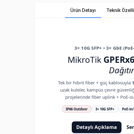
Ürün Detayı
Teknik Özelli
3× 10G SFP+ • 3× GbE (PoE-
MikroTik
GPERx
Dağıtı
Tek bir hibrit fiber + güç kablosuyla
uzak kuleler, kampüs çevre güvenliği
projelerinde fiber uplink + PoE-ou
IP66 Outdoor
3× 10G SFP+
PoE-in
Detaylı Açıklama
Se