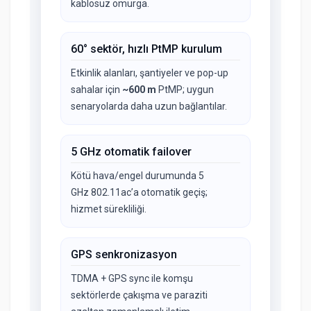
kablosuz omurga.
60° sektör, hızlı PtMP kurulum
Etkinlik alanları, şantiyeler ve pop-up
sahalar için
~600 m
PtMP; uygun
senaryolarda daha uzun bağlantılar.
5 GHz otomatik failover
Kötü hava/engel durumunda 5
GHz 802.11ac’a otomatik geçiş;
hizmet sürekliliği.
GPS senkronizasyon
TDMA + GPS sync ile komşu
sektörlerde çakışma ve paraziti