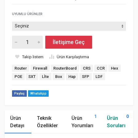
UYUMLU ÜRÜNLER
İletişime Geç
Takip listem
Ürün Karşılaştırma
Router
Firewall
RouterBoard
CRS
CCR
Hex
POE
SXT
Lİte
Box
Hap
SFP
LDF
Paylaş
WhatsApp
1
0
Ürün
Teknik
Ürün
Ürün
Detayı
Özellikler
Yorumları
Soruları