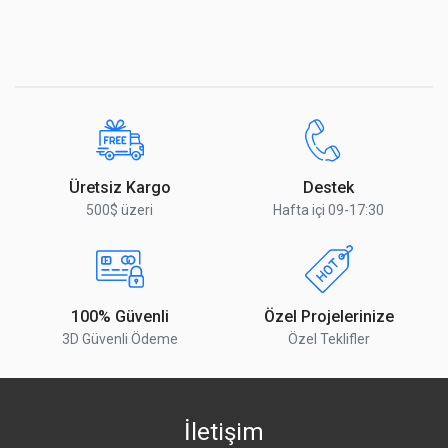
Soğutma
Pasif
Montaj
Direk montaj (bracket + kelepçe
kutuda)
Yorumu Gönder
Kutu İçeriği
Üretsiz Kargo
Destek
Cihaz
CubeG-5ac60ay-SA
500$ üzeri
Hafta içi 09-17:30
Adaptör
24 V / 0.8 A
güç adaptörü
PoE enjektör
Gigabit PoE
enjektör
Montaj donanımı
Cube montaj aparatı (bracket) +
100% Güvenli
Özel Projelerinize
metal kelepçe
3D Güvenli Ödeme
Özel Teklifler
Kutu içeriği bölge/partiye göre farklılık gösterebilir.
İletişim