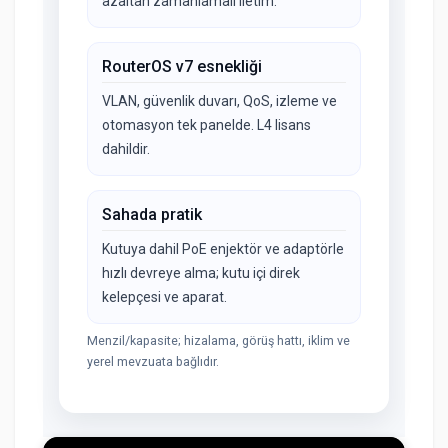
azaltan zamanlamalı iletim.
RouterOS v7 esnekliği
VLAN, güvenlik duvarı, QoS, izleme ve
otomasyon tek panelde. L4 lisans
dahildir.
Sahada pratik
Kutuya dahil PoE enjektör ve adaptörle
hızlı devreye alma; kutu içi direk
kelepçesi ve aparat.
Menzil/kapasite; hizalama, görüş hattı, iklim ve
yerel mevzuata bağlıdır.