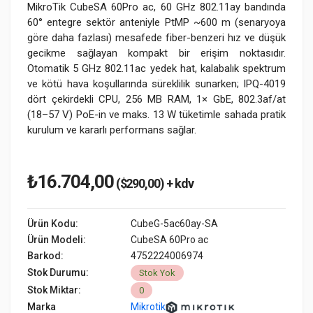
MikroTik CubeSA 60Pro ac, 60 GHz 802.11ay bandında
60° entegre sektör anteniyle PtMP ~600 m (senaryoya
göre daha fazlası) mesafede fiber-benzeri hız ve düşük
gecikme sağlayan kompakt bir erişim noktasıdır.
Otomatik 5 GHz 802.11ac yedek hat, kalabalık spektrum
ve kötü hava koşullarında süreklilik sunarken; IPQ-4019
dört çekirdekli CPU, 256 MB RAM, 1× GbE, 802.3af/at
(18–57 V) PoE-in ve maks. 13 W tüketimle sahada pratik
kurulum ve kararlı performans sağlar.
₺16.704,00
($290,00) + kdv
Ürün Kodu:
CubeG-5ac60ay-SA
Ürün Modeli:
CubeSA 60Pro ac
Barkod:
4752224006974
Stok Durumu:
Stok Yok
Stok Miktar:
0
Marka
Mikrotik