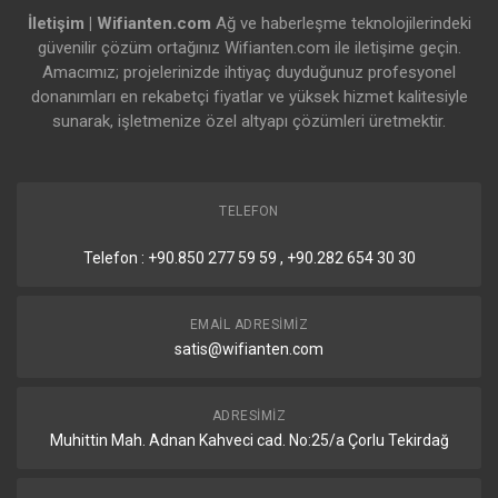
İletişim | Wifianten.com
Ağ ve haberleşme teknolojilerindeki
güvenilir çözüm ortağınız Wifianten.com ile iletişime geçin.
Amacımız; projelerinizde ihtiyaç duyduğunuz profesyonel
donanımları en rekabetçi fiyatlar ve yüksek hizmet kalitesiyle
sunarak, işletmenize özel altyapı çözümleri üretmektir.
TELEFON
Telefon : +90.850 277 59 59 , +90.282 654 30 30
EMAIL ADRESIMIZ
satis@wifianten.com
ADRESIMIZ
Muhittin Mah. Adnan Kahveci cad. No:25/a Çorlu Tekirdağ