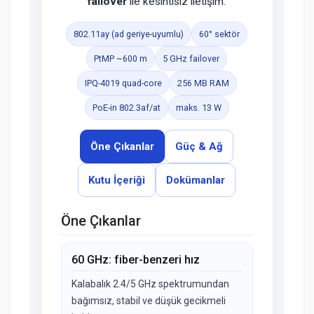
failover
ile kesintisiz iletişim.
802.11ay (ad geriye-uyumlu)
60° sektör
PtMP ~600 m
5 GHz failover
IPQ-4019 quad-core
256 MB RAM
PoE-in 802.3af/at
maks. 13 W
Öne Çıkanlar
Güç & Ağ
Kutu İçeriği
Dokümanlar
Öne Çıkanlar
60 GHz: fiber-benzeri hız
Kalabalık 2.4/5 GHz spektrumundan
bağımsız, stabil ve düşük gecikmeli