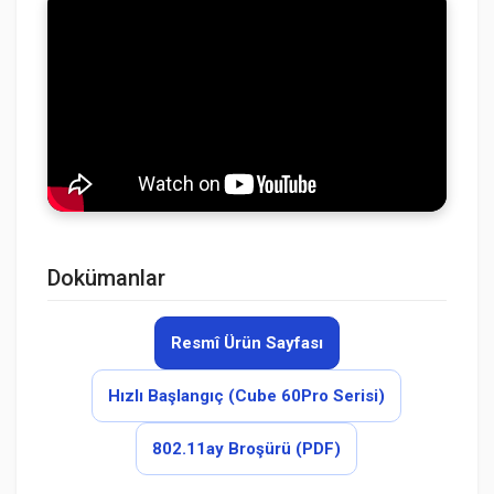
Dokümanlar
Resmî Ürün Sayfası
Hızlı Başlangıç (Cube 60Pro Serisi)
802.11ay Broşürü (PDF)