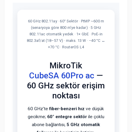
60 GHz 802.11ay · 60° Sektör · PtMP ~600 m
(senaryoya göre 800 m’ye kadar) · 5 GHz
802.11ac otomatik yedek · 1× GbE · PoE-in
802.3af/at (18–57 V) · maks. 13 W · −40 °C ↔
+70 °C · RouterOS L4
MikroTik
CubeSA 60Pro ac
—
60 GHz sektör erişim
noktası
60 GHz’te
fiber-benzeri hız
ve düşük
gecikme;
60° entegre sektör
ile çoklu
abone bağlantısı,
5 GHz otomatik