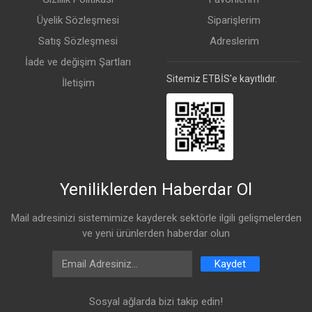
Üyelik Sözleşmesi
Siparişlerim
RF Detayları
Satış Sözleşmesi
Adreslerim
Çalışma Frekansı
57 to 66 GHz
İade ve değişim Şartları
*
*bulunduğunuz
bölgeye göre
Sitemiz ETBİS'e kayıtlıdır.
İletişim
değişebilir.
GPS
Evet
Kanal Genişliği
2160 MHz/4320
MHz (channel
bonding ekinken)
Yeniliklerden Haberdar Ol
Çalışma Frekansları
58320, 59400,
60480, 61560,
Mail adresinizi sistemimize kayderek sektörle ilgili gelişmelerden
62640, 63720,
ve yeni ürünlerden haberdar olun
64800 MHz*
Kanal
genişliğine göre
Email Address
Kaydet
farklılık
gösterebilir.
Sosyal ağlarda bizi takip edin!
Işınım
HPOL: NaN (Anten