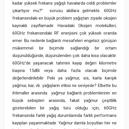
kadar yüksek frekans yağışlı havalarda ciddi problemler
çıkartıyor mu?”
sorusu akıllara gelmekte. 60GHz
frekansındaki en büyük problem yağıştan ziyade oksijen
kaynaklı zayıflamadır. Havadaki Oksijen molekülleri,
60GHz frekansındaki RF enerjisini çok yüksek oranda
emer. Bu nedenle bağlantı mesafeleri engelsiz görüşün
mükemmel bir biçimde sağlandığı bir ortam
düşünüldüğünde, düşünülenden çok daha kısa olacaktır.
60GHz'de yaşanacak tahmini kayıp değeri kilometre
başına 15dBi veya daha fazla olacak biçimde
değerlendirilebilir. Peki ya yağmur, sis, karla karışık
yağmur, kar, vb. yağışların etkisi ne seviyede? Elbette bu
ihtimaller arasında
yağmur bağlantı problemlerinin en
büyük sebepleri arasında, fakat yağmur çeşitlilik
gösterebilen bir yağış türü olduğu için, 60GHz
frekansında farklı yağış durumlarında farklı performans
kayıpları yaşanmaktadır. Yağmur damla boyutları her ne