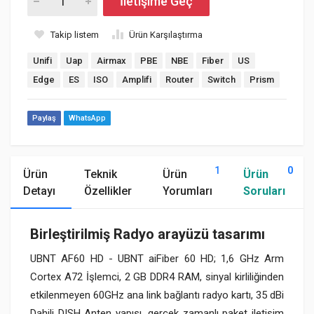
İletişime Geç
Takip listem
Ürün Karşılaştırma
Unifi
Uap
Airmax
PBE
NBE
Fiber
US
Edge
ES
ISO
Amplifi
Router
Switch
Prism
Paylaş
WhatsApp
1
0
Ürün
Teknik
Ürün
Ürün
Detayı
Özellikler
Yorumları
Soruları
Birleştirilmiş Radyo arayüzü tasarımı
UBNT AF60 HD - UBNT aiFiber 60 HD; 1,6 GHz Arm
Cortex A72 İşlemci, 2 GB DDR4 RAM, sinyal kirliliğinden
etkilenmeyen 60GHz ana link bağlantı radyo kartı, 35 dBi
Dahili DISH Anten yapısı, gerçek zamanlı paket iletişim