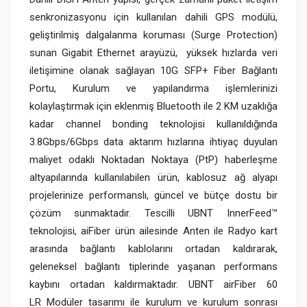
senkronizasyonu için kullanılan dahili GPS modülü,
geliştirilmiş dalgalanma koruması (Surge Protection)
sunan Gigabit Ethernet arayüzü, yüksek hızlarda veri
iletişimine olanak sağlayan 10G SFP+ Fiber Bağlantı
Portu, Kurulum ve yapılandırma işlemlerinizi
kolaylaştırmak için eklenmiş Bluetooth ile 2 KM uzaklığa
kadar channel bonding teknolojisi kullanıldığında
3.8Gbps/6Gbps data aktarım hızlarına ihtiyaç duyulan
maliyet odaklı Noktadan Noktaya (PtP) haberleşme
altyapılarında kullanılabilen ürün, kablosuz ağ alyapı
projelerinize performanslı, güncel ve bütçe dostu bir
çözüm sunmaktadır.
Tescilli UBNT InnerFeed™
teknolojisi, aiFiber ürün ailesinde Anten ile Radyo kart
arasında bağlantı kablolarını ortadan kaldırarak,
geleneksel bağlantı tiplerinde yaşanan performans
kaybını ortadan kaldırmaktadır.
UBNT airFiber 60
LR
Modüler tasarımı ile kurulum ve kurulum sonrası