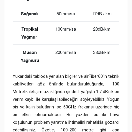
Sağanak
50mm/sa
17dB / km
Tropikal
100mm/sa
28dB/km
Yağmur
Muson
200mm/sa
38dB/km
Yağmuru
Yukarıdaki tabloda yer alan bilgiler ve airFiber60'ın teknik
kabiliyetleri göz önünde bulundurulduğunda;
100
Metrelik iletişim uzaklığında şiddetli yağışta 1.7 dBi’lik bir
verim kaybı ile karşılaşılabileceğini söyleyebiliriz.
Yoğun
sis ve kalın bulutların ise 60GHz frekansı üzerinde hiç
bir etkisi olmamaktadır. Bu yüzden bu iki hava
koşulunun problem yaratma ihtimalini rahatlıkla gözardı
edebilirsiniz. Özetle; 100-200 metre gibi kısa