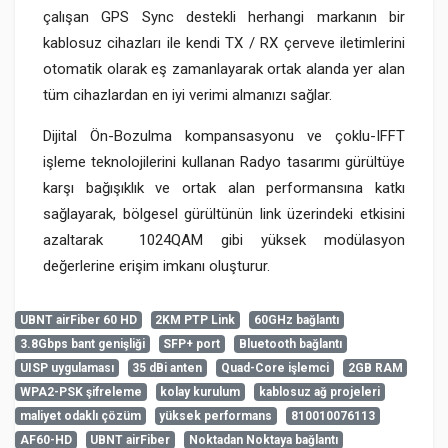
çalışan GPS Sync destekli herhangi markanın bir
kablosuz cihazları ile kendi TX / RX çerveve iletimlerini
otomatik olarak eş zamanlayarak ortak alanda yer alan
tüm cihazlardan en iyi verimi almanızı sağlar.
Dijital Ön-Bozulma kompansasyonu ve çoklu-IFFT
işleme teknolojilerini kullanan Radyo tasarımı gürültüye
karşı bağışıklık ve ortak alan performansına katkı
sağlayarak, bölgesel gürültünün link üzerindeki etkisini
azaltarak 1024QAM gibi yüksek modülasyon
değerlerine erişim imkanı oluşturur.
UBNT airFiber 60 HD
2KM PTP Link
60GHz bağlantı
3.8Gbps bant genişliği
SFP+ port
Bluetooth bağlantı
Henüz cevaplanmış soru bulunmuyor. İlk soruyu siz
Sistem Detayları ve Uygunluk
UISP uygulaması
35 dBi anten
Quad-Core işlemci
2GB RAM
sorabilirsiniz.
admin
WPA2-PSK şifreleme
kolay kurulum
kablosuz ağ projeleri
8-8-2026
İşlemci Özellikleri
Quad-Core ARM® Cortex ® A72
maliyet odaklı çözüm
yüksek performans
810010076113
at 1.6 GHz
AF60-HD
UBNT airFiber
Noktadan Noktaya bağlantı