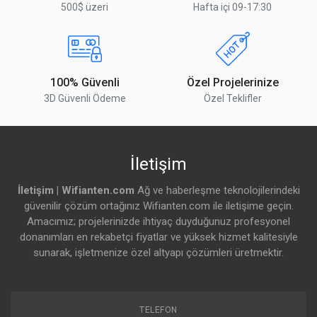
500$ üzeri
Hafta içi 09-17:30
En Yüksek Bant Genişliği
60 GHz: 3.8 Gbps/6
Gbps (channel
bonding etkinken)
En Uzak Mesafe
2 KM
100% Güvenli
Özel Projelerinize
3D Güvenli Ödeme
Özel Teklifler
Şifreleme
WPA2-PSK (AES)
Yazılım Detayları
İletişim
İşletim Sistemi
airFiber ®
İletişim | Wifianten.com
Ağ ve haberleşme teknolojilerindeki
Çalışma Modları
Sadece PtP
güvenilir çözüm ortağınız Wifianten.com ile iletişime geçin.
Amacımız; projelerinizde ihtiyaç duyduğunuz profesyonel
Servisler
UISP, ping
donanımları en rekabetçi fiyatlar ve yüksek hizmet kalitesiyle
watchdog, web
sunarak, işletmenize özel altyapı çözümleri üretmektir.
server, SSH server,
NTP client, system
log, device
discovery
TELEFON