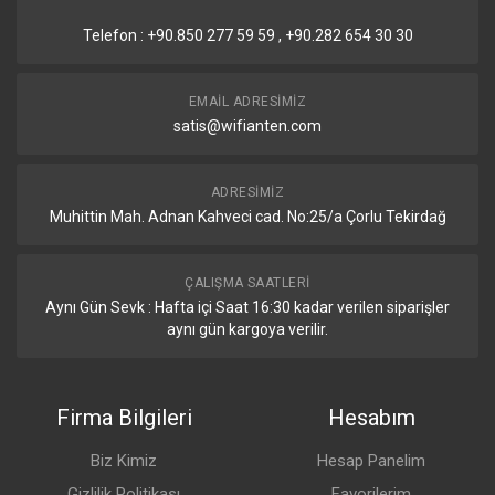
Araçlar
Beamform info,
discovery utility,
Telefon : +90.850 277 59 59 , +90.282 654 30 30
ping, trace route,
speed test
EMAIL ADRESIMIZ
Ağ Modları
Köprü Modu
satis@wifianten.com
Kablosuz Ayarlar
GPS sync* *GPS
UI/UXelementlerini
ADRESIMIZ
doldurmak için
Muhittin Mah. Adnan Kahveci cad. No:25/a Çorlu Tekirdağ
kullanılır.
Yönetim Arayüzü
UISP uygulaması
ÇALIŞMA SAATLERI
WEB UI üzerinden
Aynı Gün Sevk : Hafta içi Saat 16:30 kadar verilen siparişler
kolay kurulum için
aynı gün kargoya verilir.
Bluetooth
yönetimi
En Düşük Sistem Gerekliliği
Herhangi bir
Firma Bilgileri
Hesabım
modern WEB
tarayıcısı/iOS veya
Biz Kimiz
Hesap Panelim
Android tabanlı
akıllı telefon
Gizlilik Politikası
Favorilerim