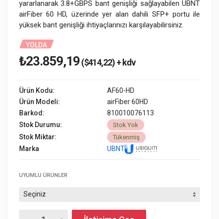
yararlanarak 3.8+GBPS bant genişliği sağlayabilen UBNT
airFiber 60 HD, üzerinde yer alan dahili SFP+ portu ile
yüksek bant genişliği ihtiyaçlarınızı karşılayabilirsiniz.
YOLDA
₺23.859,19
($414,22) + kdv
Ürün Kodu:
AF60-HD
Ürün Modeli:
airFiber 60HD
Barkod:
810010076113
Stok Durumu:
Stok Yok
Stok Miktar:
Tükenmiş
Marka
UBNT
UYUMLU ÜRÜNLER