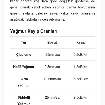
kadar coğrafi koşullara göre değişiklik gösterse de
genel olarak kabul edilen yağmur damla boyutlarına
göre meydana gelecek sinyal kalite kaybı oranlarını
aşağıdaki tablodan inceleyebilirsiniz.
Yağmur Kayıp Oranları
Tür
Boyut
Kayıp
Çiseleme
.25mm/sa
0.2dB/km
Hafif Yağmur
2.5mm/sa
1.8dB/km
Orta
12.5mm/sa
5.6dB/km
Yağmur
Şiddetli
25mm/sa
9.5dB/km
Yağmur