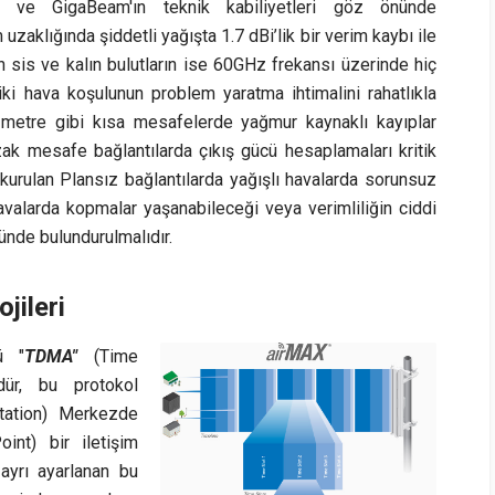
er ve GigaBeam'ın teknik kabiliyetleri göz önünde
zaklığında şiddetli yağışta 1.7 dBi’lik bir verim kaybı ile
un sis ve kalın bulutların ise 60GHz frekansı üzerinde hiç
ki hava koşulunun problem yaratma ihtimalini rahatlıkla
0 metre gibi kısa mesafelerde yağmur kaynaklı kayıplar
uzak mesafe bağlantılarda çıkış gücü hesaplamaları kritik
urulan Plansız bağlantılarda yağışlı havalarda sorunsuz
 havalarda kopmalar yaşanabileceği veya verimliliğin ciddi
nde bulundurulmalıdır.
jileri
ü "
TDMA"
(Time
dür, bu protokol
Station) Merkezde
int) bir iletişim
 ayrı ayarlanan bu