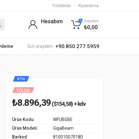
Yoldakiler
Kıyaslama
Hesabım
Sepetim
0
₺0,00
+90.850 277 5959
 Ödeme
Sizi arayalım:
#716
YOLDA
₺8.896,39
($154,58) + kdv
Ürün Kodu:
WFUBGBE
Ürün Modeli:
GigaBeam
Barkod:
810010070180