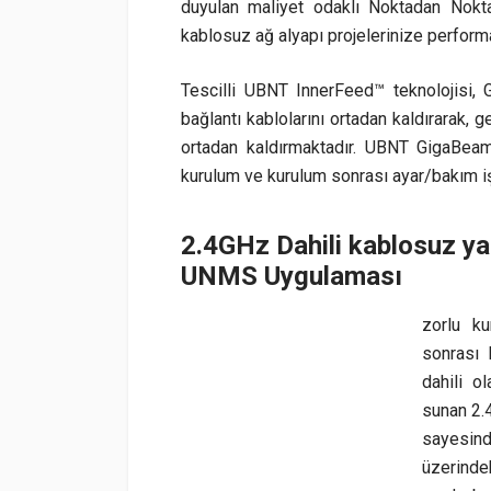
duyulan maliyet odaklı Noktadan Noktay
kablosuz ağ alyapı projelerinize perform
Tescilli UBNT InnerFeed™ teknolojisi,
bağlantı kablolarını ortadan kaldırarak,
ortadan kaldırmaktadır. UBNT GigaBeam
kurulum ve kurulum sonrası ayar/bakım işle
2.4GHz Dahili kablosuz ya
UNMS Uygulaması
zorlu ku
sonrası 
dahili o
sunan 2.4
sayesind
üzerindek