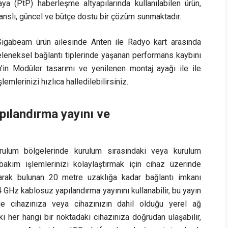
a (PtP) haberleşme altyapılarında kullanılabilen ürün,
anslı, güncel ve bütçe dostu bir çözüm sunmaktadır.
 Gigabeam ürün ailesinde Anten ile Radyo kart arasında
 geleneksel bağlantı tiplerinde yaşanan performans kaybını
'in Modüler tasarımı ve yenilenen montaj ayağı ile ile
mlerinizi hızlıca halledilebilirsiniz.
pılandırma yayını ve
rulum bölgelerinde kurulum sırasındaki veya kurulum
bakım işlemlerinizi kolaylaştırmak için cihaz üzerinde
larak bulunan 20 metre uzaklığa kadar bağlantı imkanı
 GHz kablosuz yapılandırma yayınını kullanabilir, bu yayın
e cihazınıza veya cihazınızın dahil olduğu yerel ağ
i her hangi bir noktadaki cihazınıza doğrudan ulaşabilir,