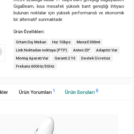
GigaBeam, kısa mesafeli yüksek bant genişliği ihtiyacı
bulunan noktalar için yüksek performanslı ve ekonomik
bir alternatif sunmaktadır.
Ürün Özellikleri:
Ortam:Dış Mekan
Hız:1Gbps
Menzil:300mt
Link:Noktadan noktaya (PTP)
Anten:20°
Adaptör:Var
Montaj Aparatı:Var
Garanti:2 Yıl
Destek:Ücretsiz
Frekans:60GHz/5GHz
1
0
kler
Ürün Yorumları
Ürün Soruları