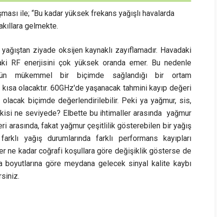
ası ile; “Bu kadar yüksek frekans yağışlı havalarda
akıllara gelmekte.
ağıştan ziyade oksijen kaynaklı zayıflamadır. Havadaki
aki RF enerjisini çok yüksek oranda emer. Bu nedenle
üşün mükemmel bir biçimde sağlandığı bir ortam
kısa olacaktır. 60GHz'de yaşanacak tahmini kayıp değeri
olacak biçimde değerlendirilebilir. Peki ya yağmur, sis,
 etkisi ne seviyede? Elbette bu ihtimaller arasında yağmur
i arasında, fakat yağmur çeşitlilik gösterebilen bir yağış
arklı yağış durumlarında farklı performans kayıpları
r ne kadar coğrafi koşullara göre değişiklik gösterse de
a boyutlarına göre meydana gelecek sinyal kalite kaybı
rsiniz.