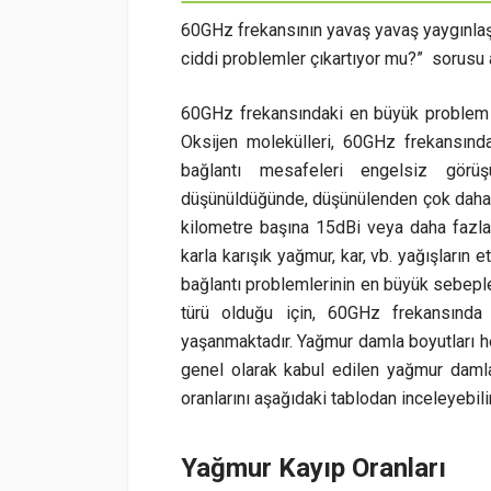
60GHz frekansının yavaş yavaş yaygınlaşm
ciddi problemler çıkartıyor mu?” sorusu 
60GHz frekansındaki en büyük problem y
Oksijen molekülleri, 60GHz frekansınd
bağlantı mesafeleri engelsiz gör
düşünüldüğünde, düşünülenden çok daha 
kilometre başına 15dBi veya daha fazla 
karla karışık yağmur, kar, vb. yağışların
bağlantı problemlerinin en büyük sebepler
türü olduğu için, 60GHz frekansında f
yaşanmaktadır. Yağmur damla boyutları he
genel olarak kabul edilen yağmur daml
oranlarını aşağıdaki tablodan inceleyebili
Yağmur Kayıp Oranları