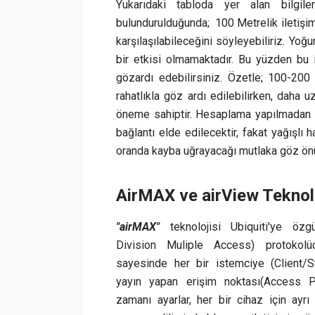
Yukarıdaki tabloda yer alan bilgil
bulundurulduğunda; 100 Metrelik iletişim u
karşılaşılabileceğini söyleyebiliriz. Yoğ
bir etkisi olmamaktadır. Bu yüzden bu i
gözardı edebilirsiniz. Özetle; 100-20
rahatlıkla göz ardı edilebilirken, daha 
öneme sahiptir. Hesaplama yapılmadan k
bağlantı elde edilecektir, fakat yağışlı
oranda kayba uğrayacağı mutlaka göz önü
AirMAX ve airView Teknolo
"airMAX"
teknolojisi Ubiquiti'ye özg
Division Muliple Access) protokolü
sayesinde her bir istemciye (Client/
yayın yapan erişim noktası(Access Po
zamanı ayarlar, her bir cihaz için ayrı