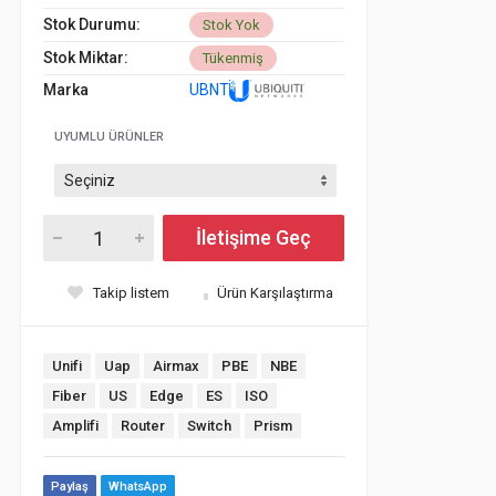
Stok Durumu:
Stok Yok
Stok Miktar:
Tükenmiş
Marka
UBNT
UYUMLU ÜRÜNLER
İletişime Geç
Takip listem
Ürün Karşılaştırma
Unifi
Uap
Airmax
PBE
NBE
Fiber
US
Edge
ES
ISO
Amplifi
Router
Switch
Prism
Paylaş
WhatsApp