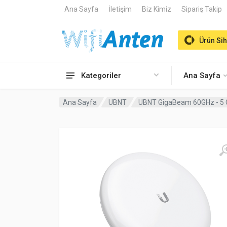
Ana Sayfa
İletişim
Biz Kimiz
Sipariş Takip
Ürün Sih
Kategoriler
Ana Sayfa
Ana Sayfa
UBNT
UBNT GigaBeam 60GHz - 5