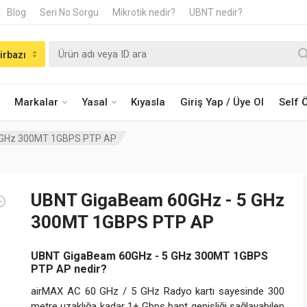
Blog
Seri No Sorgu
Mikrotik nedir?
UBNT nedir?
irbazı
Markalar
Yasal
Kıyasla
Giriş Yap / Üye Ol
Self
 GHz 300MT 1GBPS PTP AP
UBNT GigaBeam 60GHz - 5 GHz
300MT 1GBPS PTP AP
UBNT GigaBeam 60GHz - 5 GHz 300MT 1GBPS
PTP AP nedir?
airMAX AC 60 GHz / 5 GHz Radyo kartı sayesinde 300
metre uzaklığa kadar 1+ Gbps bant genişliği sağlayabilen