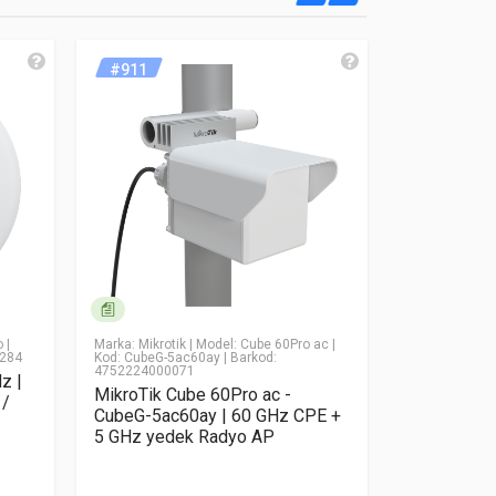
#911
#910
o
|
Marka: Mikrotik
| Model: Cube 60Pro ac
|
Marka: Mikroti
0284
Kod: CubeG-5ac60ay
| Barkod:
| Kod: CubeG-
4752224000071
47522240069
z |
MikroTik Cube 60Pro ac -
MikroTik C
 /
CubeG-5ac60ay | 60 GHz CPE +
CubeG-5ac6
5 GHz yedek Radyo AP
PtMP + 5 
Base Stati