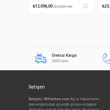
₺12.096,00
₺25
 + kdv
($210,00) + kdv
Soğutma
Yorumu Gönder
Kutu İçeriği
Montaj
Güç
Cihaz
Üretsiz Kargo
500$ üzeri
“Bazı pencere camlarından geçiş” materyale bağlıdır.
İletişim
İletişim | Wifianten.com
Ağ ve haberleşme
teknolojilerindeki güvenilir çözüm ortağınız
Wifianten.com ile iletişime geçin. Amacımız;