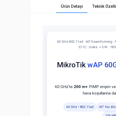
Ürün Detayı
Teknik Özelli
60 GHz 802.11ad · 60° beamforming · Pt
57 V) · maks. ≈ 5 W · 1
MikroTik
wAP 60
60 GHz’te
200 m+
PtMP erişim v
hava koşullarına da
60 GHz • 802.11ad
60° faz dizi
256 M