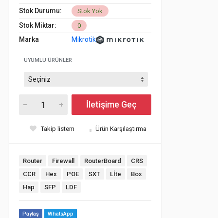
Stok Durumu:
Stok Yok
Stok Miktar:
0
Marka
Mikrotik
UYUMLU ÜRÜNLER
İletişime Geç
Takip listem
Ürün Karşılaştırma
Router
Firewall
RouterBoard
CRS
CCR
Hex
POE
SXT
Lİte
Box
Hap
SFP
LDF
Paylaş
WhatsApp