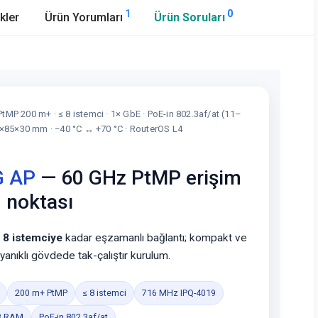
1
0
kler
Ürün Yorumları
Ürün Soruları
MP 200 m+ · ≤ 8 istemci · 1× GbE · PoE-in 802.3af/at (11–
85×85×30 mm · −40 °C ↔ +70 °C · RouterOS L4
G AP
— 60 GHz PtMP erişim
noktası
e
8 istemciye
kadar eşzamanlı bağlantı; kompakt ve
yanıklı gövdede tak-çalıştır kurulum.
200 m+ PtMP
≤ 8 istemci
716 MHz IPQ-4019
B RAM
PoE-in 802.3af/at