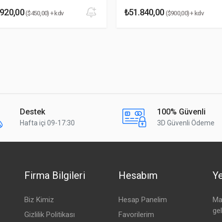
.920,00
₺51.840,00
($450,00) + kdv
($900,00) + kdv
Pasif
Duvar/direk montaj aparatı, kelepçeler,
masa standı
Güç adaptörü
+
Gigabit PoE enjektör
wAP 60G AP
(RBwAPG-60ad-A)
Destek
100% Güvenli
Hafta içi 09-17:30
3D Güvenli Ödeme
Firma Bilgileri
Hesabım
Ye
Biz Kimiz
Hesap Panelim
Mai
ge
Gizlilik Politikası
Favorilerim