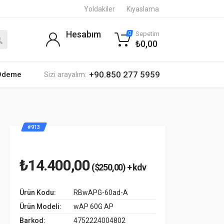
Yoldakiler
Kıyaslama
Hesabım
Sepetim
0
₺0,00
+90.850 277 5959
 Ödeme
Sizi arayalım:
#913
₺14.400,00
($250,00) + kdv
Ürün Kodu:
RBwAPG-60ad-A
Ürün Modeli:
wAP 60G AP
Barkod:
4752224004802