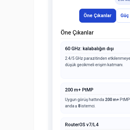
Öne Çıkanlar
Güç
Öne Çıkanlar
60 GHz: kalabalığın dışı
2.4/5 GHz parazitinden etkilenmeye
düşük gecikmeli erişim katmanı.
200 m+ PtMP
Uygun görüş hattında
200 m+
PtMP;
anda
≤ 8
istemci.
RouterOS v7/L4