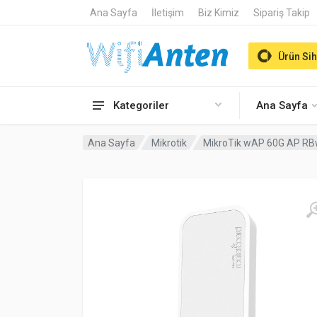
Ana Sayfa
İletişim
Biz Kimiz
Sipariş Takip
Ürün Sih
Kategoriler
Ana Sayfa
Ana Sayfa
Mikrotik
MikroTik wAP 60G AP RBw