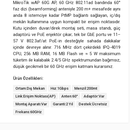
MikroTik wAP 60G AP, 60 GHz 802.11ad bandında 60°
faz dizi (beamforming) anteniyle 200 m+ mesafede aynı
anda 8 istemciye kadar PtMP bağlantı sağlayan, iç/dış
mekân kullanımına uygun kompakt bir erişim noktasıdır.
Kutu içinden duvar/direk montaj seti, masa standı, güç
adaptörü ve PoE enjektör çıkar; tek bir GbE portu ve 11–
57 V 802.3af/at PoE-in desteğiyle sahada dakikalar
içinde devreye alınır. 716 MHz dört çekirdekli IPQ-4019
CPU, 256 MB RAM, 16 MB Flash ve ≈ 5 W maksimum
tüketim ile kalabalık 2.4/5 GHz spektrumundan bağımsız,
düşük gecikmeli bir 60 GHz erişim katmanı kurarsınız.
Ürün Özellikleri:
Ortam:Dış Mekan
Hız:1Gbps
Menzil:200mt
Link:Erişim Noktası(AP)
Anten:60°
Adaptör:Var
Montaj Aparatı:Var
Garanti:2 Yıl
Destek:Ücretsiz
Frekans:60GHz