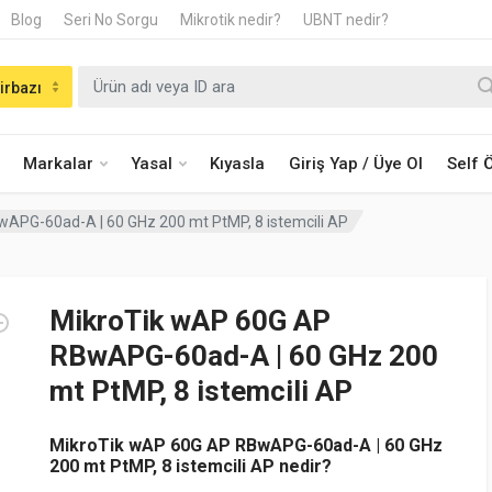
Blog
Seri No Sorgu
Mikrotik nedir?
UBNT nedir?
irbazı
Markalar
Yasal
Kıyasla
Giriş Yap / Üye Ol
Self
APG-60ad-A | 60 GHz 200 mt PtMP, 8 istemcili AP
MikroTik wAP 60G AP
RBwAPG-60ad-A | 60 GHz 200
mt PtMP, 8 istemcili AP
MikroTik wAP 60G AP RBwAPG-60ad-A | 60 GHz
200 mt PtMP, 8 istemcili AP nedir?