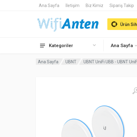
Ana Sayfa
İletişim
Biz Kimiz
Sipariş Takip
Ürün Sih
Kategoriler
Ana Sayfa
Ana Sayfa
UBNT
UBNT UniFi UBB - UBNT Uni