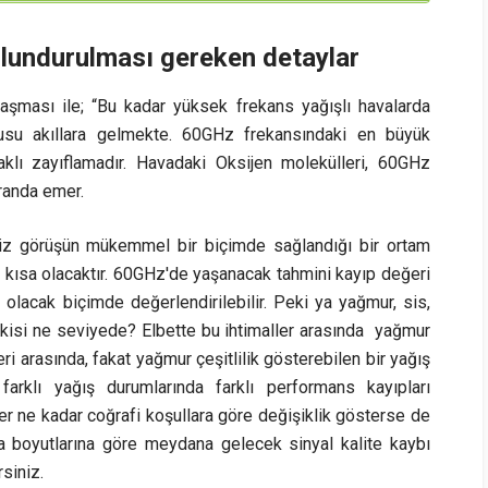
lundurulması gereken detaylar
aşması ile; “Bu kadar yüksek frekans yağışlı havalarda
usu akıllara gelmekte. 60GHz frekansındaki en büyük
klı zayıflamadır. Havadaki Oksijen molekülleri, 60GHz
randa emer.
iz görüşün mükemmel bir biçimde sağlandığı bir ortam
kısa olacaktır. 60GHz'de yaşanacak tahmini kayıp değeri
olacak biçimde değerlendirilebilir. Peki ya yağmur, sis,
 etkisi ne seviyede? Elbette bu ihtimaller arasında yağmur
i arasında, fakat yağmur çeşitlilik gösterebilen bir yağış
arklı yağış durumlarında farklı performans kayıpları
r ne kadar coğrafi koşullara göre değişiklik gösterse de
a boyutlarına göre meydana gelecek sinyal kalite kaybı
rsiniz.