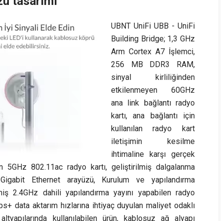
zü tasarımı
UBNT UniFi UBB - UniFi
Building Bridge; 1,3 GHz
Arm Cortex A7 İşlemci,
256 MB DDR3 RAM,
sinyal kirliliğinden
etkilenmeyen 60GHz
ana link bağlantı radyo
kartı, ana bağlantı için
kullanılan radyo kart
iletişimin kesilme
ihtimaline karşı gerçek
 5GHz 802.11ac radyo kartı, geliştirilmiş dalgalanma
Gigabit Ethernet arayüzü, Kurulum ve yapılandırma
nmiş 2.4GHz dahili yapılandırma yayını yapabilen radyo
s+ data aktarım hızlarına ihtiyaç duyulan maliyet odaklı
tyapılarında kullanılabilen ürün, kablosuz ağ alyapı