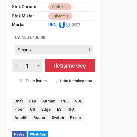
Stok Durumu:
Stok Yok
Stok Miktar:
Tükenmiş
Marka
UBNT
UYUMLU ÜRÜNLER
İletişime Geç
Takip listem
Ürün Karşılaştırma
Unifi
Uap
Airmax
PBE
NBE
Fiber
US
Edge
ES
ISO
Amplifi
Router
Switch
Prism
Paylaş
WhatsApp