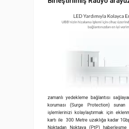
Birleştirilmiş Radyo arayü
zamanlı yedekleme bağlantısı sağlayan
koruması (Surge Protection) sunan 
işlemlerinizi kolaylaştırmak için ekle
kartı ile 300 Metre uzaklığa kadar 1Gbp
Noktadan Noktaya (PtP) haberleşme al