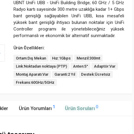
UBNT UniFi UBB - UniFi Building Bridge; 60 GHz / 5 GHz
Radyo kartı sayesinde 300 metre uzaklığa kadar 1+ Gbps
bant genişliği sağlayabilen UniFi UBB, kısa mesafeli
yüksek bant genişliği ihtiyacı bulunan noktalar için UniFi
Controller programı ile yönetebileceğiniz yüksek
performanslı ve ekonomik bir alternatif sunmaktadır.
Ürün Özellikleri:
Ortam:Dış Mekan
Hız:1Gbps
Menzil:300mt
Link:Noktadan noktaya (PTP)
Anten:5°
Adaptör:Var
Montaj Aparatı:Var
Garanti:2 Yıl
Destek:Ücretsiz
Frekans:60GHz/5GHz
1
0
kler
Ürün Yorumları
Ürün Soruları