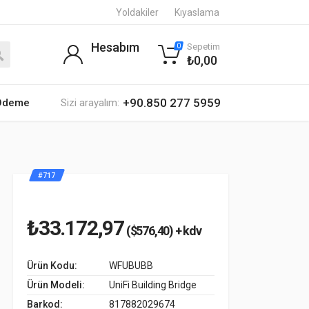
Yoldakiler
Kıyaslama
Hesabım
Sepetim
0
₺0,00
+90.850 277 5959
 Ödeme
Sizi arayalım:
#717
₺33.172,97
($576,40) + kdv
Ürün Kodu:
WFUBUBB
Ürün Modeli:
UniFi Building Bridge
Barkod:
817882029674