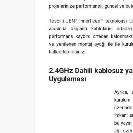
projelerinize performanslı, güncel ve bü
Tescilli UBNT InnerFeed™ teknolojisi, U
arasında bağlantı kablolarını ortada
performans kaybını ortadan kaldırmakt
ve yenilenen montaj ayağı ile ile kuru
halledilebilirsiniz.
2.4GHz Dahili kablosuz ya
Uygulaması
Ayrıca, 
kurulum 
üzerinde
imkanı s
bu yayın
ağ üzer