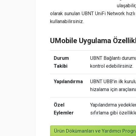
ulaşabili
olarak sunulan UBNT UniFi Network hızlı 
kullanabilirsiniz.
UMobile Uygulama Özellikl
Durum
UBNT Bağlantı durumu 
Takibi
kontrol edebilirsiniz.
Yapılandırma
UBNT UBB'in ilk kurul
hizalama için araçlaına
Özel
Yapılandırma yedekle
Eylemler
sıfırlama gibi özellikle
Ürün Dökümanları ve Yardımcı Progra