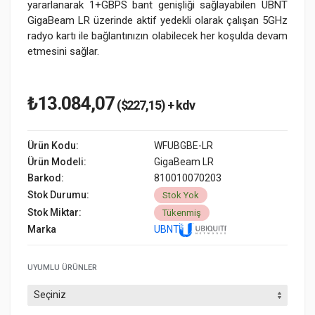
yararlanarak 1+GBPS bant genişliği sağlayabilen UBNT
GigaBeam LR üzerinde aktif yedekli olarak çalışan 5GHz
radyo kartı ile bağlantınızın olabilecek her koşulda devam
etmesini sağlar.
₺13.084,07
($227,15) + kdv
Ürün Kodu:
WFUBGBE-LR
Ürün Modeli:
GigaBeam LR
Barkod:
810010070203
Stok Durumu:
Stok Yok
Stok Miktar:
Tükenmiş
Marka
UBNT
UYUMLU ÜRÜNLER