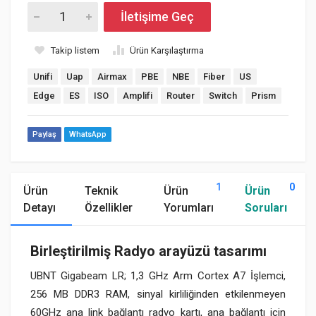
İletişime Geç
Takip listem
Ürün Karşılaştırma
Unifi
Uap
Airmax
PBE
NBE
Fiber
US
Edge
ES
ISO
Amplifi
Router
Switch
Prism
Paylaş
WhatsApp
1
0
Ürün
Teknik
Ürün
Ürün
Detayı
Özellikler
Yorumları
Soruları
Birleştirilmiş Radyo arayüzü tasarımı
UBNT Gigabeam LR; 1,3 GHz Arm Cortex A7 İşlemci,
256 MB DDR3 RAM, sinyal kirliliğinden etkilenmeyen
60GHz ana link bağlantı radyo kartı, ana bağlantı için