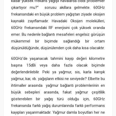
kadar yüksek frekans yağışlı havalarda ciddi problemler
çıkartıyor mu?” sorusu akıllara gelmekte. 60GHz
frekansındaki en büyük problem yağıştan ziyade oksijen
kaynaklı zayıflamadır. Havadaki Oksijen molekülleri,
60GHz frekansındaki RF enerjisini çok yüksek oranda
emer. Bu nedenle bağlantı mesafeleri engelsiz görüşün
mükemmel bir biçimde sağlandığı bir ortam
düşünüldüğünde, düşünülenden çok daha kısa olacaktır.
60GHz'de yaşanacak tahmini kayıp değeri kilometre
başına 15dBi veya daha fazla olacak biçimde
değerlendirilebilir. Peki ya yağmur, sis, karla karışık
yağmur, kar, vb. yağışların etkisi ne seviyede? Elbette bu
ihtimaller arasında yağmur bağlantı problemlerinin en
büyük sebepleri arasında, fakat yağmur çeşitlilik
gösterebilen bir yağış türü olduğu için, 60GHz
frekansında farklı yağış durumlarında farklı performans
kayıpları yaşanmaktadır. Yağmur damla boyutları her ne