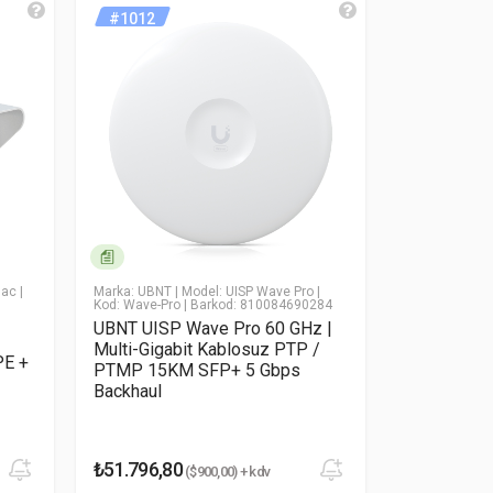
#1012
#910
 ac
|
Marka: UBNT
| Model: UISP Wave Pro
|
Marka: Mikroti
Kod: Wave-Pro
| Barkod: 810084690284
| Kod: CubeG-
47522240069
UBNT UISP Wave Pro 60 GHz |
MikroTik C
Multi-Gigabit Kablosuz PTP /
PE +
CubeG-5ac6
PTMP 15KM SFP+ 5 Gbps
PtMP + 5 
Backhaul
Base Stati
₺51.796,80
₺16.690,0
($900,00) + kdv