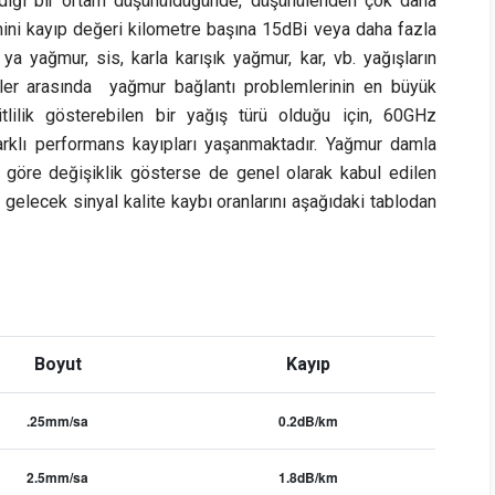
ığı bir ortam düşünüldüğünde, düşünülenden çok daha
ini kayıp değeri kilometre başına 15dBi veya daha fazla
 ya yağmur, sis, karla karışık yağmur, kar, vb. yağışların
ler arasında
yağmur bağlantı problemlerinin en büyük
tlilik gösterebilen bir yağış türü olduğu için, 60GHz
farklı performans kayıpları yaşanmaktadır. Yağmur damla
a göre değişiklik gösterse de genel olarak kabul edilen
elecek sinyal kalite kaybı oranlarını aşağıdaki tablodan
Boyut
Kayıp
.25mm/sa
0.2dB/km
2.5mm/sa
1.8dB/km