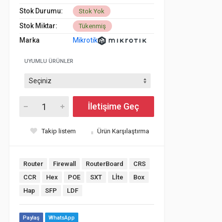
Stok Durumu:
Stok Yok
Stok Miktar:
Tükenmiş
Marka
Mikrotik
UYUMLU ÜRÜNLER
İletişime Geç
Takip listem
Ürün Karşılaştırma
Router
Firewall
RouterBoard
CRS
CCR
Hex
POE
SXT
Lİte
Box
Hap
SFP
LDF
Paylaş
WhatsApp