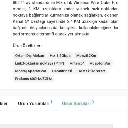
802.11.ay standardı ile MikroTik Wireless Wire Cube Pro
modeli, 1 KM uzaklıklara kadar yüksek hızlı noktadan
noktaya bağlantılar kurmanıza olanak sağlarken, eklenen
Kanal 5* Desteği sayesinde 2.4 KM uzaklığa kadar olan
bağlantı ihtiyaçlarınızda kolaylıkla kullanabileceğiniz bir
performans alternatifi olarak yer almakta.
Ürün Özellikleri:
Ortam:Dış Mekan
Hız:1.5Gbps
Menzil:2Km
Link:Noktadan noktaya (PTP)
Anten:5°
Adaptör:Var
Montaj Aparatı:Var
Garanti:2 Yıl
Destek:Ücretsiz
Frekans:60GHz/5GHz
1
0
kler
Ürün Yorumları
Ürün Soruları