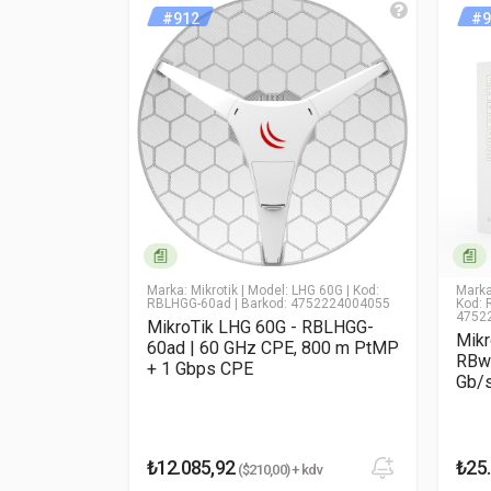
CPU
açın.
#912
#9
MikroTik CubeG-5ac60aypa
CPU Çekirdek Sayısı
60GHz Link Hakkında Yor
CPU Frekansı
Yorum (1-5)
* Ad Soyad
RouterOS lisans Seviyesi
İşletim Sistemi
* Yorumunuz
RAM
Depolama
ber 60 Xtreme-
Marka: Mikrotik
| Model: LHG 60G
| Kod:
Marka
kod:
RBLHGG-60ad
| Barkod: 4752224004055
Kod: 
4752
MikroTik LHG 60G - RBLHGG-
Depolama Türü
60 Xtreme-
Mikr
60ad | 60 GHz CPE, 800 m PtMP
gabit PTP
RBwA
+ 1 Gbps CPE
Gb/
Çalışma Sıcaklığı
Yorumu Gönder
Enerji
₺12.085,92
₺25
 + kdv
($210,00) + kdv