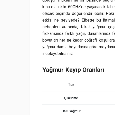
görüşün mükemmel bir biçimde sağland
kısa olacaktır. 60GHz'de yaşanacak tahm
olacak biçimde değerlendirilebilir. Peki
etkisi ne seviyede? Elbette bu ihtimal
sebepleri arasında, fakat yağmur çeşi
frekansında farklı yağış durumlarında 
boyutları her ne kadar coğrafi koşullar
yağmur damla boyutlarına göre meydana g
inceleyebilirsiniz
Yağmur Kayıp Oranları
Tür
Çiseleme
Hafif Yağmur