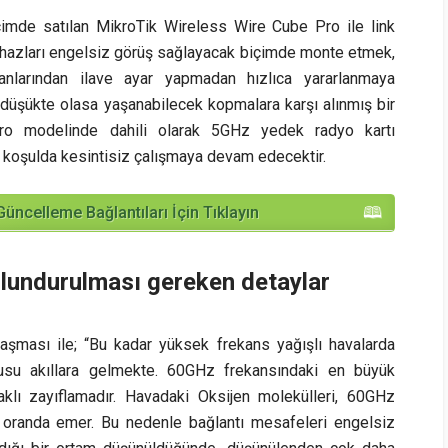
çimde satılan MikroTik Wireless Wire Cube Pro ile link
ihazları engelsiz görüş sağlayacak biçimde monte etmek,
anlarından ilave ayar yapmadan hızlıca yararlanmaya
a düşükte olasa yaşanabilecek kopmalara karşı alınmış bir
o modelinde dahili olarak 5GHz yedek radyo kartı
r koşulda kesintisiz çalışmaya devam edecektir.
Güncelleme Bağlantıları İçin Tıklayın
lundurulması gereken detaylar
aşması ile; “Bu kadar yüksek frekans yağışlı havalarda
usu akıllara gelmekte. 60GHz frekansındaki en büyük
klı zayıflamadır. Havadaki Oksijen molekülleri, 60GHz
k oranda emer. Bu nedenle bağlantı mesafeleri engelsiz