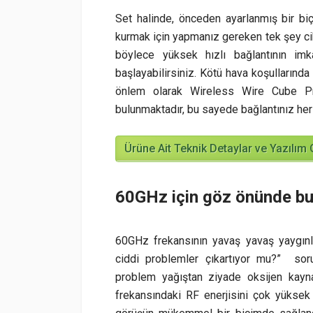
Set halinde, önceden ayarlanmış bir bi
kurmak için yapmanız gereken tek şey c
böylece yüksek hızlı bağlantının imk
başlayabilirsiniz. Kötü hava koşullarınd
önlem olarak Wireless Wire Cube Pr
bulunmaktadır, bu sayede bağlantınız he
Ürüne Ait Teknik Detaylar ve Yazılım 
60GHz için göz önünde bu
60GHz frekansının yavaş yavaş yaygınl
ciddi problemler çıkartıyor mu?”
sor
problem yağıştan ziyade oksijen kayna
frekansındaki RF enerjisini çok yükse