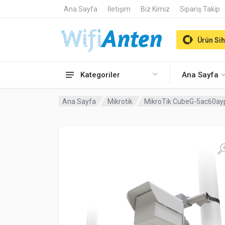
Ana Sayfa
İletişim
Biz Kimiz
Sipariş Takip
Ürün Sih
Kategoriler
Ana Sayfa
Ana Sayfa
Mikrotik
MikroTik CubeG-5ac60aypa