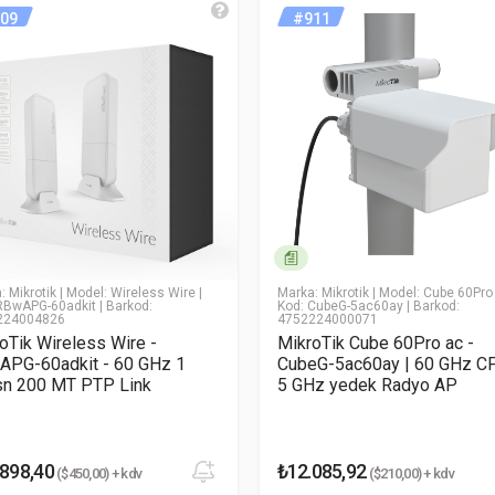
IPQ-4019
09
#911
ir - Wireless Wire Cube Pro
4
um Yaz
auto (448 - 896) MHz
* Email Adresiniz
Level 4
RouterOS
256 MB
64 MB
: Mikrotik
| Model: Wireless Wire
|
Marka: Mikrotik
| Model: Cube 60Pro
RBwAPG-60adkit
| Barkod:
Kod: CubeG-5ac60ay
| Barkod:
224004826
4752224000071
FLASH
oTik Wireless Wire -
MikroTik Cube 60Pro ac -
PG-60adkit - 60 GHz 1
CubeG-5ac60ay | 60 GHz C
sn 200 MT PTP Link
5 GHz yedek Radyo AP
-40°C to 70°C
.898,40
₺12.085,92
($450,00) + kdv
($210,00) + kdv