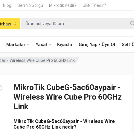
Blog
Seri No Sorgu
Mikrotik nedir?
UBNT nedir?
irbazı
Markalar
Yasal
Kıyasla
Giriş Yap / Üye Ol
Self
ir - Wireless Wire Cube Pro 60GHz Link
MikroTik CubeG-5ac60aypair -
Wireless Wire Cube Pro 60GHz
Link
MikroTik CubeG-5ac60aypair - Wireless Wire
Cube Pro 60GHz Link nedir?