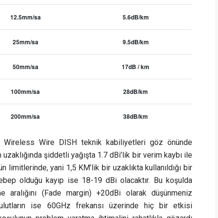
12.5mm/sa
5.6dB/km
25mm/sa
9.5dB/km
50mm/sa
17dB / km
100mm/sa
28dB/km
200mm/sa
38dB/km
ve Wireless Wire DISH teknik kabiliyetleri göz önünde
 uzaklığında şiddetli yağışta 1.7 dBi’lik bir verim kaybı ile
n limitlerinde, yani 1,5 KM’lik bir uzaklıkta kullanıldığı bir
ebep olduğu kayıp ise 18-19 dBi olacaktır. Bu koşulda
nme aralığını (Fade margin) +20dBi olarak düşünmeniz
lutların ise 60GHz frekansı üzerinde hiç bir etkisi