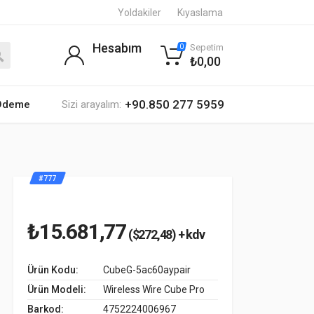
Yoldakiler
Kıyaslama
Hesabım
Sepetim
0
₺0,00
+90.850 277 5959
 Ödeme
Sizi arayalım:
#777
₺15.681,77
($272,48) + kdv
Ürün Kodu:
CubeG-5ac60aypair
Ürün Modeli:
Wireless Wire Cube Pro
Barkod:
4752224006967