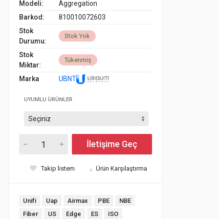
Modeli:
Aggregation
Barkod:
810010072603
Stok
Stok Yok
Durumu:
Stok
Tükenmiş
Miktar:
Marka
UBNT
UYUMLU ÜRÜNLER
İletişime Geç
Takip listem
Ürün Karşılaştırma
Unifi
Uap
Airmax
PBE
NBE
Fiber
US
Edge
ES
ISO