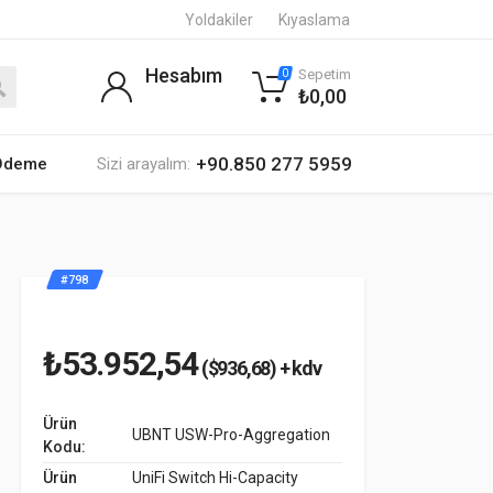
Yoldakiler
Kıyaslama
Hesabım
Sepetim
0
₺0,00
+90.850 277 5959
 Ödeme
Sizi arayalım:
#798
₺53.952,54
($936,68) + kdv
Ürün
UBNT USW-Pro-Aggregation
Kodu:
Ürün
UniFi Switch Hi-Capacity