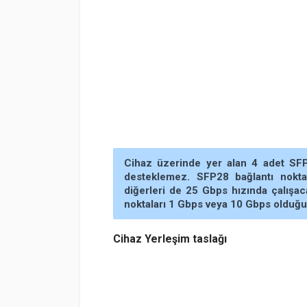
Cihaz üzerinde yer alan 4 adet SF
desteklemez. SFP28 bağlantı nokta
diğerleri de 25 Gbps hızında çalışaca
noktaları 1 Gbps veya 10 Gbps olduğun
Cihaz Yerleşim taslağı