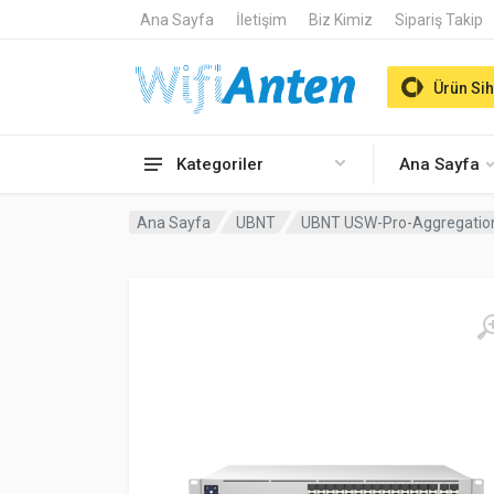
Ana Sayfa
İletişim
Biz Kimiz
Sipariş Takip
Ürün Sih
Kategoriler
Ana Sayfa
Ana Sayfa
UBNT
UBNT USW-Pro-Aggregation