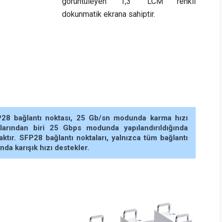
görüntüleyen 1,3" LCM renkli
dokunmatik ekrana sahiptir.
P28 bağlantı noktası, 25 Gb/sn modunda karma hızı
larından biri 25 Gbps modunda yapılandırıldığında
ktır. SFP28 bağlantı noktaları, yalnızca tüm bağlantı
da karışık hızı destekler.