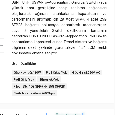
UBNT UniFi USW-Pro-Aggregation, Omurga Switch veya
yüksek bant genişliğine sahip toplama bağlantıları
oluşturarak ağınızın anahtarlama kapasitesini ve
performansını artırmak için 28 Adet SFP+, 4 adet 25G
SFP28 bağlantı noktasıyla donatılarak tasarlanmıştır.
Layer 2 yönetilebilir Switch özelliklerinin tamamını
barındıran UBNT UniFi USW-Pro-Aggregation, 760 Gb/sn
anahtarlama kapasitesi sunar. Temel sistem ve bağlantı
bilgilerini özet şeklinde görüntüleyen 1,3" LCM renkli
dokunmatik ekrana sahiptir.
Ürün Özellikleri:
Güç kaynağı:110W
PoE Çıkış:Yok
Güç Girişi:220V AC
PoE Giriş:Yok
Ethernet:Yok
Fiber:28x 10G SFP+ 4x 25G SFP28
Switch Kapasitesi:760Gbps
1
0